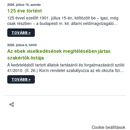
2026. július 15, szerda
125 éve történt
125 évvel ezelőtt 1901. július 15-én, költözött be – igaz, még
csak részben – a budapesti m. kir. állami vetőmagvizsgáló
állomás a Kis Rókus utca 15. szám alatti, Czigler Győző által
TOVÁBB >
tervezett új épületébe.
2026. július 6, hétfő
Az ebek viselkedésének megítélésében jártas
szakértők listája
A kedvtelésből tartott állatok tartásáról és forgalmazásáról szóló
41/2010. (II. 26.) Korm.rendelet szabályozza az eb okozta fizikai
sérülés, illetve ennek veszélye keletkezésekor felmerülő
TOVÁBB >
hatósági feladatokat, valamint a veszélyes eb tartását és annak
engedélyezését. Ezen eljárások során szükség esetén be kell
vonni az ebek viselkedésének megítélésében jártas szakértőt.
Cookie beállítások