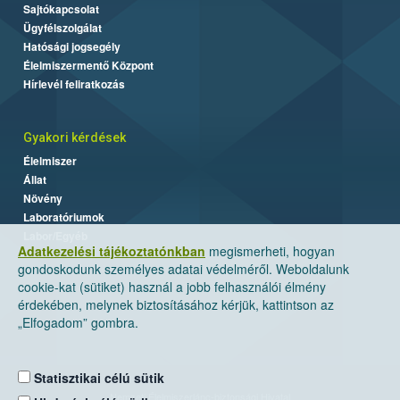
Sajtókapcsolat
Ügyfélszolgálat
Hatósági jogsegély
Élelmiszermentő Központ
Hírlevél feliratkozás
Gyakori kérdések
Élelmiszer
Állat
Növény
Laboratóriumok
Labor/Egyéb
Adatkezelési tájékoztatónkban
megismerheti, hogyan
gondoskodunk személyes adatai védelméről. Weboldalunk
cookie-kat (sütiket) használ a jobb felhasználói élmény
érdekében, melynek biztosításához kérjük, kattintson az
„Elfogadom” gombra.
Statisztikai célú sütik
Nemzeti Élelmiszerlánc-biztonsági Hivatal