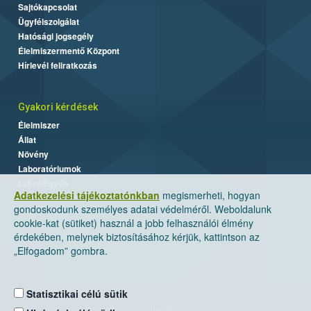
Sajtókapcsolat
Ügyfélszolgálat
Hatósági jogsegély
Élelmiszermentő Központ
Hírlevél feliratkozás
Gyakori kérdések
Élelmiszer
Állat
Növény
Laboratóriumok
Labor/Egyéb
Adatkezelési tájékoztatónkban
megismerheti, hogyan
gondoskodunk személyes adatai védelméről. Weboldalunk
cookie-kat (sütiket) használ a jobb felhasználói élmény
érdekében, melynek biztosításához kérjük, kattintson az
„Elfogadom” gombra.
Statisztikai célú sütik
Nemzeti Élelmiszerlánc-biztonsági Hivatal