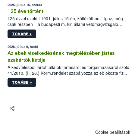
2026. július 15, szerda
125 éve történt
125 évvel ezelőtt 1901. július 15-én, költözött be – igaz, még
csak részben – a budapesti m. kir. állami vetőmagvizsgáló
állomás a Kis Rókus utca 15. szám alatti, Czigler Győző által
TOVÁBB >
tervezett új épületébe.
2026. július 6, hétfő
Az ebek viselkedésének megítélésében jártas
szakértők listája
A kedvtelésből tartott állatok tartásáról és forgalmazásáról szóló
41/2010. (II. 26.) Korm.rendelet szabályozza az eb okozta fizikai
sérülés, illetve ennek veszélye keletkezésekor felmerülő
TOVÁBB >
hatósági feladatokat, valamint a veszélyes eb tartását és annak
engedélyezését. Ezen eljárások során szükség esetén be kell
vonni az ebek viselkedésének megítélésében jártas szakértőt.
Cookie beállítások