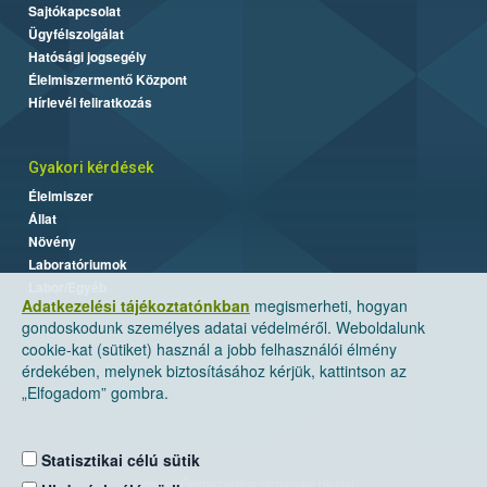
Sajtókapcsolat
Ügyfélszolgálat
Hatósági jogsegély
Élelmiszermentő Központ
Hírlevél feliratkozás
Gyakori kérdések
Élelmiszer
Állat
Növény
Laboratóriumok
Labor/Egyéb
Adatkezelési tájékoztatónkban
megismerheti, hogyan
gondoskodunk személyes adatai védelméről. Weboldalunk
cookie-kat (sütiket) használ a jobb felhasználói élmény
érdekében, melynek biztosításához kérjük, kattintson az
„Elfogadom” gombra.
Statisztikai célú sütik
Nemzeti Élelmiszerlánc-biztonsági Hivatal