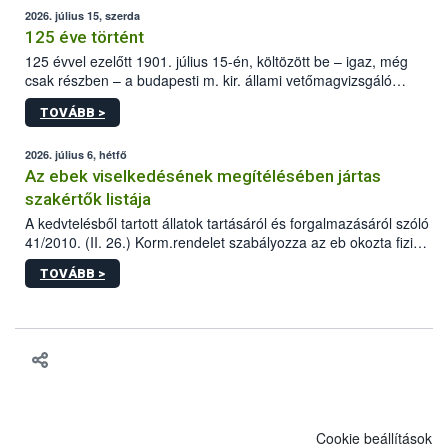
2026. július 15, szerda
125 éve történt
125 évvel ezelőtt 1901. július 15-én, költözött be – igaz, még
csak részben – a budapesti m. kir. állami vetőmagvizsgáló
állomás a Kis Rókus utca 15. szám alatti, Czigler Győző által
TOVÁBB >
tervezett új épületébe.
2026. július 6, hétfő
Az ebek viselkedésének megítélésében jártas
szakértők listája
A kedvtelésből tartott állatok tartásáról és forgalmazásáról szóló
41/2010. (II. 26.) Korm.rendelet szabályozza az eb okozta fizikai
sérülés, illetve ennek veszélye keletkezésekor felmerülő
TOVÁBB >
hatósági feladatokat, valamint a veszélyes eb tartását és annak
engedélyezését. Ezen eljárások során szükség esetén be kell
vonni az ebek viselkedésének megítélésében jártas szakértőt.
Cookie beállítások