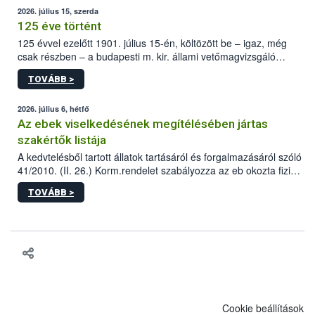
2026. július 15, szerda
125 éve történt
125 évvel ezelőtt 1901. július 15-én, költözött be – igaz, még
csak részben – a budapesti m. kir. állami vetőmagvizsgáló
állomás a Kis Rókus utca 15. szám alatti, Czigler Győző által
TOVÁBB >
tervezett új épületébe.
2026. július 6, hétfő
Az ebek viselkedésének megítélésében jártas
szakértők listája
A kedvtelésből tartott állatok tartásáról és forgalmazásáról szóló
41/2010. (II. 26.) Korm.rendelet szabályozza az eb okozta fizikai
sérülés, illetve ennek veszélye keletkezésekor felmerülő
TOVÁBB >
hatósági feladatokat, valamint a veszélyes eb tartását és annak
engedélyezését. Ezen eljárások során szükség esetén be kell
vonni az ebek viselkedésének megítélésében jártas szakértőt.
Cookie beállítások