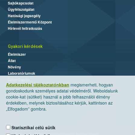
Sajtókapcsolat
Ügyfélszolgálat
Hatósági jogsegély
Élelmiszermentő Központ
Hírlevél feliratkozás
Gyakori kérdések
Élelmiszer
Állat
Növény
Laboratóriumok
Labor/Egyéb
Adatkezelési tájékoztatónkban
megismerheti, hogyan
gondoskodunk személyes adatai védelméről. Weboldalunk
cookie-kat (sütiket) használ a jobb felhasználói élmény
érdekében, melynek biztosításához kérjük, kattintson az
„Elfogadom” gombra.
Statisztikai célú sütik
Nemzeti Élelmiszerlánc-biztonsági Hivatal