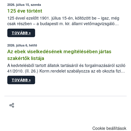
2026. július 15, szerda
125 éve történt
125 évvel ezelőtt 1901. július 15-én, költözött be – igaz, még
csak részben – a budapesti m. kir. állami vetőmagvizsgáló
állomás a Kis Rókus utca 15. szám alatti, Czigler Győző által
TOVÁBB >
tervezett új épületébe.
2026. július 6, hétfő
Az ebek viselkedésének megítélésében jártas
szakértők listája
A kedvtelésből tartott állatok tartásáról és forgalmazásáról szóló
41/2010. (II. 26.) Korm.rendelet szabályozza az eb okozta fizikai
sérülés, illetve ennek veszélye keletkezésekor felmerülő
TOVÁBB >
hatósági feladatokat, valamint a veszélyes eb tartását és annak
engedélyezését. Ezen eljárások során szükség esetén be kell
vonni az ebek viselkedésének megítélésében jártas szakértőt.
Cookie beállítások