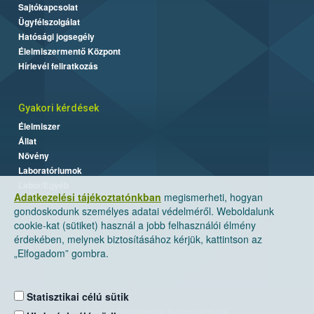
Sajtókapcsolat
Ügyfélszolgálat
Hatósági jogsegély
Élelmiszermentő Központ
Hírlevél feliratkozás
Gyakori kérdések
Élelmiszer
Állat
Növény
Laboratóriumok
Labor/Egyéb
Adatkezelési tájékoztatónkban
megismerheti, hogyan
gondoskodunk személyes adatai védelméről. Weboldalunk
cookie-kat (sütiket) használ a jobb felhasználói élmény
érdekében, melynek biztosításához kérjük, kattintson az
„Elfogadom” gombra.
Statisztikai célú sütik
Nemzeti Élelmiszerlánc-biztonsági Hivatal