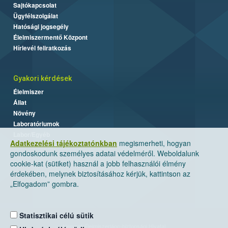
Sajtókapcsolat
Ügyfélszolgálat
Hatósági jogsegély
Élelmiszermentő Központ
Hírlevél feliratkozás
Gyakori kérdések
Élelmiszer
Állat
Növény
Laboratóriumok
Labor/Egyéb
Adatkezelési tájékoztatónkban
megismerheti, hogyan
gondoskodunk személyes adatai védelméről. Weboldalunk
cookie-kat (sütiket) használ a jobb felhasználói élmény
érdekében, melynek biztosításához kérjük, kattintson az
„Elfogadom” gombra.
Statisztikai célú sütik
Nemzeti Élelmiszerlánc-biztonsági Hivatal