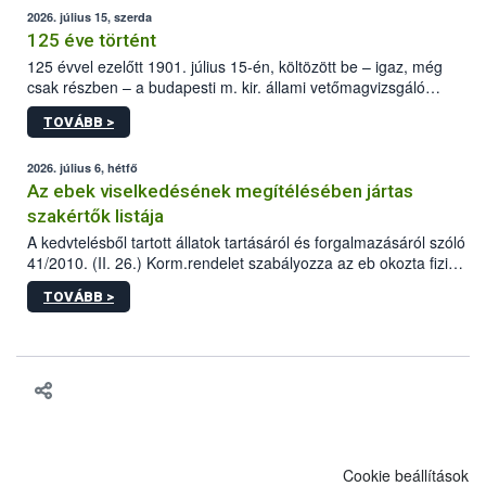
2026. július 15, szerda
125 éve történt
125 évvel ezelőtt 1901. július 15-én, költözött be – igaz, még
csak részben – a budapesti m. kir. állami vetőmagvizsgáló
állomás a Kis Rókus utca 15. szám alatti, Czigler Győző által
TOVÁBB >
tervezett új épületébe.
2026. július 6, hétfő
Az ebek viselkedésének megítélésében jártas
szakértők listája
A kedvtelésből tartott állatok tartásáról és forgalmazásáról szóló
41/2010. (II. 26.) Korm.rendelet szabályozza az eb okozta fizikai
sérülés, illetve ennek veszélye keletkezésekor felmerülő
TOVÁBB >
hatósági feladatokat, valamint a veszélyes eb tartását és annak
engedélyezését. Ezen eljárások során szükség esetén be kell
vonni az ebek viselkedésének megítélésében jártas szakértőt.
Cookie beállítások