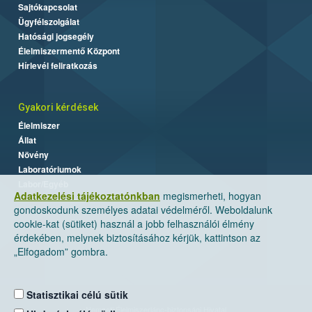
Sajtókapcsolat
Ügyfélszolgálat
Hatósági jogsegély
Élelmiszermentő Központ
Hírlevél feliratkozás
Gyakori kérdések
Élelmiszer
Állat
Növény
Laboratóriumok
Labor/Egyéb
Adatkezelési tájékoztatónkban
megismerheti, hogyan
gondoskodunk személyes adatai védelméről. Weboldalunk
cookie-kat (sütiket) használ a jobb felhasználói élmény
érdekében, melynek biztosításához kérjük, kattintson az
„Elfogadom” gombra.
Statisztikai célú sütik
Nemzeti Élelmiszerlánc-biztonsági Hivatal