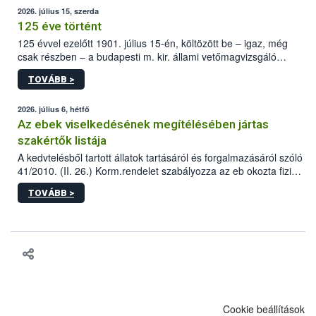
2026. július 15, szerda
125 éve történt
125 évvel ezelőtt 1901. július 15-én, költözött be – igaz, még
csak részben – a budapesti m. kir. állami vetőmagvizsgáló
állomás a Kis Rókus utca 15. szám alatti, Czigler Győző által
TOVÁBB >
tervezett új épületébe.
2026. július 6, hétfő
Az ebek viselkedésének megítélésében jártas
szakértők listája
A kedvtelésből tartott állatok tartásáról és forgalmazásáról szóló
41/2010. (II. 26.) Korm.rendelet szabályozza az eb okozta fizikai
sérülés, illetve ennek veszélye keletkezésekor felmerülő
TOVÁBB >
hatósági feladatokat, valamint a veszélyes eb tartását és annak
engedélyezését. Ezen eljárások során szükség esetén be kell
vonni az ebek viselkedésének megítélésében jártas szakértőt.
Cookie beállítások