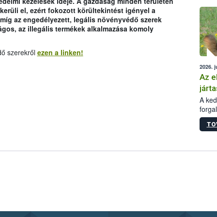
édelmi kezelések ideje. A gazdaság minden területén
épüle
erüli el, ezért fokozott körültekintést igényel a
míg az engedélyezett, legális növényvédő szerek
ágos, az illegális termékek alkalmazása komoly
dő szerekről
ezen a linken!
2026. j
Az e
járta
A kedv
forga
Korm.
TO
sérül
felme
veszé
Ezen 
vonni
jártas