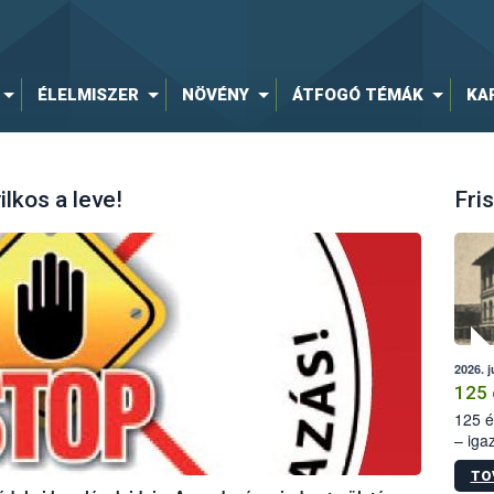
ÉLELMISZER
NÖVÉNY
ÁTFOGÓ TÉMÁK
KA
lkos a leve!
Fris
2026. j
125 
125 é
– iga
állam
TO
15. sz