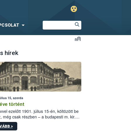
PCSOLAT
s hírek
úlius 15, szerda
éve történt
vvel ezelőtt 1901. július 15-én, költözött be
z, még csak részben – a budapesti m. kir.
i vetőmagvizsgáló állomás a Kis Rókus utca
VÁBB >
ám alatti, Czigler Győző által tervezett új