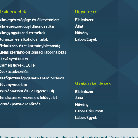
Szakterületek
Ügyintézés
Állat-egészségügy és állatvédelem
Élelmiszer
Állategészségügyi diagnosztika
Állat
Állatgyógyászati termékek
Növény
Borászat és alkoholos italok
Labor/Egyéb
Élelmiszer- és takarmánybiztonság
Élelmiszerlánc-biztonsági laborhálózat
Járványvédelem
Kiemelt ügyek, EUTR
Kockázatkezelés
Mezőgazdasági genetikai erőforrások
Gyakori kérdések
Növényvédelem
Nyilvántartási és Felügyeleti Díj
Élelmiszer
Rendszerszervezés és felügyelet
Állat
Termékpálya-ellenőrzés
Növény
Laboratóriumok
Labor/Egyéb
, hogyan gondoskodunk személyes adatai védelméről. Weboldalunk cook