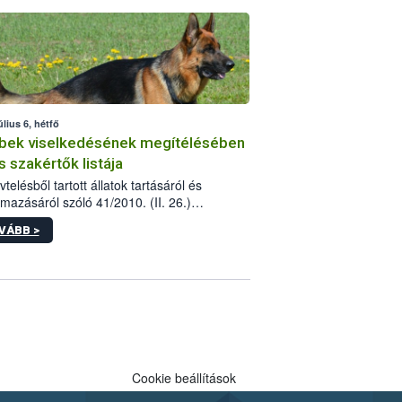
tébe.
úlius 6, hétfő
bek viselkedésének megítélésében
s szakértők listája
telésből tartott állatok tartásáról és
lmazásáról szóló 41/2010. (II. 26.)
rendelet szabályozza az eb okozta fizikai
VÁBB >
és, illetve ennek veszélye keletkezésekor
rülő hatósági feladatokat, valamint a
lyes eb tartását és annak engedélyezését.
eljárások során szükség esetén be kell
 az ebek viselkedésének megítélésében
 szakértőt.
Cookie beállítások