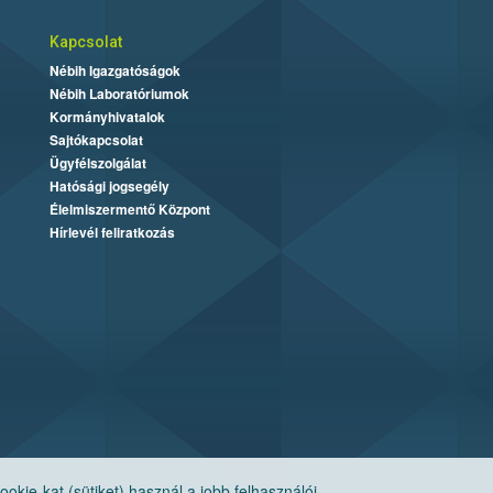
Kapcsolat
Nébih Igazgatóságok
Nébih Laboratóriumok
Kormányhivatalok
Sajtókapcsolat
Ügyfélszolgálat
Hatósági jogsegély
Élelmiszermentő Központ
Hírlevél feliratkozás
ie-kat (sütiket) használ a jobb felhasználói