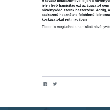
A tavasz beköszöntével eljön a növényv
jelen lévő hamisítás ezt az ágazatot sem k
növényvédő szerek beszerzése. Addig, a
szakszerű használata feltétlenül biztons
kockázatokat rejt magában
Többet is megtudhat a hamisított növényvé