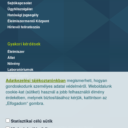
Sajtókapcsolat
Ügyfélszolgálat
Hatósági jogsegély
Élelmiszermentő Központ
Hírlevél feliratkozás
Gyakori kérdések
Élelmiszer
Állat
Növény
Laboratóriumok
Labor/Egyéb
Adatkezelési tájékoztatónkban
megismerheti, hogyan
gondoskodunk személyes adatai védelméről. Weboldalunk
cookie-kat (sütiket) használ a jobb felhasználói élmény
érdekében, melynek biztosításához kérjük, kattintson az
„Elfogadom” gombra.
Statisztikai célú sütik
Nemzeti Élelmiszerlánc-biztonsági Hivatal