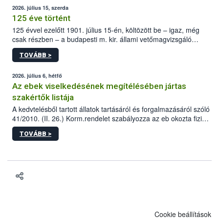
2026. július 15, szerda
125 éve történt
125 évvel ezelőtt 1901. július 15-én, költözött be – igaz, még
csak részben – a budapesti m. kir. állami vetőmagvizsgáló
állomás a Kis Rókus utca 15. szám alatti, Czigler Győző által
TOVÁBB >
tervezett új épületébe.
2026. július 6, hétfő
Az ebek viselkedésének megítélésében jártas
szakértők listája
A kedvtelésből tartott állatok tartásáról és forgalmazásáról szóló
41/2010. (II. 26.) Korm.rendelet szabályozza az eb okozta fizikai
sérülés, illetve ennek veszélye keletkezésekor felmerülő
TOVÁBB >
hatósági feladatokat, valamint a veszélyes eb tartását és annak
engedélyezését. Ezen eljárások során szükség esetén be kell
vonni az ebek viselkedésének megítélésében jártas szakértőt.
Cookie beállítások