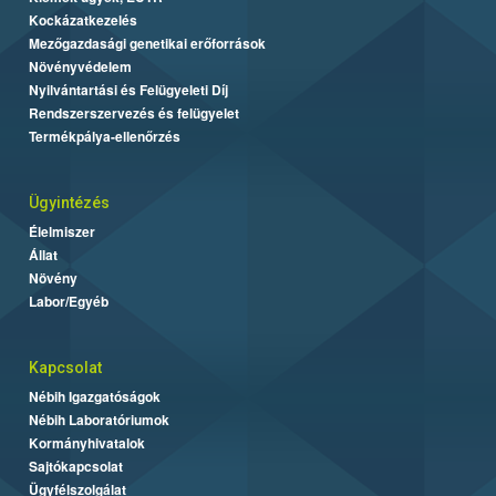
Kockázatkezelés
Mezőgazdasági genetikai erőforrások
Növényvédelem
Nyilvántartási és Felügyeleti Díj
Rendszerszervezés és felügyelet
Termékpálya-ellenőrzés
Ügyintézés
Élelmiszer
Állat
Növény
Labor/Egyéb
Kapcsolat
Nébih Igazgatóságok
Nébih Laboratóriumok
Kormányhivatalok
Sajtókapcsolat
Ügyfélszolgálat