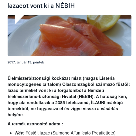
lazacot vont ki a NÉBIH
2017. január 13, péntek
Élelmiszerbiztonsági kockázat miatt (magas Listeria
monocytogenes tartalom) Olaszországból származó füstölt
lazac terméket vont ki a forgalomból a Nemzeti
Élelmiszerlánc-biztonsági Hivatal (NÉBIH). A hatóság kéri,
hogy aki rendelkezik a 2385 tételszámú, ÍLAURI márkájú
termékből, ne fogyassza el és vigye vissza a vásárlás
helyére.
A termék azonosító adatai:
Név
: Füstölt lazac (Salmone Affumicato Preaffetteto)