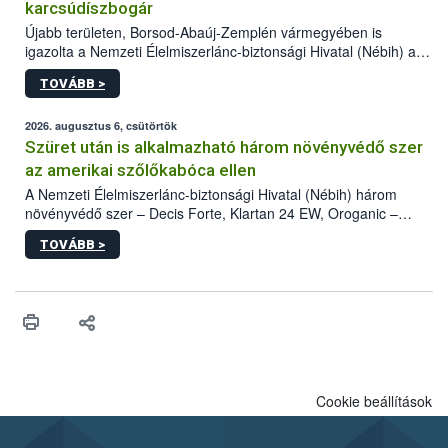
karcsúdíszbogár
Újabb területen, Borsod-Abaúj-Zemplén vármegyében is
igazolta a Nemzeti Élelmiszerlánc-biztonsági Hivatal (Nébih) a
kőrisrontó karcsúdíszbogár (Agrilus planipennis) jelenlétét. A
TOVÁBB >
kártevőt nem csak színcsapdában találták meg, de már fertőzött
fában is azonosították. A növényvédelmi szakemberek folytatják
az intenzív felderítést, emellett az intézkedéseket a szlovák
2026. augusztus 6, csütörtök
hatósággal is összehangolják a terjedés megállítása érdekében.
Szüret után is alkalmazható három növényvédő szer
az amerikai szőlőkabóca ellen
A Nemzeti Élelmiszerlánc-biztonsági Hivatal (Nébih) három
növényvédő szer – Decis Forte, Klartan 24 EW, Oroganic –
engedélyokiratát módosította, így azok a szüretet követően,
TOVÁBB >
egészen a vesszőérettség (BBCH 91) stádiumáig
felhasználhatóak a szőlőben. A kiterjesztések célja, hogy a korai
érésű szőlőkben is legyen lehetőség a károsító elleni további
védekezésre. Az Oroganic készítmény kis kiszerelésben kiskerti
felhasználók számára is elérhető és ökológiai termesztésben is
engedélyezett.
Cookie beállítások