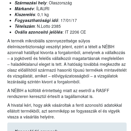
Származási hely
: Olaszország
Márkanév
: ÍLAURI
Kiszerelés
: 0,1 kg
Fogyaszthatósági idő
: 17/01/17
Tételszám
: N.Lotto 2385
Ovális azonosító jelölés
: IT 2206 CE
A termék mikrobiális szennyezettsége súlyos
élelmiszerbiztonsági veszélyt jelent, ezért a tételt a NÉBIH
azonnali hatállyal kivonta a forgalomból, amelynek a vállalkozás
– a jogkövető és felelős vállalkozói magatartásnak megfelelően
– haladéktalanul eleget is tett. A hatóság továbbá megkezdte az
olasz előállítótól származó hasonló típusú termékek mintavételét
és vizsgálatát, amiket – elővigyázatosságból – a vizsgálatok
lezárásáig szintén kivont a forgalomból.
A NÉBIH a külföldi érintettség miatt az esetről a RASFF
rendszeren keresztül értesíti a tagállamokat is.
A hivatal kéri, hogy akik vásároltak a fenti azonosító adatokkal
ellátott termékből, azt semmiképp se fogyasszák el és vigyék
vissza a vásárlás helyére.