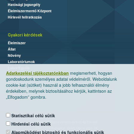
Hatósági jogsegély
Élelmiszermentő Központ
Hírlevél feliratkozás
Gyakori kérdések
Élelmiszer
Állat
Növény
Laboratóriumok
Labor/Egyéb
Adatkezelési tájékoztatónkban
megismerheti, hogyan
gondoskodunk személyes adatai védelméről. Weboldalunk
cookie-kat (sütiket) használ a jobb felhasználói élmény
érdekében, melynek biztosításához kérjük, kattintson az
„Elfogadom” gombra.
Statisztikai célú sütik
Nemzeti Élelmiszerlánc-biztonsági Hivatal
Hirdetési célú sütik
Cím: 1024 Budapest, Keleti Károly utca. 24.
Alapműködést biztosító és funkcionális sütik
Levelezési cím: 1525 Budapest. Pf. 30.