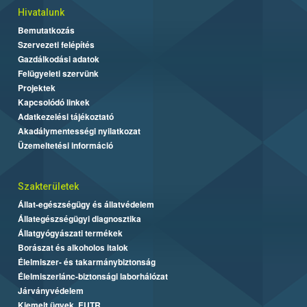
Hivatalunk
Bemutatkozás
Szervezeti felépítés
Gazdálkodási adatok
Felügyeleti szervünk
Projektek
Kapcsolódó linkek
Adatkezelési tájékoztató
Akadálymentességi nyilatkozat
Üzemeltetési információ
Szakterületek
Állat-egészségügy és állatvédelem
Állategészségügyi diagnosztika
Állatgyógyászati termékek
Borászat és alkoholos italok
Élelmiszer- és takarmánybiztonság
Élelmiszerlánc-biztonsági laborhálózat
Járványvédelem
Kiemelt ügyek, EUTR