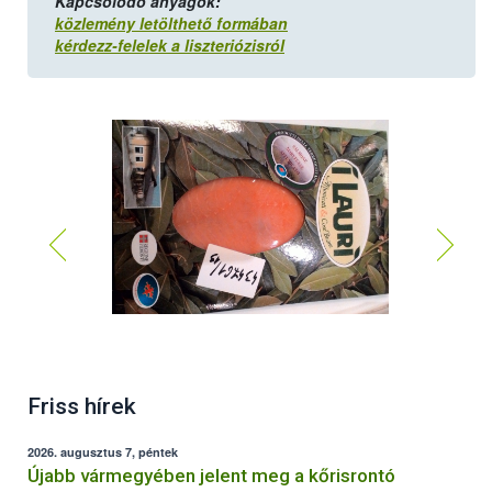
Kapcsolódó anyagok:
közlemény letölthető formában
kérdezz-felelek a liszteriózisról
Friss hírek
2026. augusztus 7, péntek
Újabb vármegyében jelent meg a kőrisrontó