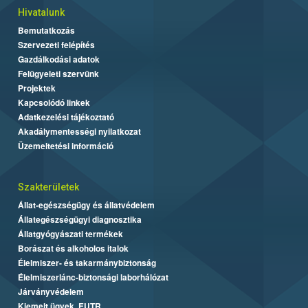
Hivatalunk
Bemutatkozás
Szervezeti felépítés
Gazdálkodási adatok
Felügyeleti szervünk
Projektek
Kapcsolódó linkek
Adatkezelési tájékoztató
Akadálymentességi nyilatkozat
Üzemeltetési információ
Szakterületek
Állat-egészségügy és állatvédelem
Állategészségügyi diagnosztika
Állatgyógyászati termékek
Borászat és alkoholos italok
Élelmiszer- és takarmánybiztonság
Élelmiszerlánc-biztonsági laborhálózat
Járványvédelem
Kiemelt ügyek, EUTR