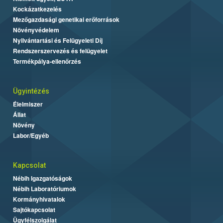
Kockázatkezelés
Mezőgazdasági genetikai erőforrások
Növényvédelem
Nyilvántartási és Felügyeleti Díj
Rendszerszervezés és felügyelet
Termékpálya-ellenőrzés
Ügyintézés
Élelmiszer
Állat
Növény
Labor/Egyéb
Kapcsolat
Nébih Igazgatóságok
Nébih Laboratóriumok
Kormányhivatalok
Sajtókapcsolat
Ügyfélszolgálat