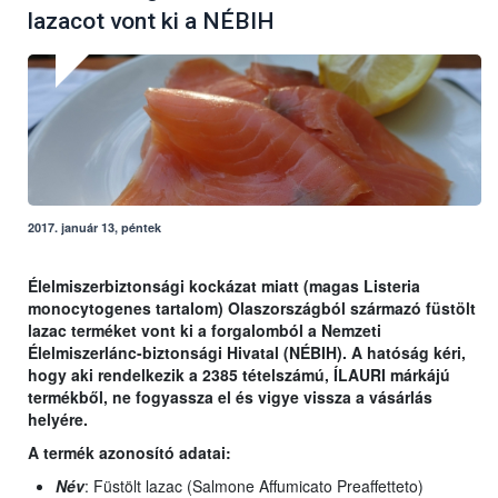
lazacot vont ki a NÉBIH
2017. január 13, péntek
Élelmiszerbiztonsági kockázat miatt (magas Listeria
monocytogenes tartalom) Olaszországból származó füstölt
lazac terméket vont ki a forgalomból a Nemzeti
Élelmiszerlánc-biztonsági Hivatal (NÉBIH). A hatóság kéri,
hogy aki rendelkezik a 2385 tételszámú, ÍLAURI márkájú
termékből, ne fogyassza el és vigye vissza a vásárlás
helyére.
A termék azonosító adatai:
Név
: Füstölt lazac (Salmone Affumicato Preaffetteto)