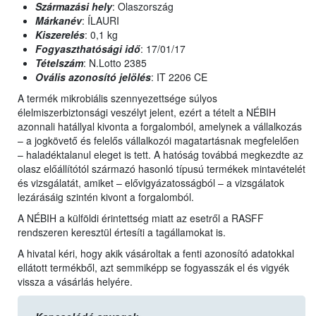
Származási hely
: Olaszország
Márkanév
: ÍLAURI
Kiszerelés
: 0,1 kg
Fogyaszthatósági idő
: 17/01/17
Tételszám
: N.Lotto 2385
Ovális azonosító jelölés
: IT 2206 CE
A termék mikrobiális szennyezettsége súlyos
élelmiszerbiztonsági veszélyt jelent, ezért a tételt a NÉBIH
azonnali hatállyal kivonta a forgalomból, amelynek a vállalkozás
– a jogkövető és felelős vállalkozói magatartásnak megfelelően
– haladéktalanul eleget is tett. A hatóság továbbá megkezdte az
olasz előállítótól származó hasonló típusú termékek mintavételét
és vizsgálatát, amiket – elővigyázatosságból – a vizsgálatok
lezárásáig szintén kivont a forgalomból.
A NÉBIH a külföldi érintettség miatt az esetről a RASFF
rendszeren keresztül értesíti a tagállamokat is.
A hivatal kéri, hogy akik vásároltak a fenti azonosító adatokkal
ellátott termékből, azt semmiképp se fogyasszák el és vigyék
vissza a vásárlás helyére.