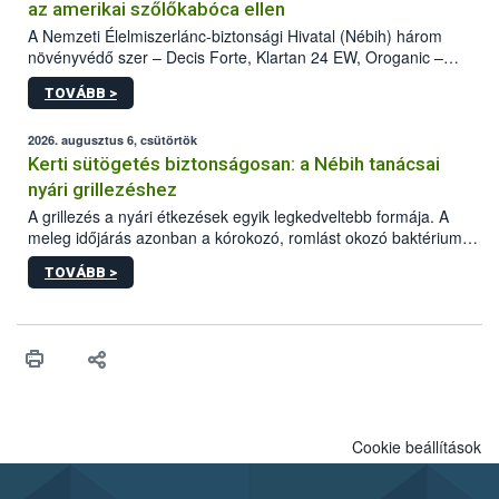
az amerikai szőlőkabóca ellen
A Nemzeti Élelmiszerlánc-biztonsági Hivatal (Nébih) három
növényvédő szer – Decis Forte, Klartan 24 EW, Oroganic –
engedélyokiratát módosította, így azok a szüretet követően,
TOVÁBB >
egészen a vesszőérettség (BBCH 91) stádiumáig
felhasználhatóak a szőlőben. A kiterjesztések célja, hogy a korai
érésű szőlőkben is legyen lehetőség a károsító elleni további
2026. augusztus 6, csütörtök
védekezésre. Az Oroganic készítmény kis kiszerelésben kiskerti
Kerti sütögetés biztonságosan: a Nébih tanácsai
felhasználók számára is elérhető és ökológiai termesztésben is
nyári grillezéshez
engedélyezett.
A grillezés a nyári étkezések egyik legkedveltebb formája. A
meleg időjárás azonban a kórokozó, romlást okozó baktériumok
gyorsabb szaporodásának is kedvez. A szabadtéri sütögetés
TOVÁBB >
ezért nem csupán a megfelelő sütési technikáról szól: legalább
ilyen fontos az alapanyagok biztonságos kezelése, az alapvető
higiéniai szabályok betartása, a megfelelő hőkezelés, valamint a
maradékok szakszerű tárolása. A Nemzeti Élelmiszerlánc-
biztonsági Hivatal (Nébih) Oktatási Programja összegyűjtötte a
biztonságos grillezés legfontosabb tudnivalóit.
Cookie beállítások