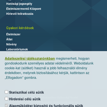
Hatósági jogsegély
Élelmiszermentő Központ
Hírlevél feliratkozás
Gyakori kérdések
Élelmiszer
Állat
Növény
Laboratóriumok
Labor/Egyéb
Adatkezelési tájékoztatónkban
megismerheti, hogyan
gondoskodunk személyes adatai védelméről. Weboldalunk
cookie-kat (sütiket) használ a jobb felhasználói élmény
érdekében, melynek biztosításához kérjük, kattintson az
„Elfogadom” gombra.
Statisztikai célú sütik
Nemzeti Élelmiszerlánc-biztonsági Hivatal
Hirdetési célú sütik
Cím: 1024 Budapest, Keleti Károly utca. 24.
Alapműködést biztosító és funkcionális sütik
Levelezési cím: 1525 Budapest. Pf. 30.