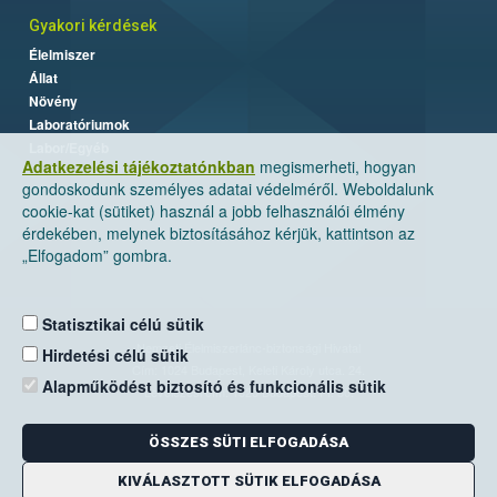
Gyakori kérdések
Élelmiszer
Állat
Növény
Laboratóriumok
Labor/Egyéb
Adatkezelési tájékoztatónkban
megismerheti, hogyan
gondoskodunk személyes adatai védelméről. Weboldalunk
cookie-kat (sütiket) használ a jobb felhasználói élmény
érdekében, melynek biztosításához kérjük, kattintson az
„Elfogadom” gombra.
Statisztikai célú sütik
Nemzeti Élelmiszerlánc-biztonsági Hivatal
Hirdetési célú sütik
Cím: 1024 Budapest, Keleti Károly utca. 24.
Alapműködést biztosító és funkcionális sütik
Levelezési cím: 1525 Budapest. Pf. 30.
ÖSSZES SÜTI ELFOGADÁSA
E-mail:
ugyfelszolgalat@nebih.gov.hu
Zöld szám: 06-80/263-244
KIVÁLASZTOTT SÜTIK ELFOGADÁSA
Telefon: 06-1/ 336-9000