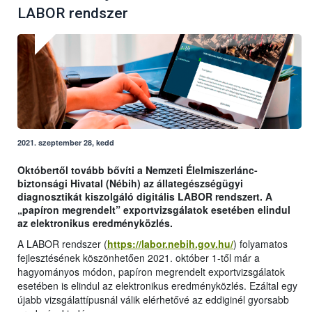
LABOR rendszer
2021. szeptember 28, kedd
Októbertől tovább bővíti a Nemzeti Élelmiszerlánc-
biztonsági Hivatal (Nébih) az állategészségügyi
diagnosztikát kiszolgáló digitális LABOR rendszert. A
„papíron megrendelt” exportvizsgálatok esetében elindul
az elektronikus eredményközlés.
A LABOR rendszer (
https://labor.nebih.gov.hu/
) folyamatos
fejlesztésének köszönhetően 2021. október 1-től már a
hagyományos módon, papíron megrendelt exportvizsgálatok
esetében is elindul az elektronikus eredményközlés. Ezáltal egy
újabb vizsgálattípusnál válik elérhetővé az eddiginél gyorsabb