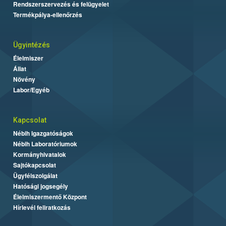
Rendszerszervezés és felügyelet
Termékpálya-ellenőrzés
Ügyintézés
Élelmiszer
Állat
Növény
Labor/Egyéb
Kapcsolat
Nébih Igazgatóságok
Nébih Laboratóriumok
Kormányhivatalok
Sajtókapcsolat
Ügyfélszolgálat
Hatósági jogsegély
Élelmiszermentő Központ
Hírlevél feliratkozás