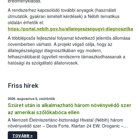
eredménykiadás.
A rendszerhez kapcsolódó további anyagok (használati
útmutatók, gyakran ismételt kérdések) a Nébih tematikus
oldalán érhetők el:
https://portal.nebih.gov.hu/allategeszsegugyi-diagnosztika
A többlépcsős fejlesztési folyamat következő jelentős állomása
novemberben várható. A projekt végső célja, hogy az
állategészségügyi diagnosztikában egy modern,
felhasználóbarát ügyviteli rendszerre támaszkodhassanak a
hatósági és szolgáltató állatorvosok.
Friss hírek
2026. augusztus 6, csütörtök
Szüret után is alkalmazható három növényvédő szer
az amerikai szőlőkabóca ellen
A Nemzeti Élelmiszerlánc-biztonsági Hivatal (Nébih) három
növényvédő szer – Decis Forte, Klartan 24 EW, Oroganic –
engedélyokiratát módosította, így azok a szüretet követően,
TOVÁBB >
egészen a vesszőérettség (BBCH 91) stádiumáig