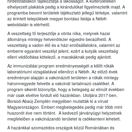
hirdetőtáblákon tájékoztatja a lakosságot. A külterületeken
elhelyezett plakátok pedig a kirándulókat figyelmeztetik majd. A
programba bevont területek tájékoztató jellegű térképe, valamint
az érintett települések megyei bontású listája a Nébih
weboldalán is elérhető.
A veszettség fő terjesztője a vörös róka, melynek hazai
állománya mintegy hetvenötezer egyedre becsülhető. A
veszettség a vadon élő és a házi emlősállatokra, valamint az
emberre egyaránt veszélyt jelent, ezért a kutyák veszettség
elleni védőoltása kötelező, a macskáknak pedig ajánlott.
Az immunizálási program eredményességét a kilőtt rókák
laboratóriumi vizsgálatával ellenőrzi a Nébih. Az előző évek
eredményei alapján a vakcinázott területen a rókák mintegy
háromnegyede felvette a vakcinát tartalmazó csalétket. A
program sikerét bizonyítja, hogy a betegség az elmúlt években
már csak elvétve fordult elő hazánkban. Utoljára 2017-ben,
Borsod-Abaúj-Zemplén megyében mutatták ki a vírust
Magyarországon. Emberi megbetegedés pedig már több mint
huszonöt éve nem történt. A kedvező járványügyi helyzetnek
megfelelően a vakcinázandó területet is csökkenteni lehetett.
A hazánkkal szomszédos országok közül Romániában és