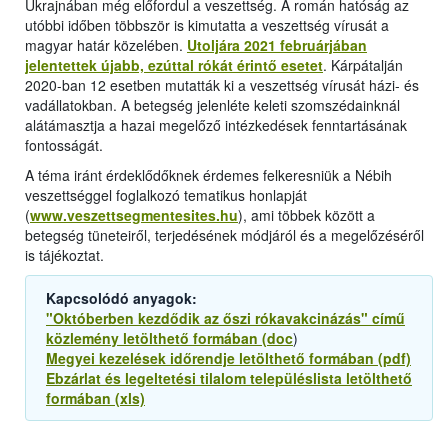
Ukrajnában még előfordul a veszettség. A román hatóság az
utóbbi időben többször is kimutatta a veszettség vírusát a
magyar határ közelében.
Utoljára 2021 februárjában
jelentettek újabb, ezúttal rókát érintő esetet
. Kárpátalján
2020-ban 12 esetben mutatták ki a veszettség vírusát házi- és
vadállatokban. A betegség jelenléte keleti szomszédainknál
alátámasztja a hazai megelőző intézkedések fenntartásának
fontosságát.
A téma iránt érdeklődőknek érdemes felkeresniük a Nébih
veszettséggel foglalkozó tematikus honlapját
(
www.veszettsegmentesites.hu
), ami többek között a
betegség tüneteiről, terjedésének módjáról és a megelőzéséről
is tájékoztat.
Kapcsolódó anyagok:
"Októberben kezdődik az őszi rókavakcinázás" című
közlemény letölthető formában (doc
)
Megyei kezelések időrendje letölthető formában (pdf)
Ebzárlat és legeltetési tilalom településlista letölthető
formában (xls)