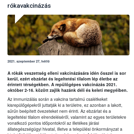
rókavakcinázás
2021. szeptember 27, hétfő
A rókák veszettség elleni vakcinázására idén ősszel is sor
kerül, ezért ebzárlat és legeltetési tilalom lép életbe az
érintett térségekben. A repülőgépes vakcinázás 2021.
október 2-16. között zajlik hazánk déli és keleti megyéiben.
Az immunizálás során a vakcina tartalmú csalétkeket
kisrepülőgépekről juttatják ki a területre, ez azonban a lakott,
sűrűn beépített övezeteket nem érinti. Az ebzárlat és a
legeltetési tilalom elrendeléséről, valamint az egyes területekre
vonatkozó pontos időpontokról az illetékes járási
állategészségügyi hivatal, illetve a települési önkormányzat a