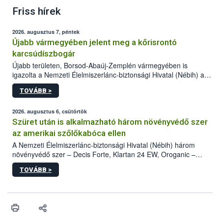
Friss hírek
2026. augusztus 7, péntek
Újabb vármegyében jelent meg a kőrisrontó
karcsúdíszbogár
Újabb területen, Borsod-Abaúj-Zemplén vármegyében is
igazolta a Nemzeti Élelmiszerlánc-biztonsági Hivatal (Nébih) a
kőrisrontó karcsúdíszbogár (Agrilus planipennis) jelenlétét. A
TOVÁBB >
kártevőt nem csak színcsapdában találták meg, de már fertőzött
fában is azonosították. A növényvédelmi szakemberek folytatják
az intenzív felderítést, emellett az intézkedéseket a szlovák
2026. augusztus 6, csütörtök
hatósággal is összehangolják a terjedés megállítása érdekében.
Szüret után is alkalmazható három növényvédő szer
az amerikai szőlőkabóca ellen
A Nemzeti Élelmiszerlánc-biztonsági Hivatal (Nébih) három
növényvédő szer – Decis Forte, Klartan 24 EW, Oroganic –
engedélyokiratát módosította, így azok a szüretet követően,
TOVÁBB >
egészen a vesszőérettség (BBCH 91) stádiumáig
felhasználhatóak a szőlőben. A kiterjesztések célja, hogy a korai
érésű szőlőkben is legyen lehetőség a károsító elleni további
védekezésre. Az Oroganic készítmény kis kiszerelésben kiskerti
felhasználók számára is elérhető és ökológiai termesztésben is
engedélyezett.