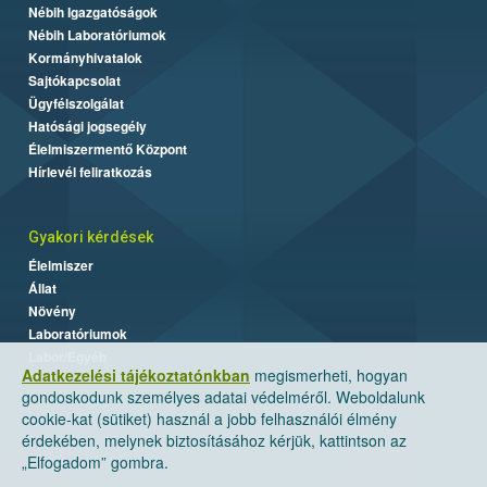
Nébih Igazgatóságok
Nébih Laboratóriumok
Kormányhivatalok
Sajtókapcsolat
Ügyfélszolgálat
Hatósági jogsegély
Élelmiszermentő Központ
Hírlevél feliratkozás
Gyakori kérdések
Élelmiszer
Állat
Növény
Laboratóriumok
Labor/Egyéb
Adatkezelési tájékoztatónkban
megismerheti, hogyan
gondoskodunk személyes adatai védelméről. Weboldalunk
cookie-kat (sütiket) használ a jobb felhasználói élmény
érdekében, melynek biztosításához kérjük, kattintson az
„Elfogadom” gombra.