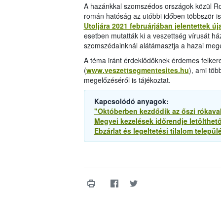
A hazánkkal szomszédos országok közül Ro
román hatóság az utóbbi időben többször is
Utoljára 2021 februárjában jelentettek úja
esetben mutatták ki a veszettség vírusát ház
szomszédainknál alátámasztja a hazai mege
A téma iránt érdeklődőknek érdemes felkere
(
www.veszettsegmentesites.hu
), ami töb
megelőzéséről is tájékoztat.
Kapcsolódó anyagok:
"Októberben kezdődik az őszi rókava
Megyei kezelések időrendje letölthet
Ebzárlat és legeltetési tilalom települ