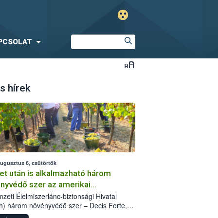
PCSOLAT
s hírek
augusztus 6, csütörtök
et után is alkalmazható három
nyvédő szer az amerikai
őkabóca ellen
zeti Élelmiszerlánc-biztonsági Hivatal
h) három növényvédő szer – Decis Forte,
an 24 EW, Oroganic – engedélyokiratát