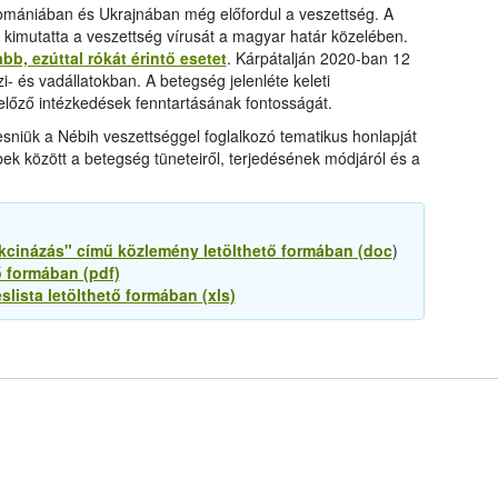
mániában és Ukrajnában még előfordul a veszettség. A
 kimutatta a veszettség vírusát a magyar határ közelében.
bb, ezúttal rókát érintő esetet
. Kárpátalján 2020-ban 12
i- és vadállatokban. A betegség jelenléte keleti
lőző intézkedések fenntartásának fontosságát.
sniük a Nébih veszettséggel foglalkozó tematikus honlapját
bek között a betegség tüneteiről, terjedésének módjáról és a
kcinázás" című közlemény letölthető formában (doc
)
ő formában (pdf)
éslista letölthető formában (xls)