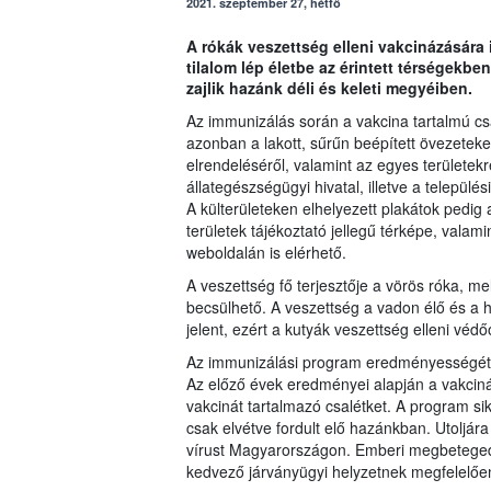
2021. szeptember 27, hétfő
A rókák veszettség elleni vakcinázására id
tilalom lép életbe az érintett térségekb
zajlik hazánk déli és keleti megyéiben.
Az immunizálás során a vakcina tartalmú csal
azonban a lakott, sűrűn beépített övezeteket 
elrendeléséről, valamint az egyes területekr
állategészségügyi hivatal, illetve a települ
A külterületeken elhelyezett plakátok pedig
területek tájékoztató jellegű térképe, valami
weboldalán is elérhető.
A veszettség fő terjesztője a vörös róka, 
becsülhető. A veszettség a vadon élő és a h
jelent, ezért a kutyák veszettség elleni véd
Az immunizálási program eredményességét a k
Az előző évek eredményei alapján a vakciná
vakcinát tartalmazó csalétket. A program si
csak elvétve fordult elő hazánkban. Utolj
vírust Magyarországon. Emberi megbeteged
kedvező járványügyi helyzetnek megfelelően 