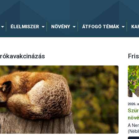
ÉLELMISZER
NÖVÉNY
ÁTFOGÓ TÉMÁK
KA
 rókavakcinázás
Fris
2026. 
Szür
növé
szől
A Nem
(Nébi
Klart