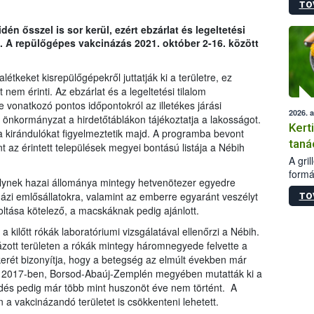
TO
módos
egész
én ősszel is sor kerül, ezért ebzárlat és legeltetési
felha
en. A repülőgépes vakcinázás 2021. október 2-16. között
célja
lehet
Az Or
étkeket kisrepülőgépekről juttatják ki a területre, ez
felha
nem érinti. Az ebzárlat és a legeltetési tilalom
terme
e vonatkozó pontos időpontokról az illetékes járási
2026. 
ési önkormányzat a hirdetőtáblákon tájékoztatja a lakosságot.
Kert
 a kirándulókat figyelmeztetik majd. A programba bevont
taná
nt az érintett települések megyei bontású listája a Nébih
A gri
formá
melynek hazai állománya mintegy hetvenötezer egyedre
romlá
ázi emlősállatokra, valamint az emberre egyaránt veszélyt
TO
szapo
őoltása kötelező, a macskáknak pedig ajánlott.
sütög
techni
ilőtt rókák laboratóriumi vizsgálatával ellenőrzi a Nébih.
alapa
zott területen a rókák mintegy háromnegyede felvette a
higié
kerét bizonyítja, hogy a betegség az elmúlt években már
hőkez
ára 2017-ben, Borsod-Abaúj-Zemplén megyében mutatták ki a
tárol
és pedig már több mint huszonöt éve nem történt. A
Hivat
a vakcinázandó területet is csökkenteni lehetett.
a biz