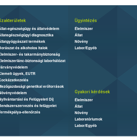
Szakterületek
Ügyintézés
Állat-egészségügy és állatvédelem
Élelmiszer
Állategészségügyi diagnosztika
Állat
Állatgyógyászati termékek
Növény
Borászat és alkoholos italok
Labor/Egyéb
Élelmiszer- és takarmánybiztonság
Élelmiszerlánc-biztonsági laborhálózat
Járványvédelem
Kiemelt ügyek, EUTR
Kockázatkezelés
Mezőgazdasági genetikai erőforrások
Gyakori kérdések
Növényvédelem
Nyilvántartási és Felügyeleti Díj
Élelmiszer
Rendszerszervezés és felügyelet
Állat
Termékpálya-ellenőrzés
Növény
Laboratóriumok
Labor/Egyéb