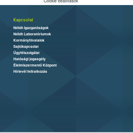
Cookie beállítások
Kapcsolat
Nébih Igazgatóságok
Nébih Laboratóriumok
Kormányhivatalok
Sajtókapcsolat
Ügyfélszolgálat
Hatósági jogsegély
Élelmiszermentő Központ
Hírlevél feliratkozás