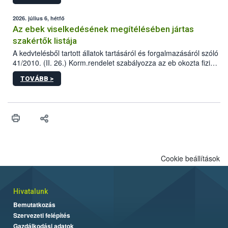
2026. július 6, hétfő
Az ebek viselkedésének megítélésében jártas
szakértők listája
A kedvtelésből tartott állatok tartásáról és forgalmazásáról szóló
41/2010. (II. 26.) Korm.rendelet szabályozza az eb okozta fizikai
sérülés, illetve ennek veszélye keletkezésekor felmerülő
TOVÁBB >
hatósági feladatokat, valamint a veszélyes eb tartását és annak
engedélyezését. Ezen eljárások során szükség esetén be kell
vonni az ebek viselkedésének megítélésében jártas szakértőt.
Cookie beállítások
Hivatalunk
Bemutatkozás
Szervezeti felépítés
Gazdálkodási adatok