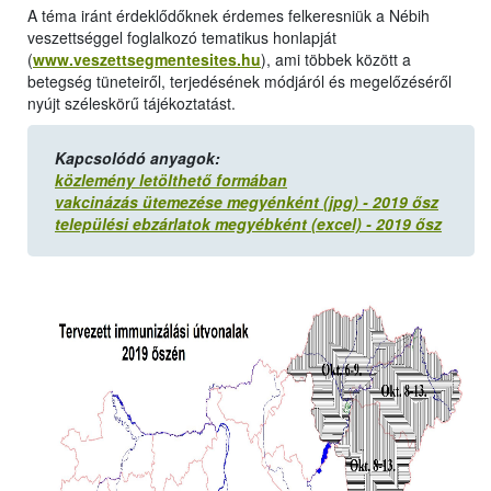
A téma iránt érdeklődőknek érdemes felkeresniük a Nébih
veszettséggel foglalkozó tematikus honlapját
(
www.veszettsegmentesites.hu
), ami többek között a
betegség tüneteiről, terjedésének módjáról és megelőzéséről
nyújt széleskörű tájékoztatást.
Kapcsolódó anyagok:
közlemény letölthető formában
vakcinázás ütemezése megyénként (jpg) - 2019 ősz
települési ebzárlatok megyébként (excel) - 2019 ősz