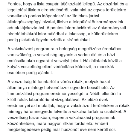
Fontos, hogy a lista csupán tájékoztató jellegű. Az ebzárlat és a
legeltetési tilalom elrendeléséről, valamint az egyes területekre
vonatkozó pontos időpontokról az illetékes járási
állategészségügyi hivatal, illetve a települési önkormányzatok
adnak tájékoztatást. A pontos információkról az önkormányzati
hirdetőtáblákról informálódhat a lakosság, a külterületeken
pedig plakátok figyelmeztetik a kirándulókat.
A vakcinázási programra a betegség megelőzése érdekében
van szükség, a veszettség ugyanis a vadon élő és a házi
emlősállatokra egyaránt veszélyt jelent. Háziállataink közül a
kutyák veszettség elleni védőoltása kötelező, a macskák
esetében pedig ajánlott.
A veszettség fő fenntartói a vörös rókák, melyek hazai
állománya mintegy hetvenötezer egyedre becsülhető. Az
immunizálási program eredményességét a Nébih ellenőrzi a
kilőtt rókák laboratóriumi vizsgálatával. Az előző évek
eredményei azt mutatják, hogy a vakcinázott területeken a rókák
mintegy háromnegyede felvette a vakcina tartalmú csalétket. A
veszettség hazánkban, éppen a vakcinázási programnak
köszönhetően, mára nagyon ritkán fordul elő. Emberi
megbetegedésre pedig már huszonöt éve nem került sor.