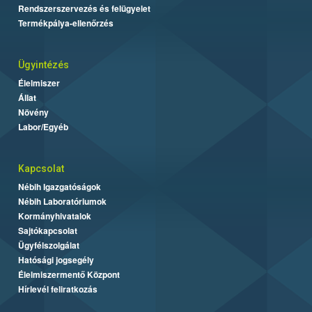
Rendszerszervezés és felügyelet
Termékpálya-ellenőrzés
Ügyintézés
Élelmiszer
Állat
Növény
Labor/Egyéb
Kapcsolat
Nébih Igazgatóságok
Nébih Laboratóriumok
Kormányhivatalok
Sajtókapcsolat
Ügyfélszolgálat
Hatósági jogsegély
Élelmiszermentő Központ
Hírlevél feliratkozás