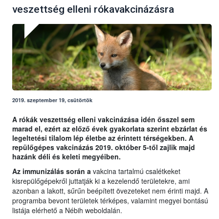
veszettség elleni rókavakcinázásra
2019. szeptember 19, csütörtök
A rókák veszettség elleni vakcinázása idén ősszel sem
marad el, ezért az előző évek gyakorlata szerint ebzárlat és
legeltetési tilalom lép életbe az érintett térségekben. A
repülőgépes vakcinázás 2019. október 5-től zajlik majd
hazánk déli és keleti megyéiben.
Az immunizálás során a
vakcina tartalmú csalétkeket
kisrepülőgépekről juttatják ki a kezelendő területekre, ami
azonban a lakott, sűrűn beépített övezeteket nem érinti majd. A
programba bevont területek térképes, valamint megyei bontású
listája elérhető a Nébih weboldalán.