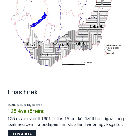
Friss hírek
2026. július 15, szerda
125 éve történt
125 évvel ezelőtt 1901. július 15-én, költözött be – igaz, még
csak részben – a budapesti m. kir. állami vetőmagvizsgáló
állomás a Kis Rókus utca 15. szám alatti, Czigler Győző által
TOVÁBB >
tervezett új épületébe.