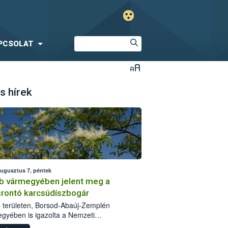
PCSOLAT
s hírek
augusztus 7, péntek
b vármegyében jelent meg a
srontó karcsúdíszbogár
 területen, Borsod-Abaúj-Zemplén
gyében is igazolta a Nemzeti
iszerlánc-biztonsági Hivatal (Nébih) a