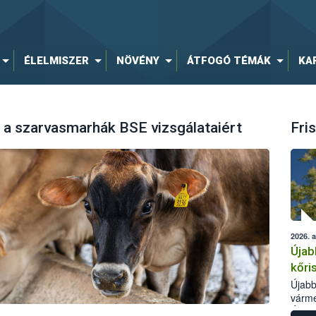
ÉLELMISZER
NÖVÉNY
ÁTFOGÓ TÉMÁK
KA
l a szarvasmarhák BSE vizsgálataiért
Fris
2026. 
Újab
kőri
Újabb
várme
Élelm