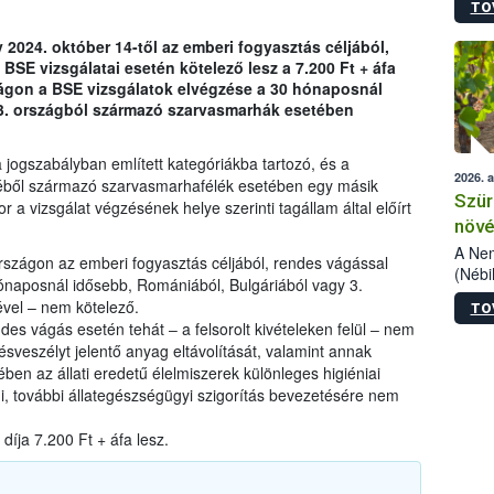
TO
kőris
jelen
y 2024. október 14-től az emberi fogyasztás céljából,
talál
SE vizsgálatai esetén kötelező lesz a 7.200 Ft + áfa
azono
szágon a BSE vizsgálatok elvégzése a 30 hónaposnál
folyta
3. országból származó szarvasmarhák esetében
intéz
össze
érdek
jogszabályban említett kategóriákba tartozó, és a
2026. 
ikéből származó szarvasmarhafélék esetében egy másik
Szür
a vizsgálat végzésének helye szerinti tagállam által előírt
növé
szől
A Nem
rszágon az emberi fogyasztás céljából, rendes vágással
(Nébi
ónaposnál idősebb, Romániából, Bulgáriából vagy 3.
Klart
vel – nem kötelező.
TO
módos
des vágás esetén tehát ‒ a felsorolt kivételeken felül ‒ nem
egész
zésveszélyt jelentő anyag eltávolítását, valamint annak
felha
ben az állati eredetű élelmiszerek különleges higiéniai
célja
i, további állategészségügyi szigorítás bevezetésére nem
lehet
Az Or
díja 7.200 Ft + áfa lesz.
felha
terme