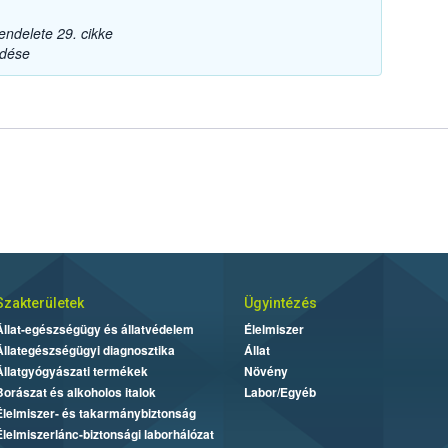
endelete 29. cikke
zdése
Szakterületek
Ügyintézés
Állat-egészségügy és állatvédelem
Élelmiszer
Állategészségügyi diagnosztika
Állat
Állatgyógyászati termékek
Növény
Borászat és alkoholos italok
Labor/Egyéb
Élelmiszer- és takarmánybiztonság
Élelmiszerlánc-biztonsági laborhálózat