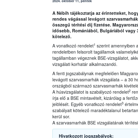
2024. október 11, péntek
A Nébih tájékoztatja az érintetteket, hog
rendes vágással levágott szarvasmarhák B
összegű térítési díj fizetése. Magyaror
idősebb, Romániából, Bulgáriából vagy 
kötelező.
1
A vonatkozó rendelet
szerint amennyiben a 
rendeletben felsorolt tagállamok valamely
tagállamban végeznek BSE-vizsgálatot, akkor 
vizsgálati korhatár alkalmazandó.
A fenti jogszabálynak megfelelően Magyaro
levágott szarvasmarhák vizsgálata – a 30 h
országból származó szarvasmarhák kivételé
2
A húsvizsgálatot is szabályozó rendelet
ren
írja elő a BSE mintavételt, kizárólag a fertő
3
jelölését. Egyéb vonatkozó rendelet
értelmé
szabályait kötelező maradéktalanul betartan
kerül sor.
A szarvasmarhák BSE vizsgálatának térítési 
Hivatkozott jogszabályok: