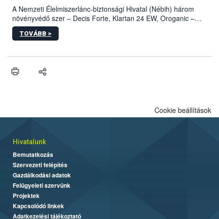
A Nemzeti Élelmiszerlánc-biztonsági Hivatal (Nébih) három
növényvédő szer – Decis Forte, Klartan 24 EW, Oroganic –
engedélyokiratát módosította, így azok a szüretet követően,
TOVÁBB >
egészen a vesszőérettség (BBCH 91) stádiumáig
felhasználhatóak a szőlőben. A kiterjesztések célja, hogy a korai
érésű szőlőkben is legyen lehetőség a károsító elleni további
védekezésre. Az Oroganic készítmény kis kiszerelésben kiskerti
felhasználók számára is elérhető és ökológiai termesztésben is
engedélyezett.
Cookie beállítások
Hivatalunk
Bemutatkozás
Szervezeti felépítés
Gazdálkodási adatok
Felügyeleti szervünk
Projektek
Kapcsolódó linkek
Adatkezelési tájékoztató