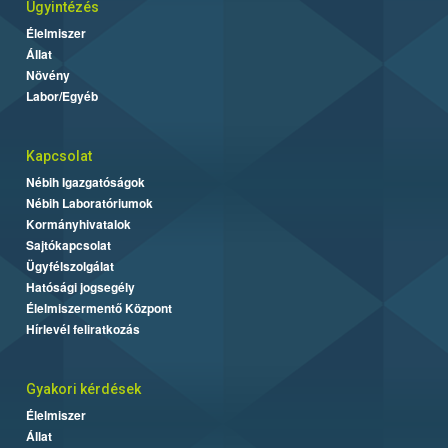
Ügyintézés
Élelmiszer
Állat
Növény
Labor/Egyéb
Kapcsolat
Nébih Igazgatóságok
Nébih Laboratóriumok
Kormányhivatalok
Sajtókapcsolat
Ügyfélszolgálat
Hatósági jogsegély
Élelmiszermentő Központ
Hírlevél feliratkozás
Gyakori kérdések
Élelmiszer
Állat