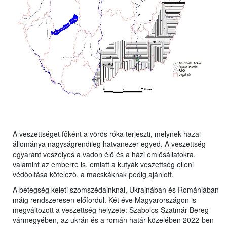
A veszettséget főként a vörös róka terjeszti, melynek hazai
állománya nagyságrendileg hatvanezer egyed. A veszettség
egyaránt veszélyes a vadon élő és a házi emlősállatokra,
valamint az emberre is, emiatt a kutyák veszettség elleni
védőoltása kötelező, a macskáknak pedig ajánlott.
A betegség keleti szomszédainknál, Ukrajnában és Romániában
máig rendszeresen előfordul. Két éve Magyarországon is
megváltozott a veszettség helyzete: Szabolcs-Szatmár-Bereg
vármegyében, az ukrán és a román határ közelében 2022-ben