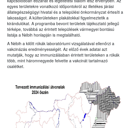
kapcsolódóan ebzárlat és legeltetési tilalom lesz érvényben. Az
egyes területekre vonatkozó időpontokról az illetékes járási
állategészségügyi hivatal és a települési önkormányzat értesíti a
lakosságot. A külterületeken plakátokkal figyelmeztetik a
kirándulókat. A programba bevont területek tájékoztató jellegű
térképe, továbbá az érintett települések vármegyei bontású
listája a Nébih honlapján is megtalálható.
A Nébih a kilőtt rókák laboratóriumi vizsgálatával ellenőrzi a
vakcinázás eredményességét. Az előző évek adatai azt
mutatják, hogy az immunizálásban érintett területeken a rókák
több, mint háromnegyede felvette a vakcinát tartalmazó
csalétket.