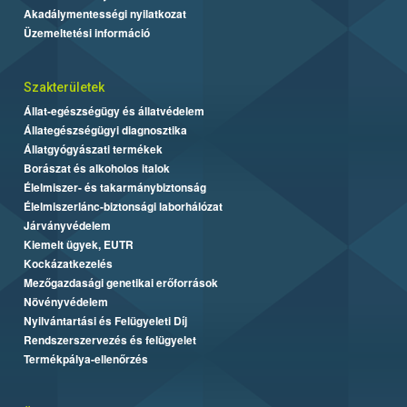
Akadálymentességi nyilatkozat
Üzemeltetési információ
Szakterületek
Állat-egészségügy és állatvédelem
Állategészségügyi diagnosztika
Állatgyógyászati termékek
Borászat és alkoholos italok
Élelmiszer- és takarmánybiztonság
Élelmiszerlánc-biztonsági laborhálózat
Járványvédelem
Kiemelt ügyek, EUTR
Kockázatkezelés
Mezőgazdasági genetikai erőforrások
Növényvédelem
Nyilvántartási és Felügyeleti Díj
Rendszerszervezés és felügyelet
Termékpálya-ellenőrzés