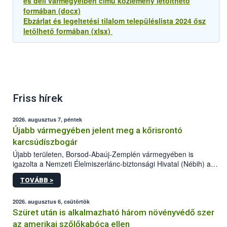
és déli vármegyéiben című közlemény letölthető
formában (docx)
Ebzárlat és legeltetési tilalom településlista 2024 ősz
letölhető formában (xlsx)
Friss hírek
2026. augusztus 7, péntek
Újabb vármegyében jelent meg a kőrisrontó
karcsúdíszbogár
Újabb területen, Borsod-Abaúj-Zemplén vármegyében is
igazolta a Nemzeti Élelmiszerlánc-biztonsági Hivatal (Nébih) a
kőrisrontó karcsúdíszbogár (Agrilus planipennis) jelenlétét. A
TOVÁBB >
kártevőt nem csak színcsapdában találták meg, de már fertőzött
fában is azonosították. A növényvédelmi szakemberek folytatják
az intenzív felderítést, emellett az intézkedéseket a szlovák
2026. augusztus 6, csütörtök
hatósággal is összehangolják a terjedés megállítása érdekében.
Szüret után is alkalmazható három növényvédő szer
az amerikai szőlőkabóca ellen