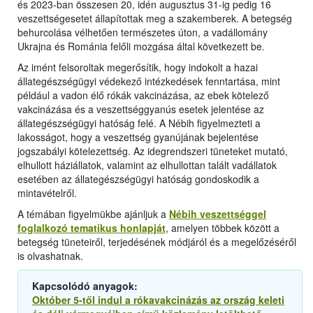
és 2023-ban összesen 20, idén augusztus 31-ig pedig 16
veszettségesetet állapítottak meg a szakemberek. A betegség
behurcolása vélhetően természetes úton, a vadállomány
Ukrajna és Románia felőli mozgása által következett be.
Az imént felsoroltak megerősítik, hogy indokolt a hazai
állategészségügyi védekező intézkedések fenntartása, mint
például a vadon élő rókák vakcinázása, az ebek kötelező
vakcinázása és a veszettséggyanús esetek jelentése az
állategészségügyi hatóság felé. A Nébih figyelmezteti a
lakosságot, hogy a veszettség gyanújának bejelentése
jogszabályi kötelezettség. Az idegrendszeri tüneteket mutató,
elhullott háziállatok, valamint az elhullottan talált vadállatok
esetében az állategészségügyi hatóság gondoskodik a
mintavételről.
A témában figyelmükbe ajánljuk a
Nébih veszettséggel
foglalkozó tematikus honlapját
, amelyen többek között a
betegség tüneteiről, terjedésének módjáról és a megelőzéséről
is olvashatnak.
Kapcsolódó anyagok:
Október 5-től indul a rókavakcinázás az ország keleti