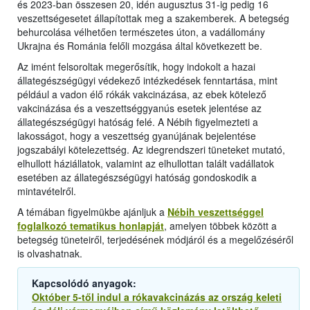
és 2023-ban összesen 20, idén augusztus 31-ig pedig 16
veszettségesetet állapítottak meg a szakemberek. A betegség
behurcolása vélhetően természetes úton, a vadállomány
Ukrajna és Románia felőli mozgása által következett be.
Az imént felsoroltak megerősítik, hogy indokolt a hazai
állategészségügyi védekező intézkedések fenntartása, mint
például a vadon élő rókák vakcinázása, az ebek kötelező
vakcinázása és a veszettséggyanús esetek jelentése az
állategészségügyi hatóság felé. A Nébih figyelmezteti a
lakosságot, hogy a veszettség gyanújának bejelentése
jogszabályi kötelezettség. Az idegrendszeri tüneteket mutató,
elhullott háziállatok, valamint az elhullottan talált vadállatok
esetében az állategészségügyi hatóság gondoskodik a
mintavételről.
A témában figyelmükbe ajánljuk a
Nébih veszettséggel
foglalkozó tematikus honlapját
, amelyen többek között a
betegség tüneteiről, terjedésének módjáról és a megelőzéséről
is olvashatnak.
Kapcsolódó anyagok:
Október 5-től indul a rókavakcinázás az ország keleti