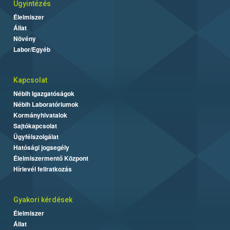
Ügyintézés
Élelmiszer
Állat
Növény
Labor/Egyéb
Kapcsolat
Nébih Igazgatóságok
Nébih Laboratóriumok
Kormányhivatalok
Sajtókapcsolat
Ügyfélszolgálat
Hatósági jogsegély
Élelmiszermentő Központ
Hírlevél feliratkozás
Gyakori kérdések
Élelmiszer
Állat