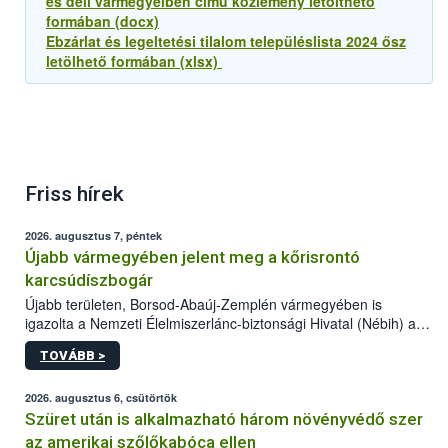
és déli vármegyéiben című közlemény letölthető
formában (docx)
Ebzárlat és legeltetési tilalom településlista 2024 ősz
letölhető formában (xlsx)
Friss hírek
2026. augusztus 7, péntek
Újabb vármegyében jelent meg a kőrisrontó
karcsúdíszbogár
Újabb területen, Borsod-Abaúj-Zemplén vármegyében is
igazolta a Nemzeti Élelmiszerlánc-biztonsági Hivatal (Nébih) a
kőrisrontó karcsúdíszbogár (Agrilus planipennis) jelenlétét. A
TOVÁBB >
kártevőt nem csak színcsapdában találták meg, de már fertőzött
fában is azonosították. A növényvédelmi szakemberek folytatják
az intenzív felderítést, emellett az intézkedéseket a szlovák
2026. augusztus 6, csütörtök
hatósággal is összehangolják a terjedés megállítása érdekében.
Szüret után is alkalmazható három növényvédő szer
az amerikai szőlőkabóca ellen