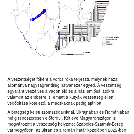
A veszettséget főként a vörös róka terjeszti, melynek hazai
állománya nagyságrendileg hatvanezer egyed. A veszettség
egyaránt veszélyes a vadon élő és a házi emlősállatokra,
valamint az emberre is, emiatt a kutyák veszettség elleni
védőoltása kötelező, a macskáknak pedig ajánlott.
A betegség keleti szomszédainknál, Ukrajnában és Romániában
máig rendszeresen előfordul. Két éve Magyarországon is
megváltozott a veszettség helyzete: Szabolcs-Szatmár-Bereg
vármegyében, az ukrán és a román határ közelében 2022-ben