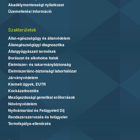
Akadálymentességi nyilatkozat
Üzemeltetési információ
Szakterületek
Állat-egészségügy és állatvédelem
Állategészségügyi diagnosztika
Állatgyógyászati termékek
Borászat és alkoholos italok
Élelmiszer- és takarmánybiztonság
Élelmiszerlánc-biztonsági laborhálózat
Járványvédelem
Kiemelt ügyek, EUTR
Kockázatkezelés
Mezőgazdasági genetikai erőforrások
Növényvédelem
Nyilvántartási és Felügyeleti Díj
Rendszerszervezés és felügyelet
Termékpálya-ellenőrzés