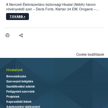
A Nemzeti Élelmiszerlánc-biztonsági Hivatal (Nébih) három
növényvédő szer – Decis Forte, Klartan 24 EW, Oroganic –
engedélyokiratát módosította, így azok a szüretet követően,
TOVÁBB >
egészen a vesszőérettség (BBCH 91) stádiumáig
felhasználhatóak a szőlőben. A kiterjesztések célja, hogy a korai
érésű szőlőkben is legyen lehetőség a károsító elleni további
védekezésre. Az Oroganic készítmény kis kiszerelésben kiskerti
felhasználók számára is elérhető és ökológiai termesztésben is
engedélyezett.
Cookie beállítások
Hivatalunk
Bemutatkozás
Szervezeti felépítés
Gazdálkodási adatok
Felügyeleti szervünk
Projektek
Kapcsolódó linkek
Adatkezelési tájékoztató