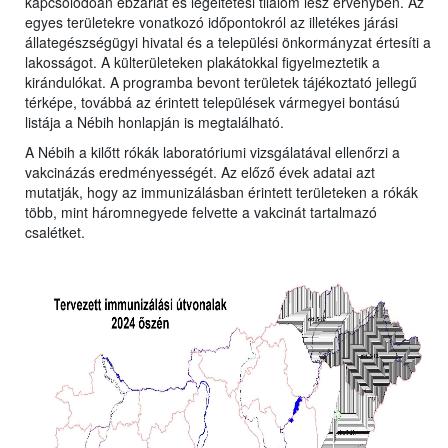
kapcsolódóan ebzárlat és legeltetési tilalom lesz érvényben. Az
egyes területekre vonatkozó időpontokról az illetékes járási
állategészségügyi hivatal és a települési önkormányzat értesíti a
lakosságot. A külterületeken plakátokkal figyelmeztetik a
kirándulókat. A programba bevont területek tájékoztató jellegű
térképe, továbbá az érintett települések vármegyei bontású
listája a Nébih honlapján is megtalálható.
A Nébih a kilőtt rókák laboratóriumi vizsgálatával ellenőrzi a
vakcinázás eredményességét. Az előző évek adatai azt
mutatják, hogy az immunizálásban érintett területeken a rókák
több, mint háromnegyede felvette a vakcinát tartalmazó
csalétket.