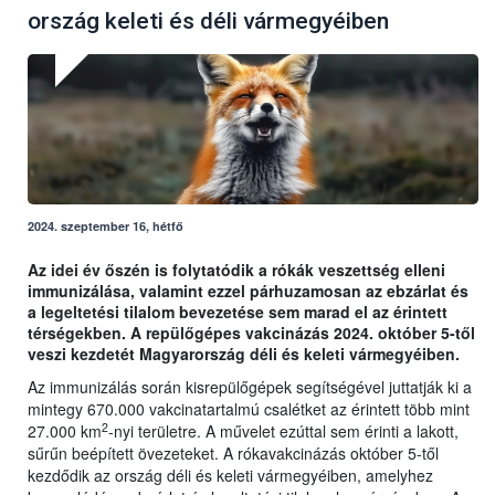
ország keleti és déli vármegyéiben
2024. szeptember 16, hétfő
Az idei év őszén is folytatódik a rókák veszettség elleni
immunizálása, valamint ezzel párhuzamosan az ebzárlat és
a legeltetési tilalom bevezetése sem marad el az érintett
térségekben. A repülőgépes vakcinázás 2024. október 5-től
veszi kezdetét Magyarország déli és keleti vármegyéiben.
Az immunizálás során kisrepülőgépek segítségével juttatják ki a
mintegy 670.000 vakcinatartalmú csalétket az érintett több mint
2
27.000 km
-nyi területre. A művelet ezúttal sem érinti a lakott,
sűrűn beépített övezeteket. A rókavakcinázás október 5-től
kezdődik az ország déli és keleti vármegyéiben, amelyhez