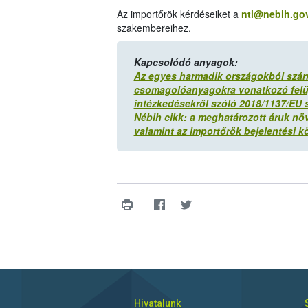
Az importőrök kérdéseiket a
nti@nebih.go
szakembereihez.
Kapcsolódó anyagok:
Az egyes harmadik országokból szárma
csomagolóanyagokra vonatkozó felüg
intézkedésekről szóló 2018/1137/EU 
Nébih cikk: a meghatározott áruk nö
valamint az importőrök bejelentési k
Hivatalunk