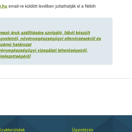
v.hu
email-re küldött levélben juttathatják el a Nébih
zó áruk szállítására szolgáló, fából készült
yeletről, növényegészségügyi ellenőrzésekről és
számú határozat
vényegészségügyi vizsgálati lehetőségeiről,
ötelezettségéről
Szakterületek
Ügyintézés