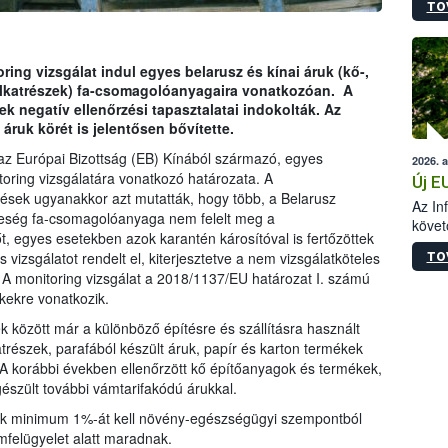
TO
szapo
sütög
techni
alapa
ring vizsgálat indul egyes belarusz és kínai áruk (kő-,
higié
s alkatrészek) fa-csomagolóanyagaira vonatkozóan. A
hőkez
vek negatív ellenőrzési tapasztalatai indokolták. Az
tárol
 áruk körét is jelentősen bővítette.
Hivat
az Európai Bizottság (EB) Kínából származó, egyes
2026. 
a biz
ring vizsgálatára vonatkozó határozata. A
Új E
zések ugyanakkor azt mutatták, hogy több, a Belarusz
Az In
leség fa-csomagolóanyaga nem felelt meg a
követ
 egyes esetekben azok karantén károsítóval is fertőzöttek
szere
 vizsgálatot rendelt el, kiterjesztetve a nem vizsgálatköteles
TO
A monitoring vizsgálat a 2018/1137/EU határozat I. számú
kekre vonatkozik.
ek között már a különböző építésre és szállításra használt
részek, parafából készült áruk, papír és karton termékek
 A korábbi években ellenőrzött kő építőanyagok és termékek,
gészült további vámtarifakódú árukkal.
uk minimum 1%-át kell növény-egészségügyi szempontból
mfelügyelet alatt maradnak.