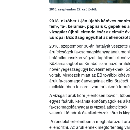
2018. szeptember 27, csütörtök
2018. október 1-jén újabb kétéves monito
fém-, fa-, kerámia-, papíráruk, gépek é
vizsgálat újbóli elrendelését az elmúlt é
Európai Bizottság egyúttal az ellenőrzött
2018. szeptember 30-án hatályát vesztette 
áruféleségek fa-csomagolóanyagának monito
határállomásokon végzett tagállami ellenőr
Köztársaságból és Kínából származó árufé
növényegészségügyi követelményeknek. Sőt,
voltak. Mindezek miatt az EB további kétéves
áruk fa-csomagolóanyagainak ellenőrzését. 
mellékletében felsorolt vámtarifakódú termé
A vizsgált áruk köre jelentősen bővült, több
egyes faáruk, kerámia építőanyagok és alkat
fa-csomagolóanyagai is vizsgálatkötelesek.
valamint fémáruk és alkatrészek köre is kie
A rendelet értelmében a meghatározott ár
ellenőrizni. Az áruk ennek megtörténtéig vá