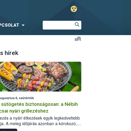
PCSOLAT
s hírek
augusztus 6, csütörtök
i sütögetés biztonságosan: a Nébih
csai nyári grillezéshez
llezés a nyári étkezések egyik legkedveltebb
ja. A meleg időjárás azonban a kórokozó,
st okozó baktériumok gyorsabb