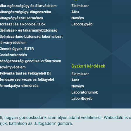
Állat-egészségügy és állatvédelem
Élelmiszer
Állategészségügyi diagnosztika
Állat
Állatgyógyászati termékek
Növény
Borászat és alkoholos italok
Labor/Egyéb
Élelmiszer- és takarmánybiztonság
Élelmiszerlánc-biztonsági laborhálózat
Járványvédelem
Kiemelt ügyek, EUTR
Kockázatkezelés
Mezőgazdasági genetikai erőforrások
Gyakori kérdések
Növényvédelem
Nyilvántartási és Felügyeleti Díj
Élelmiszer
Rendszerszervezés és felügyelet
Állat
Termékpálya-ellenőrzés
Növény
Laboratóriumok
Labor/Egyéb
, hogyan gondoskodunk személyes adatai védelméről. Weboldalunk cook
jük, kattintson az „Elfogadom” gombra.