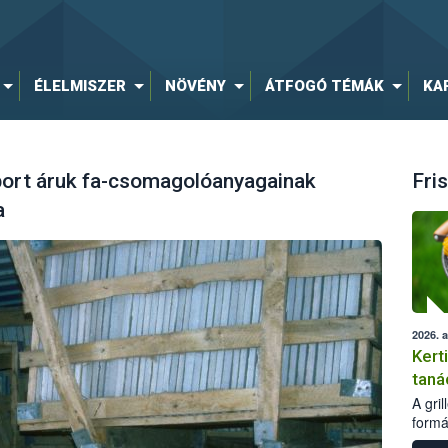
ÉLELMISZER
NÖVÉNY
ÁTFOGÓ TÉMÁK
KA
port áruk fa-csomagolóanyagainak
Fris
a
2026. 
Kert
taná
A gri
formá
romlá