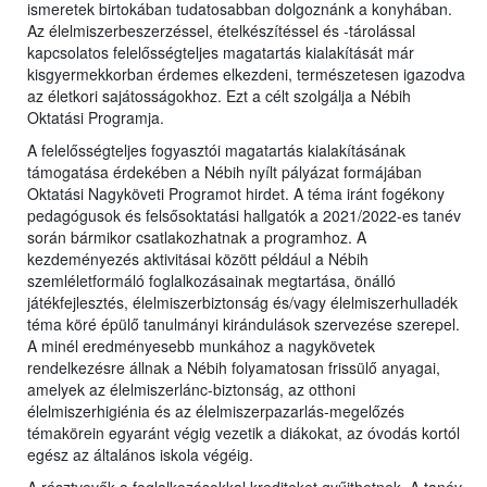
ismeretek birtokában tudatosabban dolgoznánk a konyhában.
Az élelmiszerbeszerzéssel, ételkészítéssel és -tárolással
kapcsolatos felelősségteljes magatartás kialakítását már
kisgyermekkorban érdemes elkezdeni, természetesen igazodva
az életkori sajátosságokhoz. Ezt a célt szolgálja a Nébih
Oktatási Programja.
A felelősségteljes fogyasztói magatartás kialakításának
támogatása érdekében a Nébih nyílt pályázat formájában
Oktatási Nagyköveti Programot hirdet. A téma iránt fogékony
pedagógusok és felsősoktatási hallgatók a 2021/2022-es tanév
során bármikor csatlakozhatnak a programhoz. A
kezdeményezés aktivitásai között például a Nébih
szemléletformáló foglalkozásainak megtartása, önálló
játékfejlesztés, élelmiszerbiztonság és/vagy élelmiszerhulladék
téma köré épülő tanulmányi kirándulások szervezése szerepel.
A minél eredményesebb munkához a nagykövetek
rendelkezésre állnak a Nébih folyamatosan frissülő anyagai,
amelyek az élelmiszerlánc-biztonság, az otthoni
élelmiszerhigiénia és az élelmiszerpazarlás-megelőzés
témakörein egyaránt végig vezetik a diákokat, az óvodás kortól
egész az általános iskola végéig.