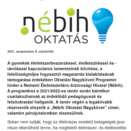
2021. szeptember 9, csütörtök
A gyerekek élelmiszerbeszerzéssel, ételkészítéssel és -
tárolással kapcsolatos ismereteinek bővítése, a
felelősségteljes fogyasztói magatartás kialakításának
támogatása érdekében Oktatási Nagyköveti Programot
hirdet a Nemzeti Élelmiszerlánc-biztonsági Hivatal (Nébih).
A programhoz a 2021/2022-es tanév során bármikor
csatlakozhatnak az érdeklődő pedagógusok és
felsőoktatási hallgatók. A tanév végén a legaktívabb
résztvevők elnyerik a „Nébih Oktatási Nagykövet” címet,
valamint pénzjutalomban részesülnek.
Sokan nem tudják, hogy az élelmiszer eredetű betegségek java
része elkerülhető lenne, ha megfelelő élelmiszer- és ételkezelési