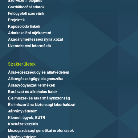
Szervezeti felépítés
Gazdálkodási adatok
Felügyeleti szervünk
Projektek
Kapcsolódó linkek
Adatkezelési tájékoztató
Akadálymentességi nyilatkozat
Üzemeltetési információ
Szakterületek
Állat-egészségügy és állatvédelem
Állategészségügyi diagnosztika
Állatgyógyászati termékek
Borászat és alkoholos italok
Élelmiszer- és takarmánybiztonság
Élelmiszerlánc-biztonsági laborhálózat
Járványvédelem
Kiemelt ügyek, EUTR
Kockázatkezelés
Mezőgazdasági genetikai erőforrások
Növényvédelem