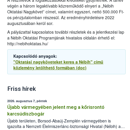
A résztvevők a foglalkozásokkal krediteket gyűjthetnek. A tanév
végén a három legaktívabb közreműködő elnyeri a „Nébih
Oktatási Nagykövet” címet, valamint egyszeri, nettó 500.000 Ft-
os pénzjutalomban részesül. Az eredményhirdetésre 2022
augusztusában kerül sor.
A pályázattal kapcsolatos további részletek és a jelentkezési lap
a Nébih Oktatási Programjának hivatalos oldalán érhető el:
http://nebihoktatas.hu/
Kapcsolódó anyagok:
"Oktatási nagyköveteket keres a Nébih" című
közlemény letölthető formában (doc)
Friss hírek
2026. augusztus 7, péntek
Újabb vármegyében jelent meg a kőrisrontó
karcsúdíszbogár
Újabb területen, Borsod-Abaúj-Zemplén vármegyében is
igazolta a Nemzeti Élelmiszerlánc-biztonsági Hivatal (Nébih) a