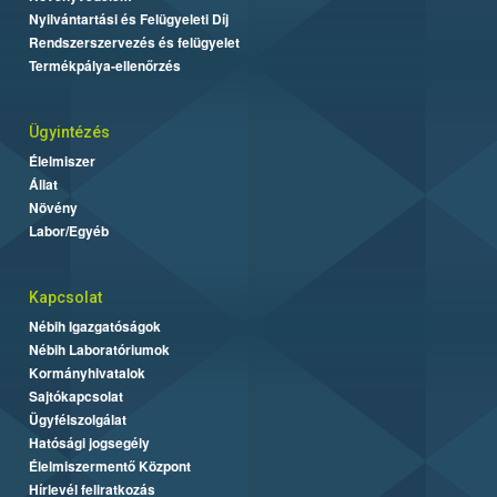
Nyilvántartási és Felügyeleti Díj
Rendszerszervezés és felügyelet
Termékpálya-ellenőrzés
Ügyintézés
Élelmiszer
Állat
Növény
Labor/Egyéb
Kapcsolat
Nébih Igazgatóságok
Nébih Laboratóriumok
Kormányhivatalok
Sajtókapcsolat
Ügyfélszolgálat
Hatósági jogsegély
Élelmiszermentő Központ
Hírlevél feliratkozás