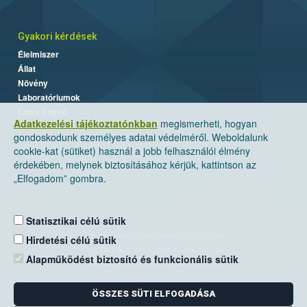
Gyakori kérdések
Élelmiszer
Állat
Növény
Laboratóriumok
Labor/Egyéb
Adatkezelési tájékoztatónkban
megismerheti, hogyan
gondoskodunk személyes adatai védelméről. Weboldalunk
cookie-kat (sütiket) használ a jobb felhasználói élmény
érdekében, melynek biztosításához kérjük, kattintson az
„Elfogadom” gombra.
Statisztikai célú sütik
Nemzeti Élelmiszerlánc-biztonsági Hivatal
Hirdetési célú sütik
Cím: 1024 Budapest, Keleti Károly utca. 24.
Alapműködést biztosító és funkcionális sütik
Levelezési cím: 1525 Budapest. Pf. 30.
ÖSSZES SÜTI ELFOGADÁSA
E-mail:
ugyfelszolgalat@nebih.gov.hu