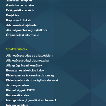
Szervezeti felépítés
Gazdálkodási adatok
Felügyeleti szervünk
Projektek
Kapcsolódó linkek
Adatkezelési tájékoztató
Akadálymentességi nyilatkozat
Üzemeltetési információ
Szakterületek
Állat-egészségügy és állatvédelem
Állategészségügyi diagnosztika
Állatgyógyászati termékek
Borászat és alkoholos italok
Élelmiszer- és takarmánybiztonság
Élelmiszerlánc-biztonsági laborhálózat
Járványvédelem
Kiemelt ügyek, EUTR
Kockázatkezelés
Mezőgazdasági genetikai erőforrások
Növényvédelem