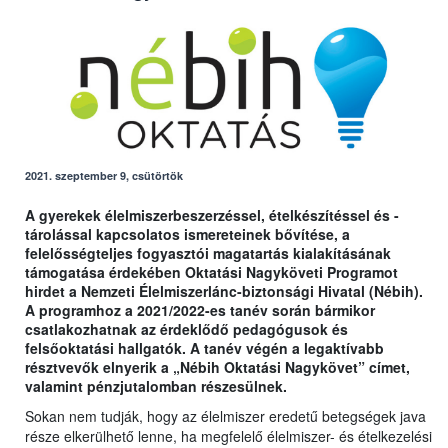
2021. szeptember 9, csütörtök
A gyerekek élelmiszerbeszerzéssel, ételkészítéssel és -
tárolással kapcsolatos ismereteinek bővítése, a
felelősségteljes fogyasztói magatartás kialakításának
támogatása érdekében Oktatási Nagyköveti Programot
hirdet a Nemzeti Élelmiszerlánc-biztonsági Hivatal (Nébih).
A programhoz a 2021/2022-es tanév során bármikor
csatlakozhatnak az érdeklődő pedagógusok és
felsőoktatási hallgatók. A tanév végén a legaktívabb
résztvevők elnyerik a „Nébih Oktatási Nagykövet” címet,
valamint pénzjutalomban részesülnek.
Sokan nem tudják, hogy az élelmiszer eredetű betegségek java
része elkerülhető lenne, ha megfelelő élelmiszer- és ételkezelési