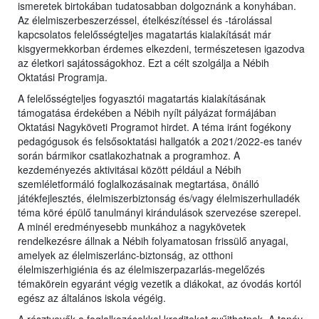
ismeretek birtokában tudatosabban dolgoznánk a konyhában.
Az élelmiszerbeszerzéssel, ételkészítéssel és -tárolással
kapcsolatos felelősségteljes magatartás kialakítását már
kisgyermekkorban érdemes elkezdeni, természetesen igazodva
az életkori sajátosságokhoz. Ezt a célt szolgálja a Nébih
Oktatási Programja.
A felelősségteljes fogyasztói magatartás kialakításának
támogatása érdekében a Nébih nyílt pályázat formájában
Oktatási Nagyköveti Programot hirdet. A téma iránt fogékony
pedagógusok és felsősoktatási hallgatók a 2021/2022-es tanév
során bármikor csatlakozhatnak a programhoz. A
kezdeményezés aktivitásai között például a Nébih
szemléletformáló foglalkozásainak megtartása, önálló
játékfejlesztés, élelmiszerbiztonság és/vagy élelmiszerhulladék
téma köré épülő tanulmányi kirándulások szervezése szerepel.
A minél eredményesebb munkához a nagykövetek
rendelkezésre állnak a Nébih folyamatosan frissülő anyagai,
amelyek az élelmiszerlánc-biztonság, az otthoni
élelmiszerhigiénia és az élelmiszerpazarlás-megelőzés
témakörein egyaránt végig vezetik a diákokat, az óvodás kortól
egész az általános iskola végéig.