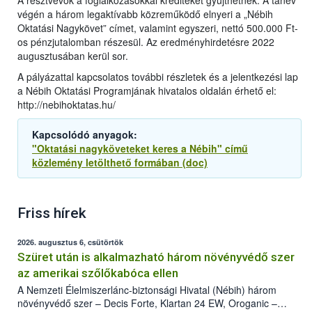
A résztvevők a foglalkozásokkal krediteket gyűjthetnek. A tanév
végén a három legaktívabb közreműködő elnyeri a „Nébih
Oktatási Nagykövet” címet, valamint egyszeri, nettó 500.000 Ft-
os pénzjutalomban részesül. Az eredményhirdetésre 2022
augusztusában kerül sor.
A pályázattal kapcsolatos további részletek és a jelentkezési lap
a Nébih Oktatási Programjának hivatalos oldalán érhető el:
http://nebihoktatas.hu/
Kapcsolódó anyagok:
"Oktatási nagyköveteket keres a Nébih" című
közlemény letölthető formában (doc)
Friss hírek
2026. augusztus 6, csütörtök
Szüret után is alkalmazható három növényvédő szer
az amerikai szőlőkabóca ellen
A Nemzeti Élelmiszerlánc-biztonsági Hivatal (Nébih) három
növényvédő szer – Decis Forte, Klartan 24 EW, Oroganic –