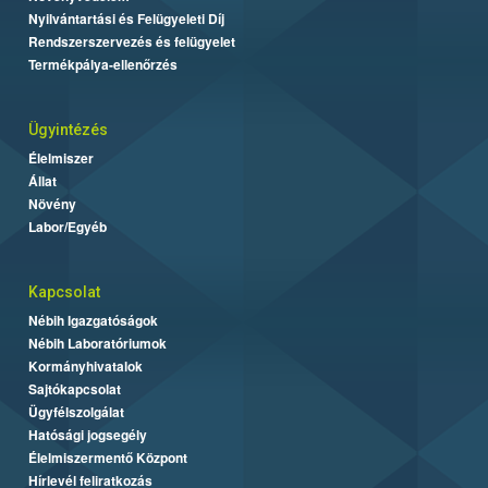
Nyilvántartási és Felügyeleti Díj
Rendszerszervezés és felügyelet
Termékpálya-ellenőrzés
Ügyintézés
Élelmiszer
Állat
Növény
Labor/Egyéb
Kapcsolat
Nébih Igazgatóságok
Nébih Laboratóriumok
Kormányhivatalok
Sajtókapcsolat
Ügyfélszolgálat
Hatósági jogsegély
Élelmiszermentő Központ
Hírlevél feliratkozás