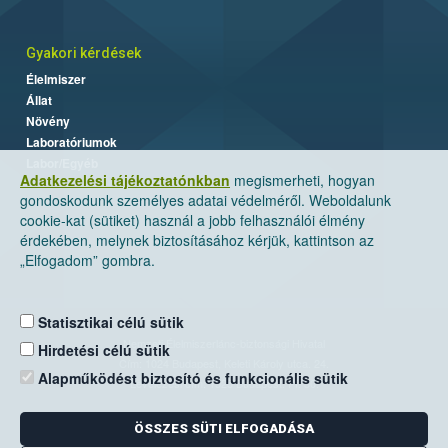
Gyakori kérdések
Élelmiszer
Állat
Növény
Laboratóriumok
Labor/Egyéb
Adatkezelési tájékoztatónkban
megismerheti, hogyan
gondoskodunk személyes adatai védelméről. Weboldalunk
cookie-kat (sütiket) használ a jobb felhasználói élmény
érdekében, melynek biztosításához kérjük, kattintson az
„Elfogadom” gombra.
Statisztikai célú sütik
Nemzeti Élelmiszerlánc-biztonsági Hivatal
Hirdetési célú sütik
Cím: 1024 Budapest, Keleti Károly utca. 24.
Alapműködést biztosító és funkcionális sütik
Levelezési cím: 1525 Budapest. Pf. 30.
ÖSSZES SÜTI ELFOGADÁSA
E-mail:
ugyfelszolgalat@nebih.gov.hu