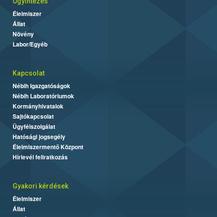
Ügyintézés
Élelmiszer
Állat
Növény
Labor/Egyéb
Kapcsolat
Nébih Igazgatóságok
Nébih Laboratóriumok
Kormányhivatalok
Sajtókapcsolat
Ügyfélszolgálat
Hatósági jogsegély
Élelmiszermentő Központ
Hírlevél feliratkozás
Gyakori kérdések
Élelmiszer
Állat