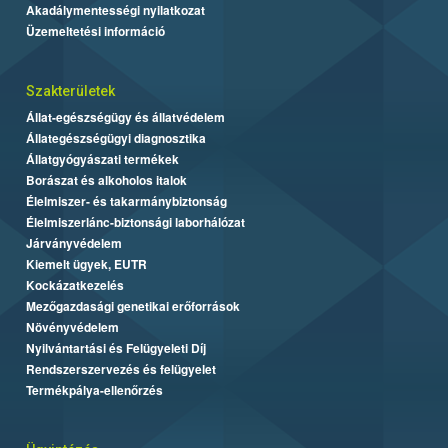
Akadálymentességi nyilatkozat
Üzemeltetési információ
Szakterületek
Állat-egészségügy és állatvédelem
Állategészségügyi diagnosztika
Állatgyógyászati termékek
Borászat és alkoholos italok
Élelmiszer- és takarmánybiztonság
Élelmiszerlánc-biztonsági laborhálózat
Járványvédelem
Kiemelt ügyek, EUTR
Kockázatkezelés
Mezőgazdasági genetikai erőforrások
Növényvédelem
Nyilvántartási és Felügyeleti Díj
Rendszerszervezés és felügyelet
Termékpálya-ellenőrzés