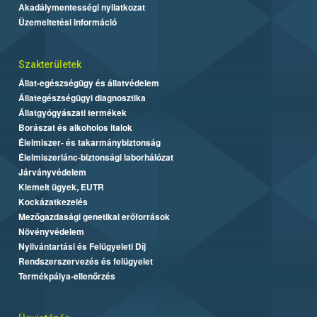
Akadálymentességi nyilatkozat
Üzemeltetési információ
Szakterületek
Állat-egészségügy és állatvédelem
Állategészségügyi diagnosztika
Állatgyógyászati termékek
Borászat és alkoholos italok
Élelmiszer- és takarmánybiztonság
Élelmiszerlánc-biztonsági laborhálózat
Járványvédelem
Kiemelt ügyek, EUTR
Kockázatkezelés
Mezőgazdasági genetikai erőforrások
Növényvédelem
Nyilvántartási és Felügyeleti Díj
Rendszerszervezés és felügyelet
Termékpálya-ellenőrzés