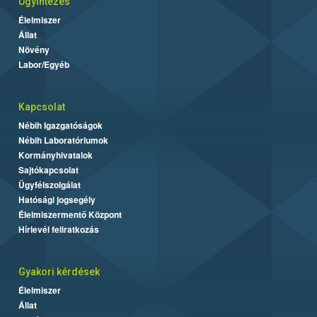
Ügyintézés
Élelmiszer
Állat
Növény
Labor/Egyéb
Kapcsolat
Nébih Igazgatóságok
Nébih Laboratóriumok
Kormányhivatalok
Sajtókapcsolat
Ügyfélszolgálat
Hatósági jogsegély
Élelmiszermentő Központ
Hírlevél feliratkozás
Gyakori kérdések
Élelmiszer
Állat