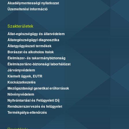
Akadálymentességi nyilatkozat
Üzemeltetési információ
Szakterületek
Állat-egészségügy és állatvédelem
Állategészségügyi diagnosztika
Állatgyógyászati termékek
Borászat és alkoholos italok
Élelmiszer- és takarmánybiztonság
Élelmiszerlánc-biztonsági laborhálózat
Járványvédelem
Kiemelt ügyek, EUTR
Kockázatkezelés
Mezőgazdasági genetikai erőforrások
Növényvédelem
Nyilvántartási és Felügyeleti Díj
Rendszerszervezés és felügyelet
Termékpálya-ellenőrzés