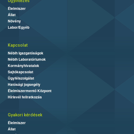
Ügyintézés
Élelmiszer
Állat
Növény
Labor/Egyéb
Kapcsolat
Nébih Igazgatóságok
Nébih Laboratóriumok
Kormányhivatalok
Sajtókapcsolat
Ügyfélszolgálat
Hatósági jogsegély
Élelmiszermentő Központ
Hírlevél feliratkozás
Gyakori kérdések
Élelmiszer
Állat