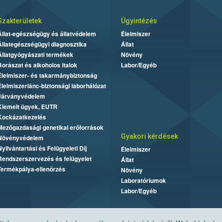
Szakterületek
Ügyintézés
Állat-egészségügy és állatvédelem
Élelmiszer
Állategészségügyi diagnosztika
Állat
Állatgyógyászati termékek
Növény
Borászat és alkoholos italok
Labor/Egyéb
Élelmiszer- és takarmánybiztonság
Élelmiszerlánc-biztonsági laborhálózat
Járványvédelem
Kiemelt ügyek, EUTR
Kockázatkezelés
Mezőgazdasági genetikai erőforrások
Gyakori kérdések
Növényvédelem
Nyilvántartási és Felügyeleti Díj
Élelmiszer
Rendszerszervezés és felügyelet
Állat
Termékpálya-ellenőrzés
Növény
Laboratóriumok
Labor/Egyéb