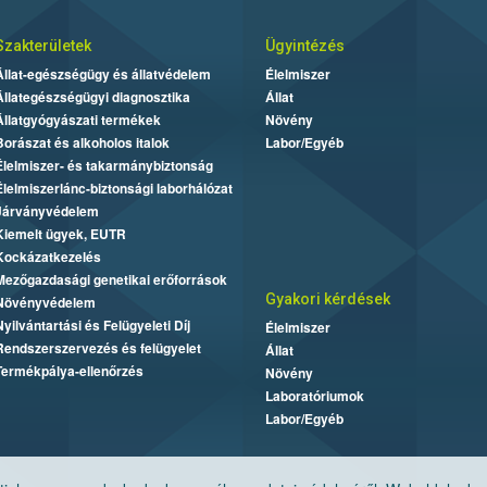
Szakterületek
Ügyintézés
Állat-egészségügy és állatvédelem
Élelmiszer
Állategészségügyi diagnosztika
Állat
Állatgyógyászati termékek
Növény
Borászat és alkoholos italok
Labor/Egyéb
Élelmiszer- és takarmánybiztonság
Élelmiszerlánc-biztonsági laborhálózat
Járványvédelem
Kiemelt ügyek, EUTR
Kockázatkezelés
Mezőgazdasági genetikai erőforrások
Gyakori kérdések
Növényvédelem
Nyilvántartási és Felügyeleti Díj
Élelmiszer
Rendszerszervezés és felügyelet
Állat
Termékpálya-ellenőrzés
Növény
Laboratóriumok
Labor/Egyéb