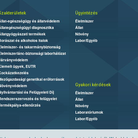
Szakterületek
Ügyintézés
Állat-egészségügy és állatvédelem
Élelmiszer
Állategészségügyi diagnosztika
Állat
Állatgyógyászati termékek
Növény
Borászat és alkoholos italok
Labor/Egyéb
Élelmiszer- és takarmánybiztonság
Élelmiszerlánc-biztonsági laborhálózat
Járványvédelem
Kiemelt ügyek, EUTR
Kockázatkezelés
Mezőgazdasági genetikai erőforrások
Gyakori kérdések
Növényvédelem
Nyilvántartási és Felügyeleti Díj
Élelmiszer
Rendszerszervezés és felügyelet
Állat
Termékpálya-ellenőrzés
Növény
Laboratóriumok
Labor/Egyéb