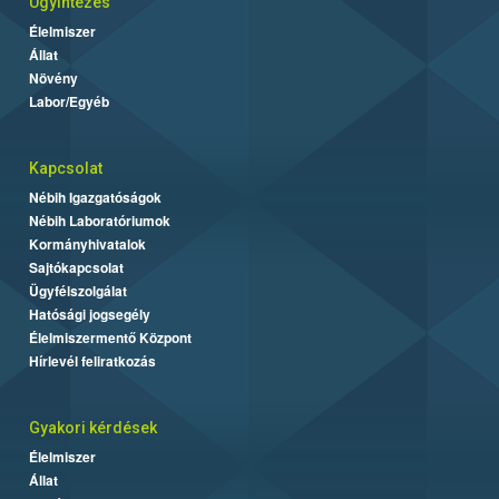
Ügyintézés
Élelmiszer
Állat
Növény
Labor/Egyéb
Kapcsolat
Nébih Igazgatóságok
Nébih Laboratóriumok
Kormányhivatalok
Sajtókapcsolat
Ügyfélszolgálat
Hatósági jogsegély
Élelmiszermentő Központ
Hírlevél feliratkozás
Gyakori kérdések
Élelmiszer
Állat