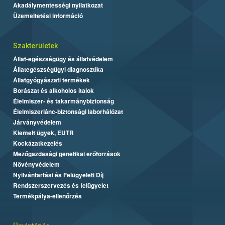
Akadálymentességi nyilatkozat
Üzemeltetési információ
Szakterületek
Állat-egészségügy és állatvédelem
Állategészségügyi diagnosztika
Állatgyógyászati termékek
Borászat és alkoholos italok
Élelmiszer- és takarmánybiztonság
Élelmiszerlánc-biztonsági laborhálózat
Járványvédelem
Kiemelt ügyek, EUTR
Kockázatkezelés
Mezőgazdasági genetikai erőforrások
Növényvédelem
Nyilvántartási és Felügyeleti Díj
Rendszerszervezés és felügyelet
Termékpálya-ellenőrzés