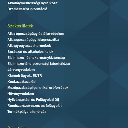
Akadálymentességi nyilatkozat
Üzemeltetési információ
Szakterületek
Állat-egészségügy és állatvédelem
Állategészségügyi diagnosztika
Állatgyógyászati termékek
Borászat és alkoholos italok
Élelmiszer- és takarmánybiztonság
Élelmiszerlánc-biztonsági laborhálózat
Járványvédelem
Kiemelt ügyek, EUTR
Kockázatkezelés
Mezőgazdasági genetikai erőforrások
Növényvédelem
Nyilvántartási és Felügyeleti Díj
Rendszerszervezés és felügyelet
Termékpálya-ellenőrzés