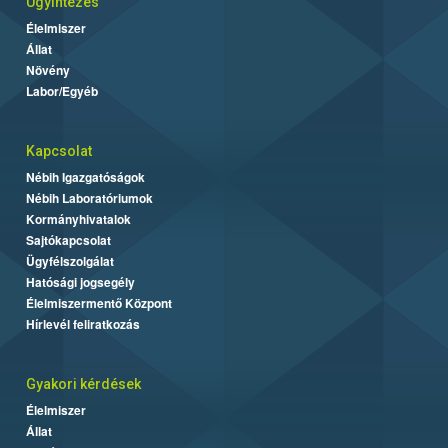
Ügyintézés
Élelmiszer
Állat
Növény
Labor/Egyéb
Kapcsolat
Nébih Igazgatóságok
Nébih Laboratóriumok
Kormányhivatalok
Sajtókapcsolat
Ügyfélszolgálat
Hatósági jogsegély
Élelmiszermentő Központ
Hírlevél feliratkozás
Gyakori kérdések
Élelmiszer
Állat