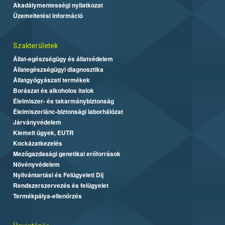
Akadálymentességi nyilatkozat
Üzemeltetési információ
Szakterületek
Állat-egészségügy és állatvédelem
Állategészségügyi diagnosztika
Állatgyógyászati termékek
Borászat és alkoholos italok
Élelmiszer- és takarmánybiztonság
Élelmiszerlánc-biztonsági laborhálózat
Járványvédelem
Kiemelt ügyek, EUTR
Kockázatkezelés
Mezőgazdasági genetikai erőforrások
Növényvédelem
Nyilvántartási és Felügyeleti Díj
Rendszerszervezés és felügyelet
Termékpálya-ellenőrzés