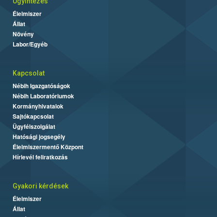
Ügyintézés
Élelmiszer
Állat
Növény
Labor/Egyéb
Kapcsolat
Nébih Igazgatóságok
Nébih Laboratóriumok
Kormányhivatalok
Sajtókapcsolat
Ügyfélszolgálat
Hatósági jogsegély
Élelmiszermentő Központ
Hírlevél feliratkozás
Gyakori kérdések
Élelmiszer
Állat