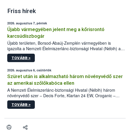
Friss hírek
2026. augusztus 7, péntek
Újabb vármegyében jelent meg a kőrisrontó
karcsúdíszbogár
Újabb területen, Borsod-Abaúj-Zemplén vármegyében is
igazolta a Nemzeti Élelmiszerlánc-biztonsági Hivatal (Nébih) a
kőrisrontó karcsúdíszbogár (Agrilus planipennis) jelenlétét. A
TOVÁBB >
kártevőt nem csak színcsapdában találták meg, de már fertőzött
fában is azonosították. A növényvédelmi szakemberek folytatják
az intenzív felderítést, emellett az intézkedéseket a szlovák
2026. augusztus 6, csütörtök
hatósággal is összehangolják a terjedés megállítása érdekében.
Szüret után is alkalmazható három növényvédő szer
az amerikai szőlőkabóca ellen
A Nemzeti Élelmiszerlánc-biztonsági Hivatal (Nébih) három
növényvédő szer – Decis Forte, Klartan 24 EW, Oroganic –
engedélyokiratát módosította, így azok a szüretet követően,
TOVÁBB >
egészen a vesszőérettség (BBCH 91) stádiumáig
felhasználhatóak a szőlőben. A kiterjesztések célja, hogy a korai
érésű szőlőkben is legyen lehetőség a károsító elleni további
védekezésre. Az Oroganic készítmény kis kiszerelésben kiskerti
felhasználók számára is elérhető és ökológiai termesztésben is