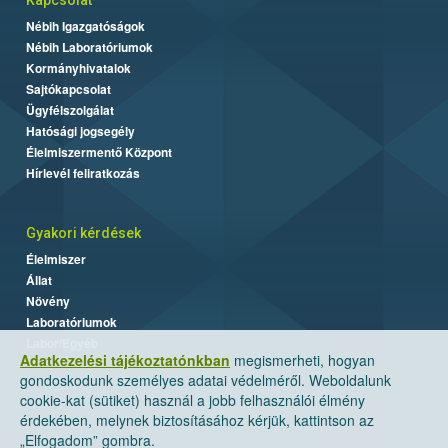
Nébih Igazgatóságok
Nébih Laboratóriumok
Kormányhivatalok
Sajtókapcsolat
Ügyfélszolgálat
Hatósági jogsegély
Élelmiszermentő Központ
Hírlevél feliratkozás
Gyakori kérdések
Élelmiszer
Állat
Növény
Laboratóriumok
Labor/Egyéb
Adatkezelési tájékoztatónkban
megismerheti, hogyan
gondoskodunk személyes adatai védelméről. Weboldalunk
cookie-kat (sütiket) használ a jobb felhasználói élmény
érdekében, melynek biztosításához kérjük, kattintson az
„Elfogadom” gombra.