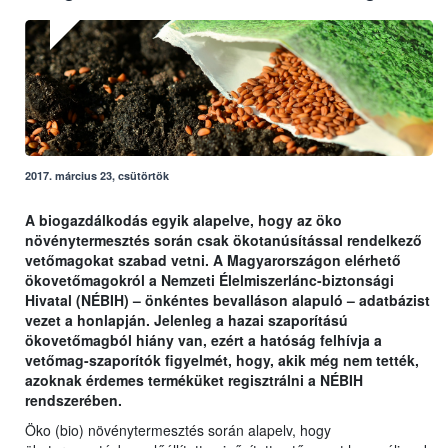
2017. március 23, csütörtök
A biogazdálkodás egyik alapelve, hogy az öko
növénytermesztés során csak ökotanúsítással rendelkező
vetőmagokat szabad vetni. A Magyarországon elérhető
ökovetőmagokról a Nemzeti Élelmiszerlánc-biztonsági
Hivatal (NÉBIH) – önkéntes bevalláson alapuló – adatbázist
vezet a honlapján. Jelenleg a hazai szaporítású
ökovetőmagból hiány van, ezért a hatóság felhívja a
vetőmag-szaporítók figyelmét, hogy, akik még nem tették,
azoknak érdemes terméküket regisztrálni a NÉBIH
rendszerében.
Öko (bio) növénytermesztés során alapelv, hogy