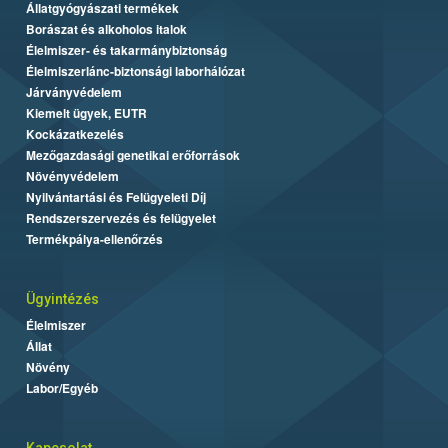
Állatgyógyászati termékek
Borászat és alkoholos italok
Élelmiszer- és takarmánybiztonság
Élelmiszerlánc-biztonsági laborhálózat
Járványvédelem
Kiemelt ügyek, EUTR
Kockázatkezelés
Mezőgazdasági genetikai erőforrások
Növényvédelem
Nyilvántartási és Felügyeleti Díj
Rendszerszervezés és felügyelet
Termékpálya-ellenőrzés
Ügyintézés
Élelmiszer
Állat
Növény
Labor/Egyéb
Kapcsolat