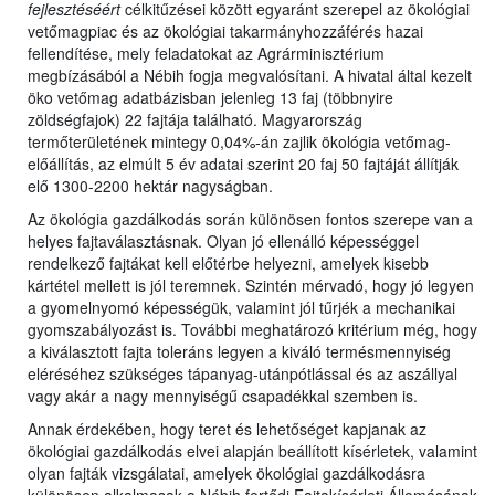
fejlesztéséért
célkitűzései között egyaránt szerepel az ökológiai
vetőmagpiac és az ökológiai takarmányhozzáférés hazai
fellendítése, mely feladatokat az Agrárminisztérium
megbízásából a Nébih fogja megvalósítani. A hivatal által kezelt
öko vetőmag adatbázisban jelenleg 13 faj (többnyire
zöldségfajok) 22 fajtája található. Magyarország
termőterületének mintegy 0,04%-án zajlik ökológia vetőmag-
előállítás, az elmúlt 5 év adatai szerint 20 faj 50 fajtáját állítják
elő 1300-2200 hektár nagyságban.
Az ökológia gazdálkodás során különösen fontos szerepe van a
helyes fajtaválasztásnak. Olyan jó ellenálló képességgel
rendelkező fajtákat kell előtérbe helyezni, amelyek kisebb
kártétel mellett is jól teremnek. Szintén mérvadó, hogy jó legyen
a gyomelnyomó képességük, valamint jól tűrjék a mechanikai
gyomszabályozást is. További meghatározó kritérium még, hogy
a kiválasztott fajta toleráns legyen a kiváló termésmennyiség
eléréséhez szükséges tápanyag-utánpótlással és az aszállyal
vagy akár a nagy mennyiségű csapadékkal szemben is.
Annak érdekében, hogy teret és lehetőséget kapjanak az
ökológiai gazdálkodás elvei alapján beállított kísérletek, valamint
olyan fajták vizsgálatai, amelyek ökológiai gazdálkodásra