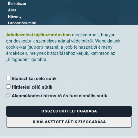
Élelmiszer
Állat
Növény
Laboratóriumok
Labor/Egyéb
Adatkezelési tájékoztatónkban
megismerheti, hogyan
gondoskodunk személyes adatai védelméről. Weboldalunk
cookie-kat (sütiket) használ a jobb felhasználói élmény
érdekében, melynek biztosításához kérjük, kattintson az
„Elfogadom” gombra.
Statisztikai célú sütik
Nemzeti Élelmiszerlánc-biztonsági Hivatal
Hirdetési célú sütik
Cím: 1024 Budapest, Keleti Károly utca. 24.
Alapműködést biztosító és funkcionális sütik
Levelezési cím: 1525 Budapest. Pf. 30.
ÖSSZES SÜTI ELFOGADÁSA
E-mail:
ugyfelszolgalat@nebih.gov.hu
Zöld szám: 06-80/263-244
KIVÁLASZTOTT SÜTIK ELFOGADÁSA
Telefon: 06-1/ 336-9000
Fax: 06-1/336-9479