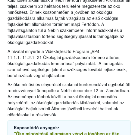
különösen alkalmasak a Nébih fertődi Fajtakísérleti Állomásának
teljes, csaknem 20 hektáros területére megszerezte az öko
minősítést. Ennek köszönhetően a jövőben az ökológiai
gazdálkodásra alkalmas fajták vizsgálata az első ökológiai
fajtakísérleti állomáson történhet majd Fertődön. A
fajtavizsgálaton túl a Nébih szakemberei információkkal és a
fajtaválasztásban történő segítségnyújtással is támogatják az
ökológiai gazdálkodókat.
A hivatal elnyerte a Vidékfejlesztő Program „VP4-
11.1.1.-11.2.1.-21 Ökológiai gazdálkodásra történő áttérés,
ökológiai gazdálkodás fenntartása” pályázatát. A támogatás
számottevő segítséget jelent a szükséges további fejlesztések,
beruházások végrehajtásában.
Az öko minősítés elnyerését szakmai konferenciával egybekötött
rendezvénnyel ünnepelte a Nébih december 12-én Zamárdiban.
Az eseményen többek között a hazai ökológiai nemesítés
helyzetéről, az ökológiai gazdálkodás kilátásairól, valamint az
ökológiai Fajtakísérleti Állomás jövőbeli terveiről hallhattak
előadásokat a résztvevők.
Kapcsolódó anyagok:
"Öko minősítésű állomáson végzi a jövőben az öko