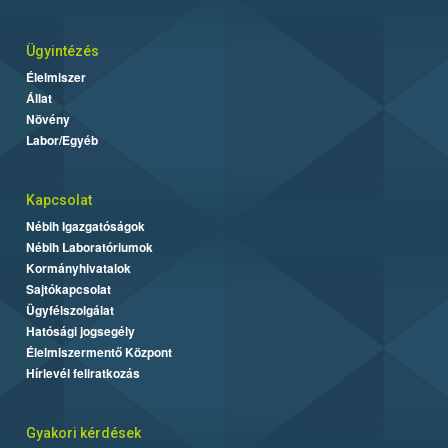
Ügyintézés
Élelmiszer
Állat
Növény
Labor/Egyéb
Kapcsolat
Nébih Igazgatóságok
Nébih Laboratóriumok
Kormányhivatalok
Sajtókapcsolat
Ügyfélszolgálat
Hatósági jogsegély
Élelmiszermentő Központ
Hírlevél feliratkozás
Gyakori kérdések