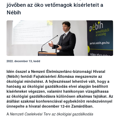
jövőben az öko vetőmagok kísérleteit a
Nébih
2022. december 13, kedd
Idén ősszel a Nemzeti Élelmiszerlánc-biztonsági Hivatal
(Nébih) fertődi Fajtakísérleti Állomása megszerezte az
ökológiai minősítést. A fejlesztéssel lehetővé vált, hogy a
hatóság az ökológiai gazdálkodás elvei alapján beállított
kísérleteket végezzen, valamint hatékonyan vizsgálhassa
az ökológiai gazdálkodásra különösen alkalmas fajtákat. Az
átállást szakmai konferenciával egybekötött rendezvénnyel
ünnepelte a hivatal december 12-én Zamárdiban.
A
Nemzeti Cselekvési Terv az ökológiai gazdálkodás