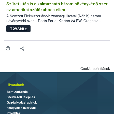
hatósággal is összehangolják a terjedés megállítása érdekében.
Szüret után is alkalmazható három növényvédő szer
az amerikai szőlőkabóca ellen
A Nemzeti Élelmiszerlánc-biztonsági Hivatal (Nébih) három
növényvédő szer – Decis Forte, Klartan 24 EW, Oroganic –
engedélyokiratát módosította, így azok a szüretet követően,
TOVÁBB >
egészen a vesszőérettség (BBCH 91) stádiumáig
felhasználhatóak a szőlőben. A kiterjesztések célja, hogy a korai
érésű szőlőkben is legyen lehetőség a károsító elleni további
védekezésre. Az Oroganic készítmény kis kiszerelésben kiskerti
felhasználók számára is elérhető és ökológiai termesztésben is
engedélyezett.
Cookie beállítások
Hivatalunk
Bemutatkozás
Szervezeti felépítés
Gazdálkodási adatok
Felügyeleti szervünk
Projektek