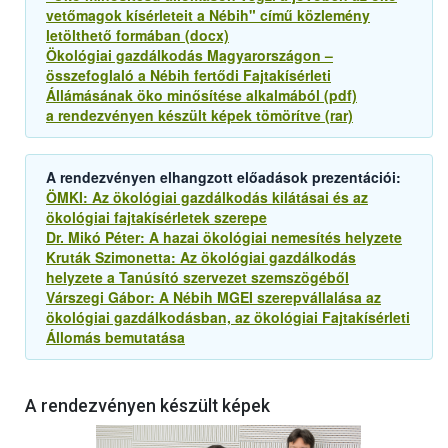
vetőmagok kísérleteit a Nébih" című közlemény
letölthető formában (docx)
Ökológiai gazdálkodás Magyarországon –
összefoglaló a Nébih fertődi Fajtakísérleti
Állámásának öko minősítése alkalmából (pdf)
a rendezvényen készült képek tömörítve (rar)
A rendezvényen elhangzott előadások prezentációi:
ÖMKI: Az ökológiai gazdálkodás kilátásai és az
ökológiai fajtakísérletek szerepe
Dr. Mikó Péter: A hazai ökológiai nemesítés helyzete
Kruták Szimonetta: Az ökológiai gazdálkodás
helyzete a Tanúsító szervezet szemszögéből
Várszegi Gábor: A Nébih MGEI szerepvállalása az
ökológiai gazdálkodásban, az ökológiai Fajtakísérleti
Állomás bemutatása
A rendezvényen készült képek