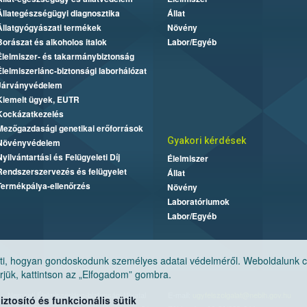
Állategészségügyi diagnosztika
Állat
Állatgyógyászati termékek
Növény
Borászat és alkoholos italok
Labor/Egyéb
Élelmiszer- és takarmánybiztonság
Élelmiszerlánc-biztonsági laborhálózat
Járványvédelem
Kiemelt ügyek, EUTR
Kockázatkezelés
Mezőgazdasági genetikai erőforrások
Gyakori kérdések
Növényvédelem
Nyilvántartási és Felügyeleti Díj
Élelmiszer
Rendszerszervezés és felügyelet
Állat
Termékpálya-ellenőrzés
Növény
Laboratóriumok
Labor/Egyéb
, hogyan gondoskodunk személyes adatai védelméről. Weboldalunk cook
jük, kattintson az „Elfogadom” gombra.
Nemzeti Élelmiszerlánc-biztonsági Hivatal
E-mail:
ugyfelszolgalat@nebih.gov.hu
tosító és funkcionális sütik