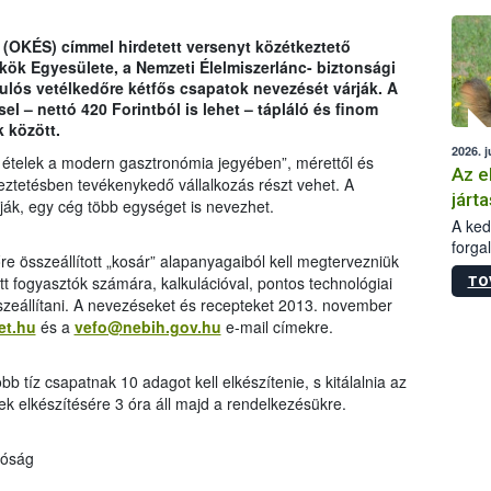
épüle
(OKÉS) címmel hirdetett versenyt közétkeztető
k Egyesülete, a Nemzeti Élelmiszerlánc- biztonsági
ulós vetélkedőre kétfős csapatok nevezését várják. A
el – nettó 420 Forintból is lehet – tápláló és finom
 között.
2026. j
ételek a modern gasztronómia jegyében”, mérettől és
Az e
eztetésben tevékenykedő vállalkozás részt vehet. A
járta
ják, egy cég több egységet is nevezhet.
A kedv
forga
e összeállított „kosár” alapanyagaiból kell megtervezniük
Korm.
 fogyasztók számára, kalkulációval, pontos technológiai
TO
sérül
 összeállítani. A nevezéseket és recepteket 2013. november
felme
et.hu
és a
vefo@nebih.gov.hu
e-mail címekre.
veszé
Ezen 
vonni
 tíz csapatnak 10 adagot kell elkészítenie, s kitálalnia az
jártas
lek elkészítésére 3 óra áll majd a rendelkezésükre.
tóság