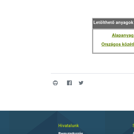
Letölthető anyagok
Alapanyag
Országos közétk
Hivatalunk
Bemutatkozás