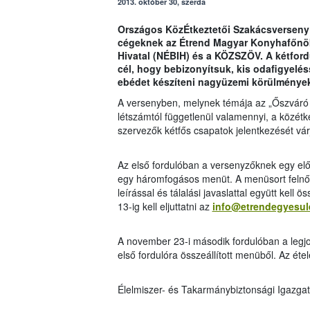
2013. október 30, szerda
Országos KözÉtkeztetői Szakácsverseny 
cégeknek az Étrend Magyar Konyhafőnökö
Hivatal (NÉBIH) és a KÖZSZÖV. A kétford
cél, hogy bebizonyítsuk, kis odafigyeléss
ebédet készíteni nagyüzemi körülmények
A versenyben, melynek témája az „Őszváró 
létszámtól függetlenül valamennyi, a közétk
szervezők kétfős csapatok jelentkezését vár
Az első fordulóban a versenyzőknek egy előr
egy háromfogásos menüt. A menüsort felnőtt
leírással és tálalási javaslattal együtt kell
13-ig kell eljuttatni az
info@etrendegyesul
A november 23-i második fordulóban a legjobb
első fordulóra összeállított menüből. Az éte
Élelmiszer- és Takarmánybiztonsági Igazga