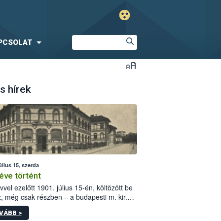
PCSOLAT
s hírek
úlius 15, szerda
éve történt
vvel ezelőtt 1901. július 15-én, költözött be
z, még csak részben – a budapesti m. kir.
i vetőmagvizsgáló állomás a Kis Rókus utca
VÁBB >
ám alatti, Czigler Győző által tervezett új