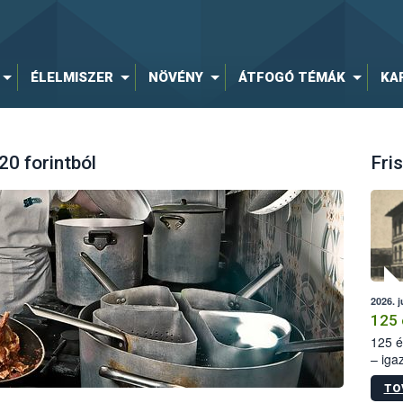
ÉLELMISZER
NÖVÉNY
ÁTFOGÓ TÉMÁK
KA
20 forintból
Fris
2026. j
125 
125 é
– iga
állam
TO
15. sz