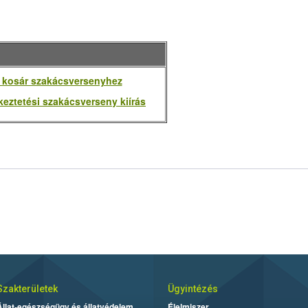
 kosár szakácsversenyhez
eztetési szakácsverseny kiírás
Szakterületek
Ügyintézés
Állat-egészségügy és állatvédelem
Élelmiszer