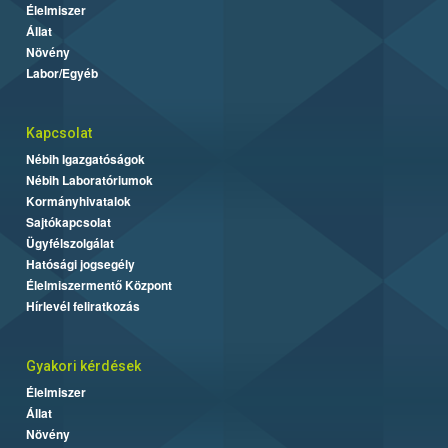
Élelmiszer
Állat
Növény
Labor/Egyéb
Kapcsolat
Nébih Igazgatóságok
Nébih Laboratóriumok
Kormányhivatalok
Sajtókapcsolat
Ügyfélszolgálat
Hatósági jogsegély
Élelmiszermentő Központ
Hírlevél feliratkozás
Gyakori kérdések
Élelmiszer
Állat
Növény