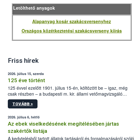
Letölthető anyagok
Alapanyag kosár szakácsversenyhez
Országos közétkeztetési szakácsverseny kiírás
Friss hírek
2026. július 15, szerda
125 éve történt
125 évvel ezelőtt 1901. július 15-én, költözött be – igaz, még
csak részben – a budapesti m. kir. állami vetőmagvizsgáló
állomás a Kis Rókus utca 15. szám alatti, Czigler Győző által
TOVÁBB >
tervezett új épületébe.
2026. július 6, hétfő
Az ebek viselkedésének megítélésében jártas
szakértők listája
A kedvtelésből tartott állatok tartásáról és forgalmazásáról szóló