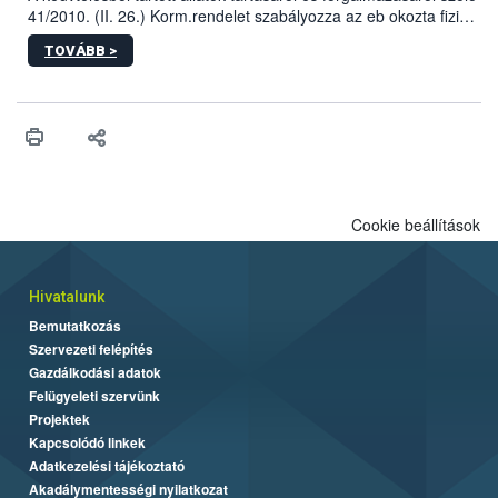
41/2010. (II. 26.) Korm.rendelet szabályozza az eb okozta fizikai
sérülés, illetve ennek veszélye keletkezésekor felmerülő
TOVÁBB >
hatósági feladatokat, valamint a veszélyes eb tartását és annak
engedélyezését. Ezen eljárások során szükség esetén be kell
vonni az ebek viselkedésének megítélésében jártas szakértőt.
Cookie beállítások
Hivatalunk
Bemutatkozás
Szervezeti felépítés
Gazdálkodási adatok
Felügyeleti szervünk
Projektek
Kapcsolódó linkek
Adatkezelési tájékoztató
Akadálymentességi nyilatkozat