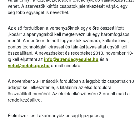
vehet. A szervezők kétfős csapatok jelentkezését várják, egy
cég több egységet is nevezhet.
Az első fordulóban a versenyzőknek egy előre összeállított
„kosár” alapanyagaiból kell megtervezniük egy háromfogásos
menüt. A menüsort felnőtt fogyasztók számára, kalkulációval,
pontos technológiai leírással és tálalási javaslattal együtt kell
összeállítani. A nevezéseket és recepteket 2013. november 13-
ig kell eljuttatni az
info@etrendegyesulet.hu
és a
vefo@nebih.gov.hu
e-mail címekre.
A november 23-i második fordulóban a legjobb tíz csapatnak 10
adagot kell elkészítenie, s kitálalnia az első fordulóra
összeállított menüből. Az ételek elkészítésére 3 óra áll majd a
rendelkezésükre.
Élelmiszer- és Takarmánybiztonsági Igazgatóság