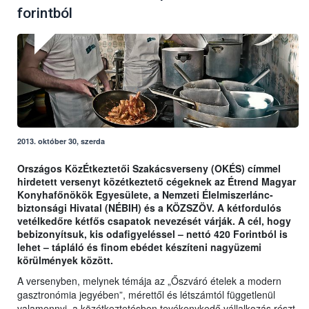
forintból
2013. október 30, szerda
Országos KözÉtkeztetői Szakácsverseny (OKÉS) címmel
hirdetett versenyt közétkeztető cégeknek az Étrend Magyar
Konyhafőnökök Egyesülete, a Nemzeti Élelmiszerlánc-
biztonsági Hivatal (NÉBIH) és a KÖZSZÖV. A kétfordulós
vetélkedőre kétfős csapatok nevezését várják. A cél, hogy
bebizonyítsuk, kis odafigyeléssel – nettó 420 Forintból is
lehet – tápláló és finom ebédet készíteni nagyüzemi
körülmények között.
A versenyben, melynek témája az „Őszváró ételek a modern
gasztronómia jegyében”, mérettől és létszámtól függetlenül
valamennyi, a közétkeztetésben tevékenykedő vállalkozás részt