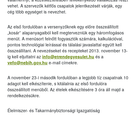
vehet. A szervezők kétfős csapatok jelentkezését várják, egy
cég több egységet is nevezhet.
Az első fordulóban a versenyzőknek egy előre összeállított
„kosár” alapanyagaiból kell megtervezniük egy háromfogásos
menüt. A menüsort felnőtt fogyasztók számára, kalkulációval,
pontos technológiai leírással és tálalási javaslattal együtt kell
összeállítani. A nevezéseket és recepteket 2013. november 13-
ig kell eljuttatni az
info@etrendegyesulet.hu
és a
vefo@nebih.gov.hu
e-mail címekre.
A november 23-i második fordulóban a legjobb tíz csapatnak 10
adagot kell elkészítenie, s kitálalnia az első fordulóra
összeállított menüből. Az ételek elkészítésére 3 óra áll majd a
rendelkezésükre.
Élelmiszer- és Takarmánybiztonsági Igazgatóság