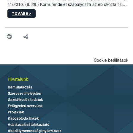
41/2010. (II. 26.) Korm.rendelet szabályozza az eb okozta fizikai
sérülés, illetve ennek veszélye keletkezésekor felmerülő
TOVÁBB >
hatósági feladatokat, valamint a veszélyes eb tartását és annak
engedélyezését. Ezen eljárások során szükség esetén be kell
vonni az ebek viselkedésének megítélésében jártas szakértőt.
Cookie beállítások
Hivatalunk
Bemutatkozás
Szervezeti felépítés
Gazdálkodási adatok
Felügyeleti szervünk
Projektek
Kapcsolódó linkek
Adatkezelési tájékoztató
Akadálymentességi nyilatkozat