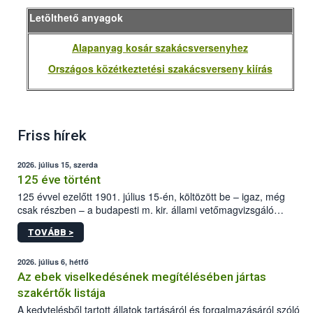
Letölthető anyagok
Alapanyag kosár szakácsversenyhez
Országos közétkeztetési szakácsverseny kiírás
Friss hírek
2026. július 15, szerda
125 éve történt
125 évvel ezelőtt 1901. július 15-én, költözött be – igaz, még
csak részben – a budapesti m. kir. állami vetőmagvizsgáló
állomás a Kis Rókus utca 15. szám alatti, Czigler Győző által
TOVÁBB >
tervezett új épületébe.
2026. július 6, hétfő
Az ebek viselkedésének megítélésében jártas
szakértők listája
A kedvtelésből tartott állatok tartásáról és forgalmazásáról szóló