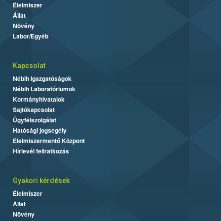
Élelmiszer
Állat
Növény
Labor/Egyéb
Kapcsolat
Nébih Igazgatóságok
Nébih Laboratóriumok
Kormányhivatalok
Sajtókapcsolat
Ügyfélszolgálat
Hatósági jogsegély
Élelmiszermentő Központ
Hírlevél feliratkozás
Gyakori kérdések
Élelmiszer
Állat
Növény