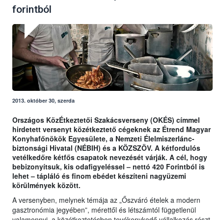
forintból
2013. október 30, szerda
Országos KözÉtkeztetői Szakácsverseny (OKÉS) címmel
hirdetett versenyt közétkeztető cégeknek az Étrend Magyar
Konyhafőnökök Egyesülete, a Nemzeti Élelmiszerlánc-
biztonsági Hivatal (NÉBIH) és a KÖZSZÖV. A kétfordulós
vetélkedőre kétfős csapatok nevezését várják. A cél, hogy
bebizonyítsuk, kis odafigyeléssel – nettó 420 Forintból is
lehet – tápláló és finom ebédet készíteni nagyüzemi
körülmények között.
A versenyben, melynek témája az „Őszváró ételek a modern
gasztronómia jegyében”, mérettől és létszámtól függetlenül
valamennyi, a közétkeztetésben tevékenykedő vállalkozás részt