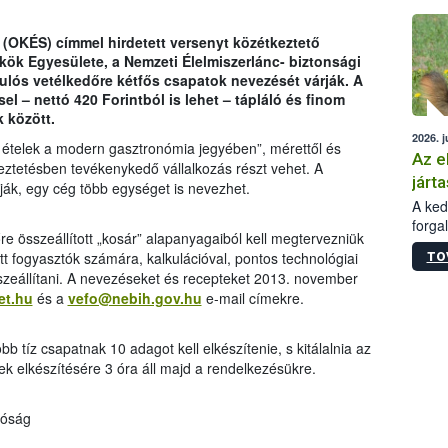
épüle
(OKÉS) címmel hirdetett versenyt közétkeztető
k Egyesülete, a Nemzeti Élelmiszerlánc- biztonsági
ulós vetélkedőre kétfős csapatok nevezését várják. A
el – nettó 420 Forintból is lehet – tápláló és finom
 között.
2026. j
ételek a modern gasztronómia jegyében”, mérettől és
Az e
eztetésben tevékenykedő vállalkozás részt vehet. A
járta
ják, egy cég több egységet is nevezhet.
A kedv
forga
e összeállított „kosár” alapanyagaiból kell megtervezniük
Korm.
 fogyasztók számára, kalkulációval, pontos technológiai
TO
sérül
 összeállítani. A nevezéseket és recepteket 2013. november
felme
et.hu
és a
vefo@nebih.gov.hu
e-mail címekre.
veszé
Ezen 
vonni
 tíz csapatnak 10 adagot kell elkészítenie, s kitálalnia az
jártas
lek elkészítésére 3 óra áll majd a rendelkezésükre.
tóság