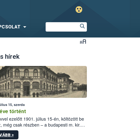
PCSOLAT
s hírek
úlius 15, szerda
éve történt
vvel ezelőtt 1901. július 15-én, költözött be
z, még csak részben – a budapesti m. kir.
i vetőmagvizsgáló állomás a Kis Rókus utca
VÁBB >
ám alatti, Czigler Győző által tervezett új