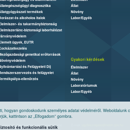
Állategészségügyi diagnosztika
Állat
Állatgyógyászati termékek
Növény
Borászat és alkoholos italok
Labor/Egyéb
Élelmiszer- és takarmánybiztonság
Élelmiszerlánc-biztonsági laborhálózat
Járványvédelem
Kiemelt ügyek, EUTR
Kockázatkezelés
Mezőgazdasági genetikai erőforrások
Gyakori kérdések
Növényvédelem
Nyilvántartási és Felügyeleti Díj
Élelmiszer
Rendszerszervezés és felügyelet
Állat
Termékpálya-ellenőrzés
Növény
Laboratóriumok
Labor/Egyéb
, hogyan gondoskodunk személyes adatai védelméről. Weboldalunk cook
jük, kattintson az „Elfogadom” gombra.
Nemzeti Élelmiszerlánc-biztonsági Hivatal
E-mail:
ugyfelszolgalat@nebih.gov.hu
tosító és funkcionális sütik