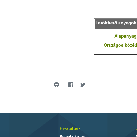
Letölthető anyagok
Alapanyag
Országos közétk
Hivatalunk
Bemutatkozás