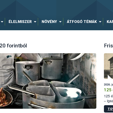
ÉLELMISZER
NÖVÉNY
ÁTFOGÓ TÉMÁK
KA
20 forintból
Fris
2026. j
125 
125 é
– iga
állam
TO
15. sz