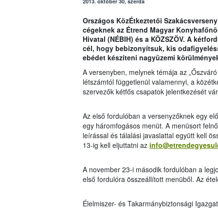
2013. október 30, szerda
Országos KözÉtkeztetői Szakácsverseny 
cégeknek az Étrend Magyar Konyhafőnökö
Hivatal (NÉBIH) és a KÖZSZÖV. A kétford
cél, hogy bebizonyítsuk, kis odafigyeléss
ebédet készíteni nagyüzemi körülmények
A versenyben, melynek témája az „Őszváró 
létszámtól függetlenül valamennyi, a közétk
szervezők kétfős csapatok jelentkezését vár
Az első fordulóban a versenyzőknek egy előr
egy háromfogásos menüt. A menüsort felnőtt
leírással és tálalási javaslattal együtt kell
13-ig kell eljuttatni az
info@etrendegyesul
A november 23-i második fordulóban a legjobb
első fordulóra összeállított menüből. Az éte
Élelmiszer- és Takarmánybiztonsági Igazga