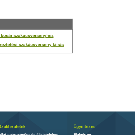
 kosár szakácsversenyhez
eztetési szakácsverseny kiírás
Szakterületek
Ügyintézés
Állat-egészségügy és állatvédelem
Élelmiszer