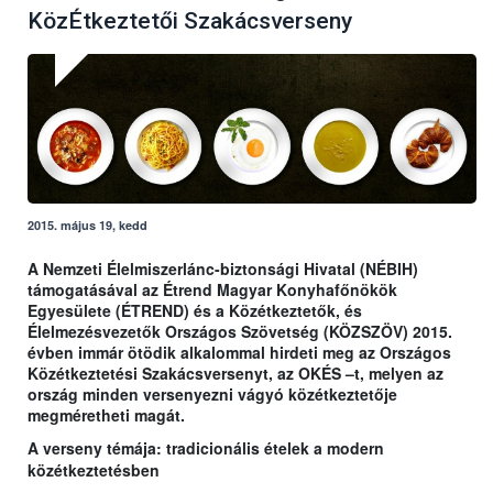
KözÉtkeztetői Szakácsverseny
2015. május 19, kedd
A Nemzeti Élelmiszerlánc-biztonsági Hivatal (NÉBIH)
támogatásával az Étrend Magyar Konyhafőnökök
Egyesülete (ÉTREND) és a Közétkeztetők, és
Élelmezésvezetők Országos Szövetség (KÖZSZÖV) 2015.
évben immár ötödik alkalommal hirdeti meg az Országos
Közétkeztetési Szakácsversenyt, az OKÉS –t, melyen az
ország minden versenyezni vágyó közétkeztetője
megméretheti magát.
A verseny témája: tradicionális ételek a modern
közétkeztetésben