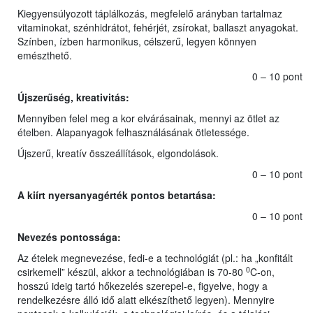
Kiegyensúlyozott táplálkozás, megfelelő arányban tartalmaz
vitaminokat, szénhidrátot, fehérjét, zsírokat, ballaszt anyagokat.
Színben, ízben harmonikus, célszerű, legyen könnyen
emészthető.
0 – 10 pont
Újszerűség, kreativitás:
Mennyiben felel meg a kor elvárásainak, mennyi az ötlet az
ételben. Alapanyagok felhasználásának ötletessége.
Újszerű, kreatív összeállítások, elgondolások.
0 – 10 pont
A kiírt nyersanyagérték pontos betartása
:
0 – 10 pont
Nevezés pontossága:
Az ételek megnevezése, fedi-e a technológiát (pl.: ha „konfitált
0
csirkemell” készül, akkor a technológiában is 70-80
C-on,
hosszú ideig tartó hőkezelés szerepel-e, figyelve, hogy a
rendelkezésre álló idő alatt elkészíthető legyen). Mennyire