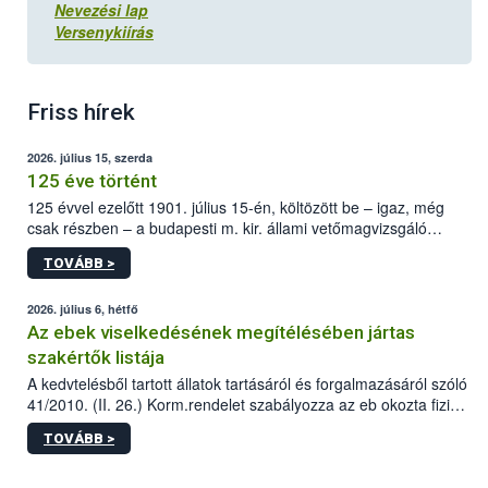
Nevezési lap
Versenykiírás
Friss hírek
2026. július 15, szerda
125 éve történt
125 évvel ezelőtt 1901. július 15-én, költözött be – igaz, még
csak részben – a budapesti m. kir. állami vetőmagvizsgáló
állomás a Kis Rókus utca 15. szám alatti, Czigler Győző által
TOVÁBB >
tervezett új épületébe.
2026. július 6, hétfő
Az ebek viselkedésének megítélésében jártas
szakértők listája
A kedvtelésből tartott állatok tartásáról és forgalmazásáról szóló
41/2010. (II. 26.) Korm.rendelet szabályozza az eb okozta fizikai
sérülés, illetve ennek veszélye keletkezésekor felmerülő
TOVÁBB >
hatósági feladatokat, valamint a veszélyes eb tartását és annak
engedélyezését. Ezen eljárások során szükség esetén be kell
vonni az ebek viselkedésének megítélésében jártas szakértőt.