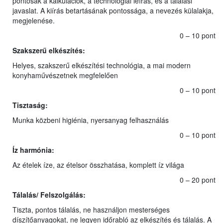
pontosak a kalkulációk, a technológiai leírás, és a tálalási
javaslat. A kiírás betartásának pontossága, a nevezés külalakja,
megjelenése.
0 – 10 pont
Szakszerű elkészítés:
Helyes, szakszerű elkészítési technológia, a mai modern
konyhaművészetnek megfelelően
0 – 10 pont
Tisztaság:
Munka közbeni higiénia, nyersanyag felhasználás
0 – 10 pont
Íz harmónia:
Az ételek íze, az ételsor összhatása, komplett íz világa
0 – 20 pont
Tálalás/ Felszolgálás:
Tiszta, pontos tálalás, ne használjon mesterséges
díszítőanyagokat, ne legyen időrabló az elkészítés és tálalás. A