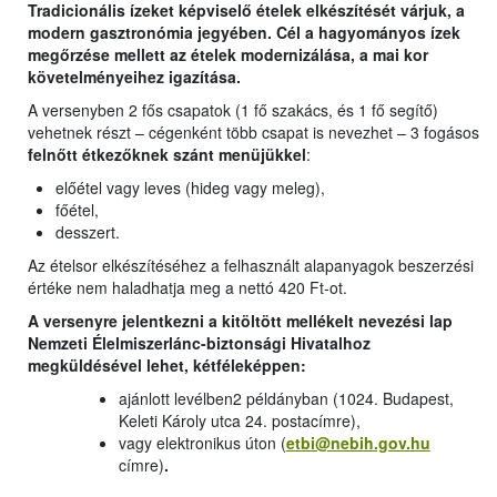
Tradicionális ízeket képviselő ételek elkészítését várjuk, a
modern gasztronómia jegyében. Cél a hagyományos ízek
megőrzése mellett az ételek modernizálása, a mai kor
követelményeihez igazítása.
A versenyben 2 fős csapatok (1 fő szakács, és 1 fő segítő)
vehetnek részt – cégenként több csapat is nevezhet – 3 fogásos
felnőtt étkezőknek szánt menüjükkel
:
előétel vagy leves (hideg vagy meleg),
főétel,
desszert.
Az ételsor elkészítéséhez a felhasznált alapanyagok beszerzési
értéke nem haladhatja meg a nettó 420 Ft-ot.
A versenyre jelentkezni a kitöltött mellékelt nevezési lap
Nemzeti Élelmiszerlánc-biztonsági Hivatalhoz
megküldésével lehet, kétféleképpen:
ajánlott levélben2 példányban (1024. Budapest,
Keleti Károly utca 24. postacímre),
vagy elektronikus úton (
etbi@nebih.gov.hu
címre)
.