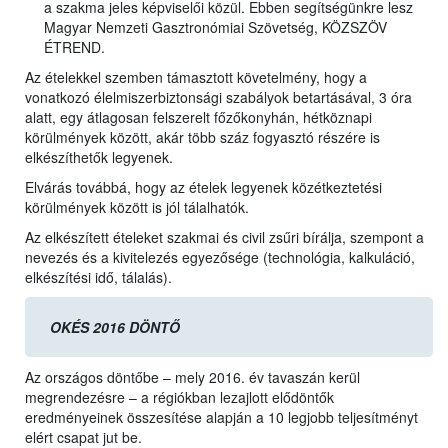
a szakma jeles képviselői közül. Ebben segítségünkre lesz
Magyar Nemzeti Gasztronómiai Szövetség, KÖZSZÖV
ÉTREND.
Az ételekkel szemben támasztott követelmény, hogy a
vonatkozó élelmiszerbiztonsági szabályok betartásával, 3 óra
alatt, egy átlagosan felszerelt főzőkonyhán, hétköznapi
körülmények között, akár több száz fogyasztó részére is
elkészíthetők legyenek.
Elvárás továbbá, hogy az ételek legyenek közétkeztetési
körülmények között is jól tálalhatók.
Az elkészített ételeket szakmai és civil zsűri bírálja, szempont a
nevezés és a kivitelezés egyezősége (technológia, kalkuláció,
elkészítési idő, tálalás).
OKÉS 2016 DÖNTŐ
Az országos döntőbe – mely 2016. év tavaszán kerül
megrendezésre – a régiókban lezajlott elődöntők
eredményeinek összesítése alapján a 10 legjobb teljesítményt
elért csapat jut be.