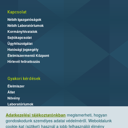
Kapcsolat
Nébih Igazgatóságok
Nébih Laboratóriumok
Kormányhivatalok
Sajtókapcsolat
Ügyfélszolgálat
Hatósági jogsegély
Élelmiszermentő Központ
Hírlevél feliratkozás
Gyakori kérdések
Élelmiszer
Állat
Növény
Laboratóriumok
Labor/Egyéb
Adatkezelési tájékoztatónkban
megismerheti, hogyan
gondoskodunk személyes adatai védelméről. Weboldalunk
cookie-kat (sütiket) használ a jobb felhasználói élmény