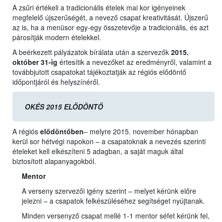
A zsűri értékeli a tradicionális ételek mai kor igényeinek
megfelelő újszerűségét, a nevező csapat kreativitását. Újszerű
az is, ha a menüsor egy-egy összetevője a tradicionális, és azt
párosítják modern ételekkel.
A beérkezett pályázatok bírálata után a szervezők
2015.
október 31-ig
értesítik a nevezőket az eredményről, valamint a
továbbjutott csapatokat tájékoztatják az régiós elődöntő
időpontjáról és helyszínéről.
OKÉS 2015 ELŐDÖNTŐ
A régiós
elődöntőben
– melyre 2015. november hónapban
kerül sor hétvégi napokon – a csapatoknak a nevezés szerinti
ételeket kell elkészíteni 5 adagban, a saját maguk által
biztosított alapanyagokból.
Mentor
A verseny szervezői igény szerint – melyet kérünk előre
jelezni – a csapatok felkészüléséhez segítséget nyújtanak.
Minden versenyző csapat mellé 1-1 mentor séfet kérünk fel,