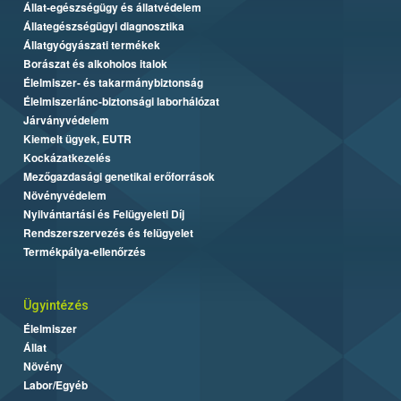
Állat-egészségügy és állatvédelem
Állategészségügyi diagnosztika
Állatgyógyászati termékek
Borászat és alkoholos italok
Élelmiszer- és takarmánybiztonság
Élelmiszerlánc-biztonsági laborhálózat
Járványvédelem
Kiemelt ügyek, EUTR
Kockázatkezelés
Mezőgazdasági genetikai erőforrások
Növényvédelem
Nyilvántartási és Felügyeleti Díj
Rendszerszervezés és felügyelet
Termékpálya-ellenőrzés
Ügyintézés
Élelmiszer
Állat
Növény
Labor/Egyéb