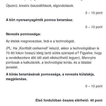
Újszerű, kreatív összeállítások, elgondolások.
0 – 10 pont
A kiírt nyersanyagérték pontos betartása
:
0 – 10 pont
Nevezés pontossága:
Az ételek megnevezése, fedi-e a technológiát.
(PL: Ha „Konfitált csirkemell” készül, akkor a technológiában is
70-80 fokon hosszú ideig tartó sütés szerepel-e? Figyelve, hogy
a rendelkezésre álló idő alatt elkészíthető legyen), Mennyire
pontosak a kalkulációk, a technológiai leírás, és a tálalási
javaslat.
A kiírás betartásának pontossága, a nevezés külalakja,
megjelenése.
0 – 10 pont
Első fordulóban összes elérhető: 40 pont