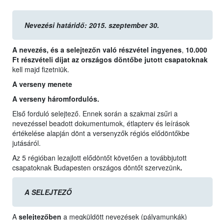
Nevezési határidő: 2015. szeptember 30.
A nevezés, és a selejtezőn való részvétel ingyenes
,
10.000
Ft részvételi díjat az országos döntőbe jutott csapatoknak
kell majd fizetniük.
A verseny menete
A verseny háromfordulós.
Első forduló selejtező. Ennek során a szakmai zsűri a
nevezéssel beadott dokumentumok, étlapterv és leírások
értékelése alapján dönt a versenyzők régiós elődöntőkbe
jutásáról.
Az 5 régióban lezajlott elődöntőt követően a továbbjutott
csapatoknak Budapesten országos döntőt szervezünk
.
A SELEJTEZŐ
A
selejtezőben
a megküldött nevezések (pályamunkák)