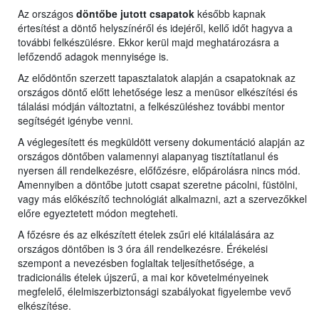
Az országos
döntőbe jutott csapatok
később kapnak
értesítést a döntő helyszínéről és idejéről, kellő időt hagyva a
további felkészülésre. Ekkor kerül majd meghatározásra a
lefőzendő adagok mennyisége is.
Az elődöntőn szerzett tapasztalatok alapján a csapatoknak az
országos döntő előtt lehetősége lesz a menüsor elkészítési és
tálalási módján változtatni, a felkészüléshez további mentor
segítségét igénybe venni.
A véglegesített és megküldött verseny dokumentáció alapján az
országos döntőben valamennyi alapanyag tisztítatlanul és
nyersen áll rendelkezésre, előfőzésre, előpárolásra nincs mód.
Amennyiben a döntőbe jutott csapat szeretne pácolni, füstölni,
vagy más előkészítő technológiát alkalmazni, azt a szervezőkkel
előre egyeztetett módon megteheti.
A főzésre és az elkészített ételek zsűri elé kitálalására az
országos döntőben is 3 óra áll rendelkezésre. Érékelési
szempont a nevezésben foglaltak teljesíthetősége, a
tradicionális ételek újszerű, a mai kor követelményeinek
megfelelő, élelmiszerbiztonsági szabályokat figyelembe vevő
elkészítése.