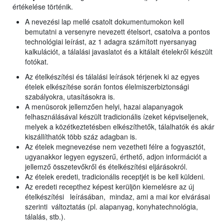
értékelése történik.
A nevezési lap mellé csatolt dokumentumokon kell
bemutatni a versenyre nevezett ételsort, csatolva a pontos
technológiai leírást, az 1 adagra számított nyersanyag
kalkulációt, a tálalási javaslatot és a kitálalt ételekről készült
fotókat.
Az ételkészítési és tálalási leírások térjenek ki az egyes
ételek elkészítése során fontos élelmiszerbiztonsági
szabályokra, utasításokra is.
A menüsorok jellemzően helyi, hazai alapanyagok
felhasználásával készült tradicionális ízeket képviseljenek,
melyek
a közétkeztetésben elkészíthetők, tálalhatók és akár
kiszállíthatók több száz adagban is.
Az ételek megnevezése nem vezetheti félre a fogyasztót,
ugyanakkor legyen egyszerű, érthető, adjon információt a
jellemző összetevőkről és ételkészítési eljárásokról.
Az ételek eredeti, tradicionális receptjét is be kell küldeni.
Az eredeti recepthez képest kerüljön kiemelésre az új
ételkészítési leírásában, mindaz, ami a mai kor elvárásai
szerinti változtatás (pl. alapanyag, konyhatechnológia,
tálalás, stb.).