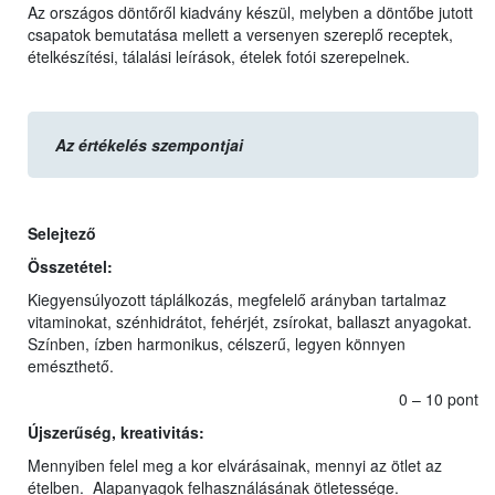
Az országos döntőről kiadvány készül, melyben a döntőbe jutott
csapatok bemutatása mellett a versenyen szereplő receptek,
ételkészítési, tálalási leírások, ételek fotói szerepelnek.
Az értékelés szempontjai
Selejtező
Összetétel:
Kiegyensúlyozott táplálkozás, megfelelő arányban tartalmaz
vitaminokat, szénhidrátot, fehérjét, zsírokat, ballaszt anyagokat.
Színben, ízben harmonikus, célszerű, legyen könnyen
emészthető.
0 – 10 pont
Újszerűség, kreativitás:
Mennyiben felel meg a kor elvárásainak, mennyi az ötlet az
ételben. Alapanyagok felhasználásának ötletessége.