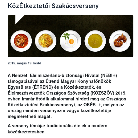
KözÉtkeztetői Szakácsverseny
2015. május 19, kedd
A Nemzeti Élelmiszerlánc-biztonsági Hivatal (NÉBIH)
támogatásával az Étrend Magyar Konyhafőnökök
Egyesülete (ÉTREND) és a Közétkeztetők, és
Élelmezésvezetők Országos Szövetség (KÖZSZÖV) 2015.
évben immár ötödik alkalommal hirdeti meg az Országos
Közétkeztetési Szakácsversenyt, az OKÉS –t, melyen az
ország minden versenyezni vágyó közétkeztetője
megméretheti magát.
A verseny témája: tradicionális ételek a modern
közétkeztetésben