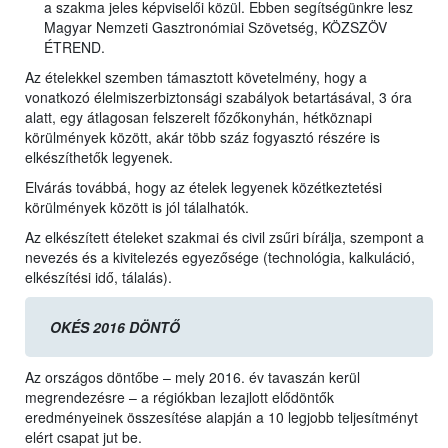
a szakma jeles képviselői közül. Ebben segítségünkre lesz
Magyar Nemzeti Gasztronómiai Szövetség, KÖZSZÖV
ÉTREND.
Az ételekkel szemben támasztott követelmény, hogy a
vonatkozó élelmiszerbiztonsági szabályok betartásával, 3 óra
alatt, egy átlagosan felszerelt főzőkonyhán, hétköznapi
körülmények között, akár több száz fogyasztó részére is
elkészíthetők legyenek.
Elvárás továbbá, hogy az ételek legyenek közétkeztetési
körülmények között is jól tálalhatók.
Az elkészített ételeket szakmai és civil zsűri bírálja, szempont a
nevezés és a kivitelezés egyezősége (technológia, kalkuláció,
elkészítési idő, tálalás).
OKÉS 2016 DÖNTŐ
Az országos döntőbe – mely 2016. év tavaszán kerül
megrendezésre – a régiókban lezajlott elődöntők
eredményeinek összesítése alapján a 10 legjobb teljesítményt
elért csapat jut be.