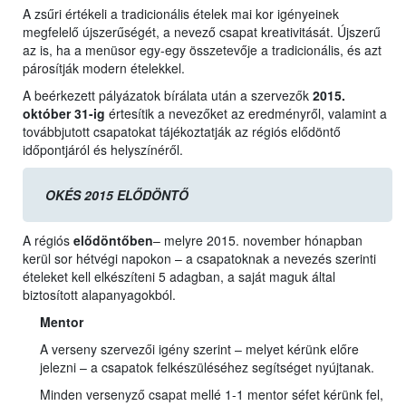
A zsűri értékeli a tradicionális ételek mai kor igényeinek
megfelelő újszerűségét, a nevező csapat kreativitását. Újszerű
az is, ha a menüsor egy-egy összetevője a tradicionális, és azt
párosítják modern ételekkel.
A beérkezett pályázatok bírálata után a szervezők
2015.
október 31-ig
értesítik a nevezőket az eredményről, valamint a
továbbjutott csapatokat tájékoztatják az régiós elődöntő
időpontjáról és helyszínéről.
OKÉS 2015 ELŐDÖNTŐ
A régiós
elődöntőben
– melyre 2015. november hónapban
kerül sor hétvégi napokon – a csapatoknak a nevezés szerinti
ételeket kell elkészíteni 5 adagban, a saját maguk által
biztosított alapanyagokból.
Mentor
A verseny szervezői igény szerint – melyet kérünk előre
jelezni – a csapatok felkészüléséhez segítséget nyújtanak.
Minden versenyző csapat mellé 1-1 mentor séfet kérünk fel,