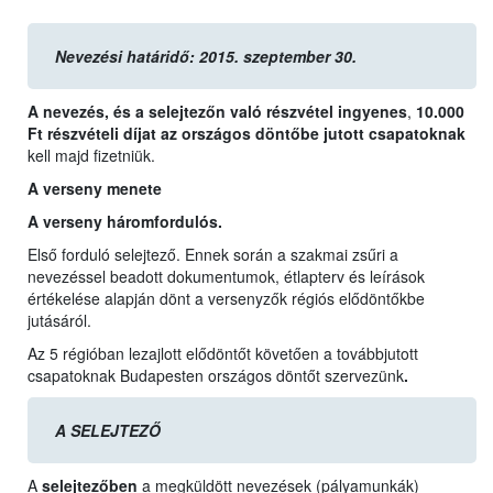
Nevezési határidő: 2015. szeptember 30.
A nevezés, és a selejtezőn való részvétel ingyenes
,
10.000
Ft részvételi díjat az országos döntőbe jutott csapatoknak
kell majd fizetniük.
A verseny menete
A verseny háromfordulós.
Első forduló selejtező. Ennek során a szakmai zsűri a
nevezéssel beadott dokumentumok, étlapterv és leírások
értékelése alapján dönt a versenyzők régiós elődöntőkbe
jutásáról.
Az 5 régióban lezajlott elődöntőt követően a továbbjutott
csapatoknak Budapesten országos döntőt szervezünk
.
A SELEJTEZŐ
A
selejtezőben
a megküldött nevezések (pályamunkák)