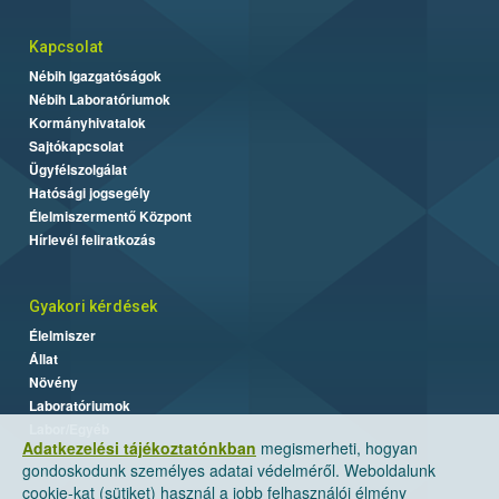
Kapcsolat
Nébih Igazgatóságok
Nébih Laboratóriumok
Kormányhivatalok
Sajtókapcsolat
Ügyfélszolgálat
Hatósági jogsegély
Élelmiszermentő Központ
Hírlevél feliratkozás
Gyakori kérdések
Élelmiszer
Állat
Növény
Laboratóriumok
Labor/Egyéb
Adatkezelési tájékoztatónkban
megismerheti, hogyan
gondoskodunk személyes adatai védelméről. Weboldalunk
cookie-kat (sütiket) használ a jobb felhasználói élmény