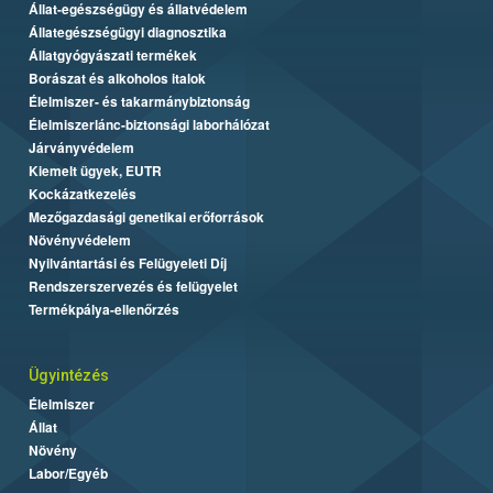
Állat-egészségügy és állatvédelem
Állategészségügyi diagnosztika
Állatgyógyászati termékek
Borászat és alkoholos italok
Élelmiszer- és takarmánybiztonság
Élelmiszerlánc-biztonsági laborhálózat
Járványvédelem
Kiemelt ügyek, EUTR
Kockázatkezelés
Mezőgazdasági genetikai erőforrások
Növényvédelem
Nyilvántartási és Felügyeleti Díj
Rendszerszervezés és felügyelet
Termékpálya-ellenőrzés
Ügyintézés
Élelmiszer
Állat
Növény
Labor/Egyéb