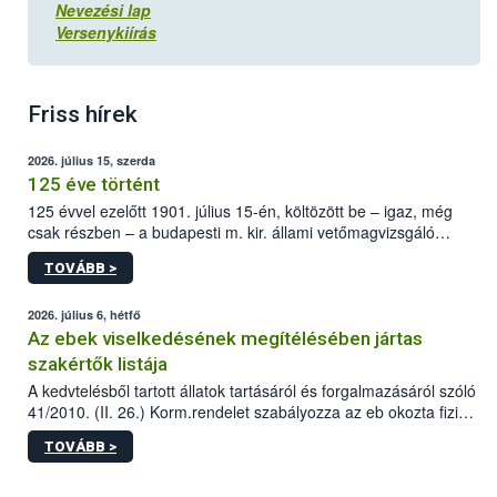
Nevezési lap
Versenykiírás
Friss hírek
2026. július 15, szerda
125 éve történt
125 évvel ezelőtt 1901. július 15-én, költözött be – igaz, még
csak részben – a budapesti m. kir. állami vetőmagvizsgáló
állomás a Kis Rókus utca 15. szám alatti, Czigler Győző által
TOVÁBB >
tervezett új épületébe.
2026. július 6, hétfő
Az ebek viselkedésének megítélésében jártas
szakértők listája
A kedvtelésből tartott állatok tartásáról és forgalmazásáról szóló
41/2010. (II. 26.) Korm.rendelet szabályozza az eb okozta fizikai
sérülés, illetve ennek veszélye keletkezésekor felmerülő
TOVÁBB >
hatósági feladatokat, valamint a veszélyes eb tartását és annak
engedélyezését. Ezen eljárások során szükség esetén be kell
vonni az ebek viselkedésének megítélésében jártas szakértőt.