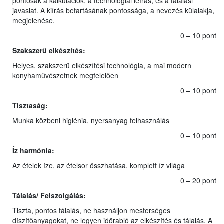
pontosak a kalkulációk, a technológiai leírás, és a tálalási
javaslat. A kiírás betartásának pontossága, a nevezés külalakja,
megjelenése.
0 – 10 pont
Szakszerű elkészítés:
Helyes, szakszerű elkészítési technológia, a mai modern
konyhaművészetnek megfelelően
0 – 10 pont
Tisztaság:
Munka közbeni higiénia, nyersanyag felhasználás
0 – 10 pont
Íz harmónia:
Az ételek íze, az ételsor összhatása, komplett íz világa
0 – 20 pont
Tálalás/ Felszolgálás:
Tiszta, pontos tálalás, ne használjon mesterséges
díszítőanyagokat, ne legyen időrabló az elkészítés és tálalás. A