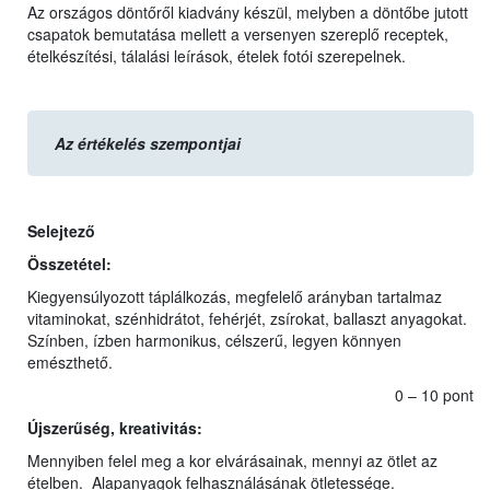
Az országos döntőről kiadvány készül, melyben a döntőbe jutott
csapatok bemutatása mellett a versenyen szereplő receptek,
ételkészítési, tálalási leírások, ételek fotói szerepelnek.
Az értékelés szempontjai
Selejtező
Összetétel:
Kiegyensúlyozott táplálkozás, megfelelő arányban tartalmaz
vitaminokat, szénhidrátot, fehérjét, zsírokat, ballaszt anyagokat.
Színben, ízben harmonikus, célszerű, legyen könnyen
emészthető.
0 – 10 pont
Újszerűség, kreativitás:
Mennyiben felel meg a kor elvárásainak, mennyi az ötlet az
ételben. Alapanyagok felhasználásának ötletessége.