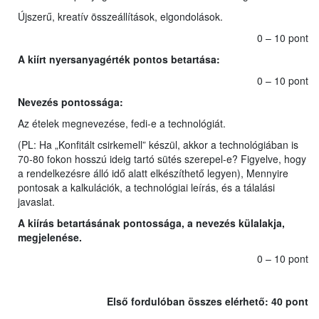
Újszerű, kreatív összeállítások, elgondolások.
0 – 10 pont
A kiírt nyersanyagérték pontos betartása
:
0 – 10 pont
Nevezés pontossága:
Az ételek megnevezése, fedi-e a technológiát.
(PL: Ha „Konfitált csirkemell” készül, akkor a technológiában is
70-80 fokon hosszú ideig tartó sütés szerepel-e? Figyelve, hogy
a rendelkezésre álló idő alatt elkészíthető legyen), Mennyire
pontosak a kalkulációk, a technológiai leírás, és a tálalási
javaslat.
A kiírás betartásának pontossága, a nevezés külalakja,
megjelenése.
0 – 10 pont
Első fordulóban összes elérhető: 40 pont