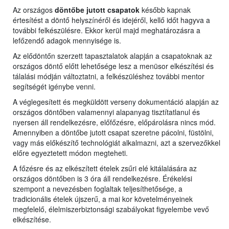
Az országos
döntőbe jutott csapatok
később kapnak
értesítést a döntő helyszínéről és idejéről, kellő időt hagyva a
további felkészülésre. Ekkor kerül majd meghatározásra a
lefőzendő adagok mennyisége is.
Az elődöntőn szerzett tapasztalatok alapján a csapatoknak az
országos döntő előtt lehetősége lesz a menüsor elkészítési és
tálalási módján változtatni, a felkészüléshez további mentor
segítségét igénybe venni.
A véglegesített és megküldött verseny dokumentáció alapján az
országos döntőben valamennyi alapanyag tisztítatlanul és
nyersen áll rendelkezésre, előfőzésre, előpárolásra nincs mód.
Amennyiben a döntőbe jutott csapat szeretne pácolni, füstölni,
vagy más előkészítő technológiát alkalmazni, azt a szervezőkkel
előre egyeztetett módon megteheti.
A főzésre és az elkészített ételek zsűri elé kitálalására az
országos döntőben is 3 óra áll rendelkezésre. Érékelési
szempont a nevezésben foglaltak teljesíthetősége, a
tradicionális ételek újszerű, a mai kor követelményeinek
megfelelő, élelmiszerbiztonsági szabályokat figyelembe vevő
elkészítése.