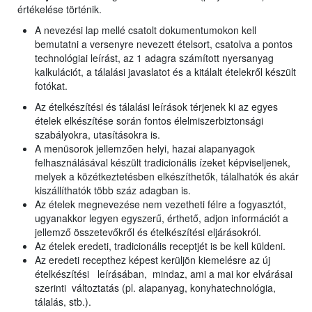
értékelése történik.
A nevezési lap mellé csatolt dokumentumokon kell
bemutatni a versenyre nevezett ételsort, csatolva a pontos
technológiai leírást, az 1 adagra számított nyersanyag
kalkulációt, a tálalási javaslatot és a kitálalt ételekről készült
fotókat.
Az ételkészítési és tálalási leírások térjenek ki az egyes
ételek elkészítése során fontos élelmiszerbiztonsági
szabályokra, utasításokra is.
A menüsorok jellemzően helyi, hazai alapanyagok
felhasználásával készült tradicionális ízeket képviseljenek,
melyek
a közétkeztetésben elkészíthetők, tálalhatók és akár
kiszállíthatók több száz adagban is.
Az ételek megnevezése nem vezetheti félre a fogyasztót,
ugyanakkor legyen egyszerű, érthető, adjon információt a
jellemző összetevőkről és ételkészítési eljárásokról.
Az ételek eredeti, tradicionális receptjét is be kell küldeni.
Az eredeti recepthez képest kerüljön kiemelésre az új
ételkészítési leírásában, mindaz, ami a mai kor elvárásai
szerinti változtatás (pl. alapanyag, konyhatechnológia,
tálalás, stb.).