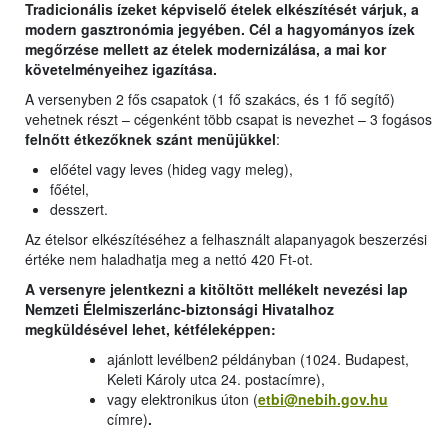
Tradicionális ízeket képviselő ételek elkészítését várjuk, a
modern gasztronómia jegyében. Cél a hagyományos ízek
megőrzése mellett az ételek modernizálása, a mai kor
követelményeihez igazítása.
A versenyben 2 fős csapatok (1 fő szakács, és 1 fő segítő)
vehetnek részt – cégenként több csapat is nevezhet – 3 fogásos
felnőtt étkezőknek szánt menüjükkel
:
előétel vagy leves (hideg vagy meleg),
főétel,
desszert.
Az ételsor elkészítéséhez a felhasznált alapanyagok beszerzési
értéke nem haladhatja meg a nettó 420 Ft-ot.
A versenyre jelentkezni a kitöltött mellékelt nevezési lap
Nemzeti Élelmiszerlánc-biztonsági Hivatalhoz
megküldésével lehet, kétféleképpen:
ajánlott levélben2 példányban (1024. Budapest,
Keleti Károly utca 24. postacímre),
vagy elektronikus úton (
etbi@nebih.gov.hu
címre)
.