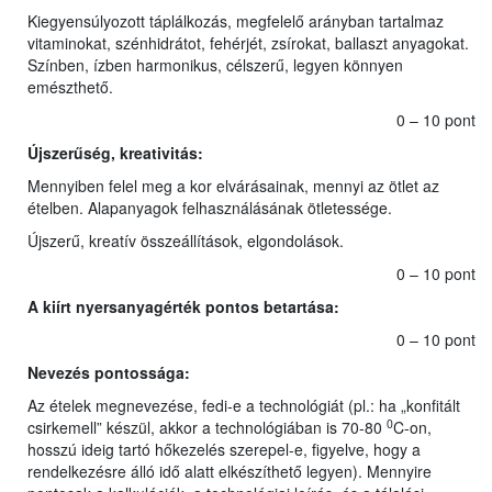
Kiegyensúlyozott táplálkozás, megfelelő arányban tartalmaz
vitaminokat, szénhidrátot, fehérjét, zsírokat, ballaszt anyagokat.
Színben, ízben harmonikus, célszerű, legyen könnyen
emészthető.
0 – 10 pont
Újszerűség, kreativitás:
Mennyiben felel meg a kor elvárásainak, mennyi az ötlet az
ételben. Alapanyagok felhasználásának ötletessége.
Újszerű, kreatív összeállítások, elgondolások.
0 – 10 pont
A kiírt nyersanyagérték pontos betartása
:
0 – 10 pont
Nevezés pontossága:
Az ételek megnevezése, fedi-e a technológiát (pl.: ha „konfitált
0
csirkemell” készül, akkor a technológiában is 70-80
C-on,
hosszú ideig tartó hőkezelés szerepel-e, figyelve, hogy a
rendelkezésre álló idő alatt elkészíthető legyen). Mennyire