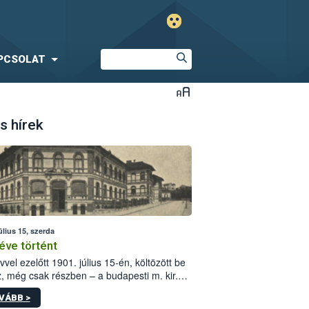
PCSOLAT
s hírek
úlius 15, szerda
éve történt
vvel ezelőtt 1901. július 15-én, költözött be
z, még csak részben – a budapesti m. kir.
i vetőmagvizsgáló állomás a Kis Rókus utca
VÁBB >
ám alatti, Czigler Győző által tervezett új