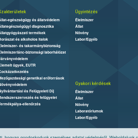
Szakterületek
Ügyintézés
Állat-egészségügy és állatvédelem
Élelmiszer
Állategészségügyi diagnosztika
Állat
Állatgyógyászati termékek
Növény
Borászat és alkoholos italok
Labor/Egyéb
Élelmiszer- és takarmánybiztonság
Élelmiszerlánc-biztonsági laborhálózat
Járványvédelem
Kiemelt ügyek, EUTR
Kockázatkezelés
Mezőgazdasági genetikai erőforrások
Gyakori kérdések
Növényvédelem
Nyilvántartási és Felügyeleti Díj
Élelmiszer
Rendszerszervezés és felügyelet
Állat
Termékpálya-ellenőrzés
Növény
Laboratóriumok
Labor/Egyéb
, hogyan gondoskodunk személyes adatai védelméről. Weboldalunk cook