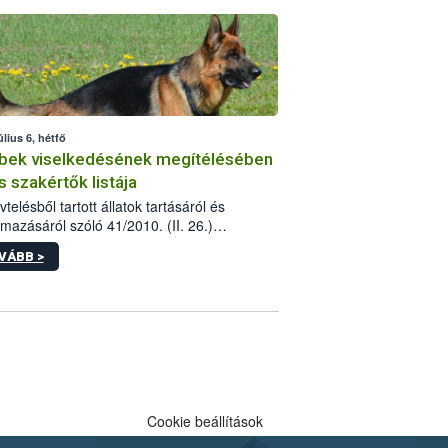
tébe.
úlius 6, hétfő
bek viselkedésének megítélésében
s szakértők listája
telésből tartott állatok tartásáról és
lmazásáról szóló 41/2010. (II. 26.)
rendelet szabályozza az eb okozta fizikai
VÁBB >
és, illetve ennek veszélye keletkezésekor
rülő hatósági feladatokat, valamint a
lyes eb tartását és annak engedélyezését.
eljárások során szükség esetén be kell
 az ebek viselkedésének megítélésében
 szakértőt.
Cookie beállítások