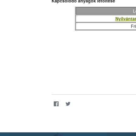
Kapcsolódó anyagok letöltése
L
Nyilvántar
Fr