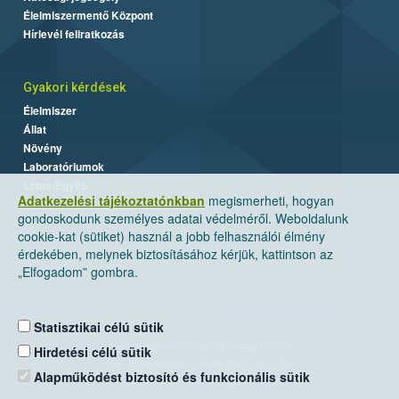
Élelmiszermentő Központ
Hírlevél feliratkozás
Gyakori kérdések
Élelmiszer
Állat
Növény
Laboratóriumok
Labor/Egyéb
Adatkezelési tájékoztatónkban
megismerheti, hogyan
gondoskodunk személyes adatai védelméről. Weboldalunk
cookie-kat (sütiket) használ a jobb felhasználói élmény
érdekében, melynek biztosításához kérjük, kattintson az
„Elfogadom” gombra.
Statisztikai célú sütik
Nemzeti Élelmiszerlánc-biztonsági Hivatal
Hirdetési célú sütik
Cím: 1024 Budapest, Keleti Károly utca. 24.
Alapműködést biztosító és funkcionális sütik
Levelezési cím: 1525 Budapest. Pf. 30.