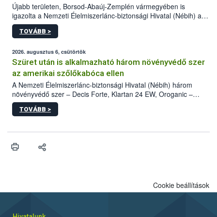
Újabb területen, Borsod-Abaúj-Zemplén vármegyében is
igazolta a Nemzeti Élelmiszerlánc-biztonsági Hivatal (Nébih) a
kőrisrontó karcsúdíszbogár (Agrilus planipennis) jelenlétét. A
TOVÁBB >
kártevőt nem csak színcsapdában találták meg, de már fertőzött
fában is azonosították. A növényvédelmi szakemberek folytatják
az intenzív felderítést, emellett az intézkedéseket a szlovák
2026. augusztus 6, csütörtök
hatósággal is összehangolják a terjedés megállítása érdekében.
Szüret után is alkalmazható három növényvédő szer
az amerikai szőlőkabóca ellen
A Nemzeti Élelmiszerlánc-biztonsági Hivatal (Nébih) három
növényvédő szer – Decis Forte, Klartan 24 EW, Oroganic –
engedélyokiratát módosította, így azok a szüretet követően,
TOVÁBB >
egészen a vesszőérettség (BBCH 91) stádiumáig
felhasználhatóak a szőlőben. A kiterjesztések célja, hogy a korai
érésű szőlőkben is legyen lehetőség a károsító elleni további
védekezésre. Az Oroganic készítmény kis kiszerelésben kiskerti
felhasználók számára is elérhető és ökológiai termesztésben is
engedélyezett.
Cookie beállítások
Hivatalunk