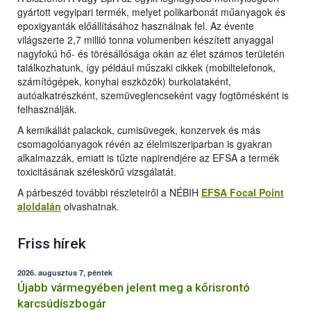
gyártott vegyipari termék, melyet polikarbonát műanyagok és
epoxigyanták előállításához használnak fel. Az évente
világszerte 2,7 millió tonna volumenben készített anyaggal
nagyfokú hő- és törésállósága okán az élet számos területén
találkozhatunk, így például műszaki cikkek (mobiltelefonok,
számítógépek, konyhai eszközök) burkolataként,
autóalkatrészként, szemüveglencseként vagy fogtömésként is
felhasználják.
A kemikáliát palackok, cumisüvegek, konzervek és más
csomagolóanyagok révén az élelmiszeriparban is gyakran
alkalmazzák, emiatt is tűzte napirendjére az EFSA a termék
toxicitásának széleskörű vizsgálatát.
A párbeszéd további részleteiről a NÉBIH
EFSA Focal Point
aloldalán
olvashatnak.
Friss hírek
2026. augusztus 7, péntek
Újabb vármegyében jelent meg a kőrisrontó
karcsúdíszbogár