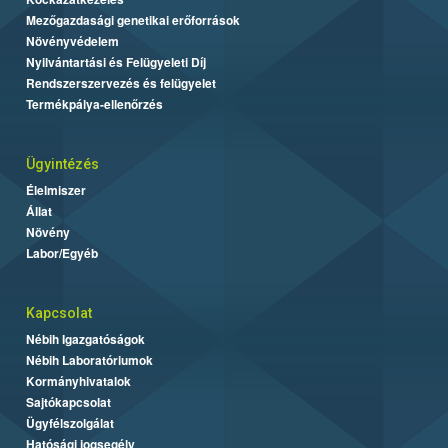
Mezőgazdasági genetikai erőforrások
Növényvédelem
Nyilvántartási és Felügyeleti Díj
Rendszerszervezés és felügyelet
Termékpálya-ellenőrzés
Ügyintézés
Élelmiszer
Állat
Növény
Labor/Egyéb
Kapcsolat
Nébih Igazgatóságok
Nébih Laboratóriumok
Kormányhivatalok
Sajtókapcsolat
Ügyfélszolgálat
Hatósági jogsegély