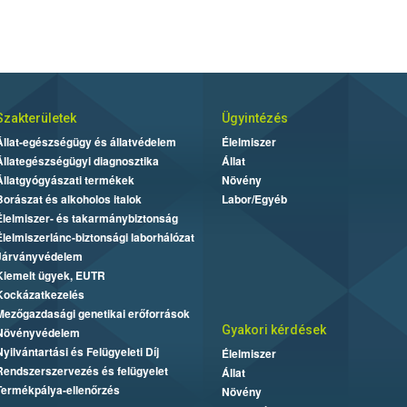
Szakterületek
Ügyintézés
Állat-egészségügy és állatvédelem
Élelmiszer
Állategészségügyi diagnosztika
Állat
Állatgyógyászati termékek
Növény
Borászat és alkoholos italok
Labor/Egyéb
Élelmiszer- és takarmánybiztonság
Élelmiszerlánc-biztonsági laborhálózat
Járványvédelem
Kiemelt ügyek, EUTR
Kockázatkezelés
Mezőgazdasági genetikai erőforrások
Gyakori kérdések
Növényvédelem
Nyilvántartási és Felügyeleti Díj
Élelmiszer
Rendszerszervezés és felügyelet
Állat
Termékpálya-ellenőrzés
Növény