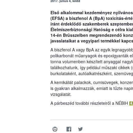
2017. július 4, kedd
Első alkalommal kezdeményez nyilvános 
(EFSA) a biszfenol A (BpA) toxicitás-ér
iránt érdeklődő szakemberek szeptember 
Élelmiszerbiztonsági Hatóság e célra kia
14-én Brüsszelben megrendezendő konzul
javaslataikat a vegyipari termékkel kapc
A biszfenol A vagy BpA az egyik legnagyobb
polikarbonát műanyagok és epoxigyanták előá
tonna volumenben készített anyaggal nagyfo
találkozhatunk, így például műszaki cikkek
burkolataként, autóalkatrészként, szemüveg
A kemikáliát palackok, cumisüvegek, konze
is gyakran alkalmazzák, emiatt is tűzte nap
vizsgálatát.
A párbeszéd további részleteiről a NÉBIH
E