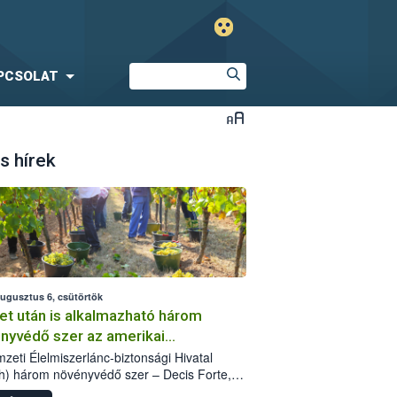
PCSOLAT
s hírek
augusztus 6, csütörtök
et után is alkalmazható három
nyvédő szer az amerikai
őkabóca ellen
zeti Élelmiszerlánc-biztonsági Hivatal
h) három növényvédő szer – Decis Forte,
an 24 EW, Oroganic – engedélyokiratát