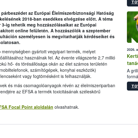
TO
módos
egész
párbeszédet az Európai Élelmiszerbiztonsági Hatóság
felha
tékelésének 2018-ban esedékes elvégzése előtt. A téma
célja
3-ig tehetik meg hozzászólásaikat az Európai
lehet
lakított online felületén. A hozzászólók a szeptember
Az Or
táción személyesen is megvitathatják kérdéseiket és
felha
solatosan.
terme
2026. 
 mennyiségben gyártott vegyipari termék, melyet
Kert
llításához használnak fel. Az évente világszerte 2,7 millió
taná
kú hő- és törésállósága okán az élet számos területén
 (mobiltelefonok, számítógépek, konyhai eszközök)
A gri
lencseként vagy fogtömésként is felhasználják.
formá
romlá
rvek és más csomagolóanyagok révén az élelmiszeriparban
TO
szapo
irendjére az EFSA a termék toxicitásának széleskörű
sütög
techni
alapa
FSA Focal Point aloldalán
olvashatnak.
higié
hőkez
tárol
Hivat
a biz