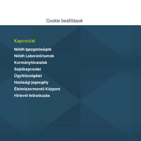
Cookie beállítások
Kapcsolat
Nébih Igazgatóságok
Nébih Laboratóriumok
Kormányhivatalok
Sajtókapcsolat
Ügyfélszolgálat
Hatósági jogsegély
Élelmiszermentő Központ
Hírlevél feliratkozás