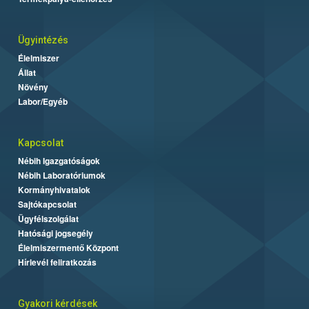
Ügyintézés
Élelmiszer
Állat
Növény
Labor/Egyéb
Kapcsolat
Nébih Igazgatóságok
Nébih Laboratóriumok
Kormányhivatalok
Sajtókapcsolat
Ügyfélszolgálat
Hatósági jogsegély
Élelmiszermentő Központ
Hírlevél feliratkozás
Gyakori kérdések