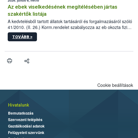
2026. július 6, hétfő
Az ebek viselkedésének megítélésében jártas
szakértők listája
A kedvtelésből tartott állatok tartásáról és forgalmazásáról szóló
41/2010. (II. 26.) Korm.rendelet szabályozza az eb okozta fizikai
sérülés, illetve ennek veszélye keletkezésekor felmerülő
TOVÁBB >
hatósági feladatokat, valamint a veszélyes eb tartását és annak
engedélyezését. Ezen eljárások során szükség esetén be kell
vonni az ebek viselkedésének megítélésében jártas szakértőt.
Cookie beállítások
Hivatalunk
Bemutatkozás
Szervezeti felépítés
Gazdálkodási adatok
Felügyeleti szervünk