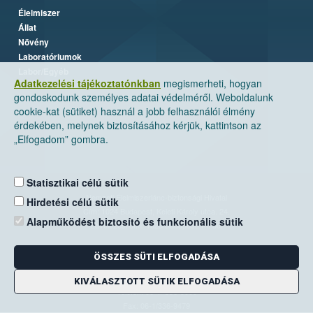
Élelmiszer
Állat
Növény
Laboratóriumok
Labor/Egyéb
Adatkezelési tájékoztatónkban
megismerheti, hogyan
gondoskodunk személyes adatai védelméről. Weboldalunk
cookie-kat (sütiket) használ a jobb felhasználói élmény
érdekében, melynek biztosításához kérjük, kattintson az
„Elfogadom” gombra.
Statisztikai célú sütik
Nemzeti Élelmiszerlánc-biztonsági Hivatal
Hirdetési célú sütik
Cím: 1024 Budapest, Keleti Károly utca. 24.
Alapműködést biztosító és funkcionális sütik
Levelezési cím: 1525 Budapest. Pf. 30.
ÖSSZES SÜTI ELFOGADÁSA
E-mail:
ugyfelszolgalat@nebih.gov.hu
Zöld szám: 06-80/263-244
KIVÁLASZTOTT SÜTIK ELFOGADÁSA
Telefon: 06-1/ 336-9000
Fax: 06-1/336-9479