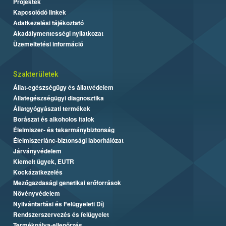
Projektek
Kapcsolódó linkek
Adatkezelési tájékoztató
Akadálymentességi nyilatkozat
Üzemeltetési információ
Szakterületek
Állat-egészségügy és állatvédelem
Állategészségügyi diagnosztika
Állatgyógyászati termékek
Borászat és alkoholos italok
Élelmiszer- és takarmánybiztonság
Élelmiszerlánc-biztonsági laborhálózat
Járványvédelem
Kiemelt ügyek, EUTR
Kockázatkezelés
Mezőgazdasági genetikai erőforrások
Növényvédelem
Nyilvántartási és Felügyeleti Díj
Rendszerszervezés és felügyelet
Termékpálya-ellenőrzés