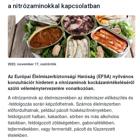
a nitrózaminokkal kapcsolatban
2022. november 17, csütörtök
Az Európai Élelmiszerbiztonsági Hatóság (EFSA) nyilvános
konzultációt hirdetett a nitrózaminok kockázatértékeléséről
szóló véleménytervezetére vonatkozóan.
A nitrózaminok az élelmiszerekben az élelmiszer-előkészítés és
-feldolgozás során képződhetnek. Számos élelmiszerben
előfordulhatnak, például pácolt húskészítményekben,
feldolgozott halban, kakaóban, sörben és más alkoholos
italokban, feldolgozott zöldségekben, gabonafélékben,
tejtermékekben, vagy fermentált, pácolt és fűszerezett
ételekben.