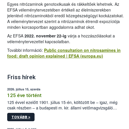
Egyes nitrózaminok genotoxikusak és rákkeltőek lehetnek. Az
EFSA véleménytervezetében értékeli az élelmiszerekben
jelenlévő nitrózaminokból eredő közegészségügyi kockázatokat.
A véleménytervezet szerint a nitrózaminok étrendi expozíciója
minden korcsoportban aggodalomra adhat okot.
Az EFSA
2022. november 22-ig
várja a hozzászólásokat a
véleménytervezettel kapcsolatban.
További információ:
Public consultation on nitrosamines in
food: draft opinion explained | EFSA (europa.eu)
Friss hírek
2026. július 15, szerda
125 éve történt
125 évvel ezelőtt 1901. július 15-én, költözött be – igaz, még
csak részben – a budapesti m. kir. állami vetőmagvizsgáló
állomás a Kis Rókus utca 15. szám alatti, Czigler Győző által
TOVÁBB >
tervezett új épületébe.