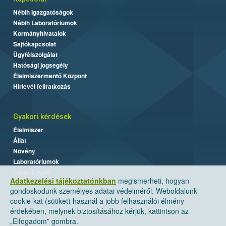
Nébih Igazgatóságok
Nébih Laboratóriumok
Kormányhivatalok
Sajtókapcsolat
Ügyfélszolgálat
Hatósági jogsegély
Élelmiszermentő Központ
Hírlevél feliratkozás
Gyakori kérdések
Élelmiszer
Állat
Növény
Laboratóriumok
Labor/Egyéb
Adatkezelési tájékoztatónkban
megismerheti, hogyan
gondoskodunk személyes adatai védelméről. Weboldalunk
cookie-kat (sütiket) használ a jobb felhasználói élmény
érdekében, melynek biztosításához kérjük, kattintson az
„Elfogadom” gombra.