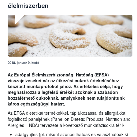
élelmiszerben
2018. január 9, kedd
Az Európai Élelmiszerbiztonsági Hatóság (EFSA)
visszajelzéseket vár az étkezési cukrok értékeléséhez
készített munkaprotokolljához. Az értékelés célja, hogy
meghatározza a legfelső értékét azoknak a szabadon
hozzáférhető cukroknak, amelyeknek nem tulajdonítunk
káros egészségügyi hatást.
Az EFSA dietetikai termékekkel, táplálkozással és allergiákkal
foglalkozó paneljének (Panel on Dietetic Products, Nutrition and
Allergies – NDA) tervezete a következő munkafázisokra tér ki:
adatgyűjtés (pl. miként azonosíthatóak és választhatóak ki