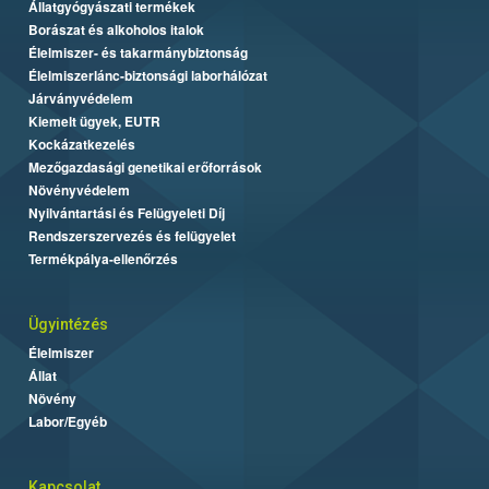
Állatgyógyászati termékek
Borászat és alkoholos italok
Élelmiszer- és takarmánybiztonság
Élelmiszerlánc-biztonsági laborhálózat
Járványvédelem
Kiemelt ügyek, EUTR
Kockázatkezelés
Mezőgazdasági genetikai erőforrások
Növényvédelem
Nyilvántartási és Felügyeleti Díj
Rendszerszervezés és felügyelet
Termékpálya-ellenőrzés
Ügyintézés
Élelmiszer
Állat
Növény
Labor/Egyéb
Kapcsolat