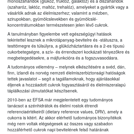
monoszaharidok (glükóz, fruktóz, galaktóz) és a diszaharidok
(szaharóz, laktóz, maltóz, trehalóz), amelyeket a gyártók vagy a
vásárlók adnak az élelmiszerhez; valamint a mézben,
szirupokban, gyümölcslevekben és gyümölcslé-
koncentrátumokban természetesen jelen lévő cukrok.
A tanulmányban figyelembe vett egészségügyi hatások
tekintettel lesznek a mikrotápanyag-bevitelre és -státuszra, a
testtömegre és túlsúlyra, a glükózháztartásra és a 2-es típusú
cukorbetegségre, a szív- és érrendszeri kockázati tényezőkre és
megbetegedésekre, a májfunkcióra és a fogszuvasodásra.
A tudományos vélemény – melynek elkészítésére a svéd, dán,
finn, izlandi és norvég nemzeti élelmiszerbiztonsági hatóságok
tettek javaslatot – segít a tagállamoknak, hogy ajánlásokkal
éljenek a hozzáadott cukrok fogyasztásáról és élelmiszeralapú
táplálkozási útmutatókat készítsenek.
2010-ben az EFSA már megjelentetett egy tudományos
tanácsot a szénhidrátok és élelmi rostok étrendi
referenciaértékeiről (dietary reference values, DRV), amely a
cukorra is kitért. Az akkor elérhető tudományos bizonyítékok
még nem voltak elégségesek az összes vagy szabadon
hozzáférhető cukrok napi bevitelének felső határának