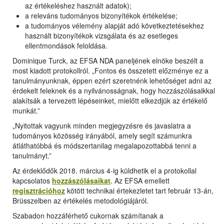
az értékeléshez használt adatok);
a releváns tudományos bizonyítékok értékelése;
a tudományos vélemény alapját adó következtetésekhez
használt bizonyítékok vizsgálata és az esetleges
ellentmondások feloldása.
Dominique Turck, az EFSA NDA paneljének elnöke beszélt a
most kiadott protokollról. „Fontos és összetett előzménye ez a
tanulmányunknak, éppen ezért szeretnénk lehetőséget adni az
érdekelt feleknek és a nyilvánosságnak, hogy hozzászólásaikkal
alakítsák a tervezett lépéseinket, mielőtt elkezdjük az értékelő
munkát.”
„Nyitottak vagyunk minden megjegyzésre és javaslatra a
tudományos közösség irányából, amely segít számunkra
átláthatóbbá és módszertanilag megalapozottabbá tenni a
tanulmányt.”
Az érdeklődők 2018. március 4-ig küldhetik el a protokollal
kapcsolatos
hozzászólásaikat
. Az EFSA emellett
regisztrációhoz
kötött technikai értekezletet tart február 13-án,
Brüsszelben az értékelés metodológiájáról.
Szabadon hozzáférhető cukornak számítanak a