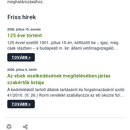
meghatározásához.
Friss hírek
2026. július 15, szerda
125 éve történt
125 évvel ezelőtt 1901. július 15-én, költözött be – igaz, még
csak részben – a budapesti m. kir. állami vetőmagvizsgáló
állomás a Kis Rókus utca 15. szám alatti, Czigler Győző által
TOVÁBB >
tervezett új épületébe.
2026. július 6, hétfő
Az ebek viselkedésének megítélésében jártas
szakértők listája
A kedvtelésből tartott állatok tartásáról és forgalmazásáról szóló
41/2010. (II. 26.) Korm.rendelet szabályozza az eb okozta fizikai
sérülés, illetve ennek veszélye keletkezésekor felmerülő
TOVÁBB >
hatósági feladatokat, valamint a veszélyes eb tartását és annak
engedélyezését. Ezen eljárások során szükség esetén be kell
vonni az ebek viselkedésének megítélésében jártas szakértőt.