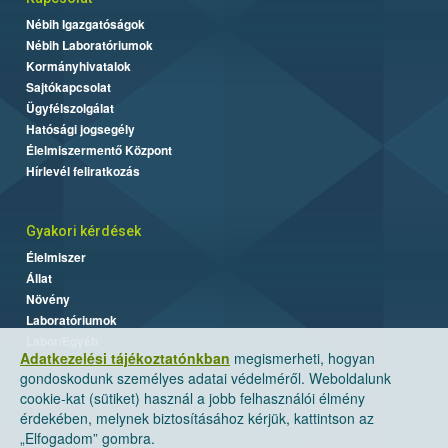
Nébih Igazgatóságok
Nébih Laboratóriumok
Kormányhivatalok
Sajtókapcsolat
Ügyfélszolgálat
Hatósági jogsegély
Élelmiszermentő Központ
Hírlevél feliratkozás
Gyakori kérdések
Élelmiszer
Állat
Növény
Laboratóriumok
Labor/Egyéb
Adatkezelési tájékoztatónkban
megismerheti, hogyan
gondoskodunk személyes adatai védelméről. Weboldalunk
cookie-kat (sütiket) használ a jobb felhasználói élmény
érdekében, melynek biztosításához kérjük, kattintson az
„Elfogadom” gombra.