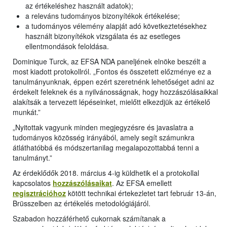
az értékeléshez használt adatok);
a releváns tudományos bizonyítékok értékelése;
a tudományos vélemény alapját adó következtetésekhez
használt bizonyítékok vizsgálata és az esetleges
ellentmondások feloldása.
Dominique Turck, az EFSA NDA paneljének elnöke beszélt a
most kiadott protokollról. „Fontos és összetett előzménye ez a
tanulmányunknak, éppen ezért szeretnénk lehetőséget adni az
érdekelt feleknek és a nyilvánosságnak, hogy hozzászólásaikkal
alakítsák a tervezett lépéseinket, mielőtt elkezdjük az értékelő
munkát.”
„Nyitottak vagyunk minden megjegyzésre és javaslatra a
tudományos közösség irányából, amely segít számunkra
átláthatóbbá és módszertanilag megalapozottabbá tenni a
tanulmányt.”
Az érdeklődők 2018. március 4-ig küldhetik el a protokollal
kapcsolatos
hozzászólásaikat
. Az EFSA emellett
regisztrációhoz
kötött technikai értekezletet tart február 13-án,
Brüsszelben az értékelés metodológiájáról.
Szabadon hozzáférhető cukornak számítanak a