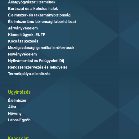
Állatgyógyászati termékek
Borászat és alkoholos italok
Élelmiszer- és takarmánybiztonság
Élelmiszerlánc-biztonsági laborhálózat
Járványvédelem
Kiemelt ügyek, EUTR
Kockázatkezelés
Mezőgazdasági genetikai erőforrások
Növényvédelem
Nyilvántartási és Felügyeleti Díj
Rendszerszervezés és felügyelet
Termékpálya-ellenőrzés
Ügyintézés
Élelmiszer
Állat
Növény
Labor/Egyéb
Kapcsolat