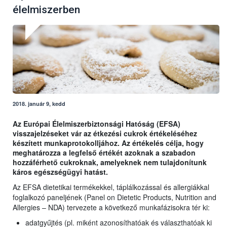
élelmiszerben
2018. január 9, kedd
Az Európai Élelmiszerbiztonsági Hatóság (EFSA)
visszajelzéseket vár az étkezési cukrok értékeléséhez
készített munkaprotokolljához. Az értékelés célja, hogy
meghatározza a legfelső értékét azoknak a szabadon
hozzáférhető cukroknak, amelyeknek nem tulajdonítunk
káros egészségügyi hatást.
Az EFSA dietetikai termékekkel, táplálkozással és allergiákkal
foglalkozó paneljének (Panel on Dietetic Products, Nutrition and
Allergies – NDA) tervezete a következő munkafázisokra tér ki:
adatgyűjtés (pl. miként azonosíthatóak és választhatóak ki