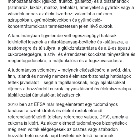
monoszaharidok (glükóz, fruktóz, galaktóz) és a diszaharidok
(szaharóz, laktóz, maltóz, trehalóz), amelyeket a gyártók vagy a
vásárlók adnak az élelmiszerhez; valamint a mézben,
szirupokban, gyümölcslevekben és gyümölcslé-
koncentrátumokban természetesen jelen lévő cukrok.
A tanulmányban figyelembe vett egészségügyi hatások
tekintettel lesznek a mikrotápanyag-bevitelre és -státuszra, a
testtömegre és túlsúlyra, a glükózháztartásra és a 2-es típusú
cukorbetegségre, a szív- és érrendszeri kockázati tényezőkre és
megbetegedésekre, a májfunkcióra és a fogszuvasodásra.
A tudományos vélemény – melynek elkészítésére a svéd, dán,
finn, izlandi és norvég nemzeti élelmiszerbiztonsági hatóságok
tettek javaslatot – segít a tagállamoknak, hogy ajánlásokkal
éljenek a hozzáadott cukrok fogyasztásáról és élelmiszeralapú
táplálkozási útmutatókat készítsenek.
2010-ben az EFSA már megjelentetett egy tudományos
tanácsot a szénhidrátok és élelmi rostok étrendi
referenciaértékeiről (dietary reference values, DRV), amely a
cukorra is kitért. Az akkor elérhető tudományos bizonyítékok
még nem voltak elégségesek az összes vagy szabadon
hozzáférhető cukrok napi bevitelének felső határának