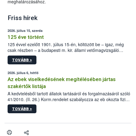
meghatározásához.
Friss hírek
2026. július 15, szerda
125 éve történt
125 évvel ezelőtt 1901. július 15-én, költözött be – igaz, még
csak részben – a budapesti m. kir. állami vetőmagvizsgáló
állomás a Kis Rókus utca 15. szám alatti, Czigler Győző által
TOVÁBB >
tervezett új épületébe.
2026. július 6, hétfő
Az ebek viselkedésének megítélésében jártas
szakértők listája
A kedvtelésből tartott állatok tartásáról és forgalmazásáról szóló
41/2010. (II. 26.) Korm.rendelet szabályozza az eb okozta fizikai
sérülés, illetve ennek veszélye keletkezésekor felmerülő
TOVÁBB >
hatósági feladatokat, valamint a veszélyes eb tartását és annak
engedélyezését. Ezen eljárások során szükség esetén be kell
vonni az ebek viselkedésének megítélésében jártas szakértőt.