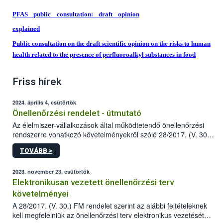
PFAS public consultation: draft opinion
explained
Public consultation on the draft scientific opinion on the risks to human
health related to the presence of perfluoroalkyl substances in food
Friss hírek
2024. április 4, csütörtök
Önellenőrzési rendelet - útmutató
Az élelmiszer-vállalkozások által működtetendő önellenőrzési
rendszerre vonatkozó követelményekről szóló 28/2017. (V. 30.)
FM rendelet (a továbbiakban: rendelet) 2023 novemberi
TOVÁBB >
módosítása komoly változást jelent a közép- és
nagyvállalkozások önellenőrzési tevékenységében.
2023. november 23, csütörtök
Elektronikusan vezetett önellenőrzési terv
követelményei
A 28/2017. (V. 30.) FM rendelet szerint az alábbi feltételeknek
kell megfelelniük az önellenőrzési terv elektronikus vezetését