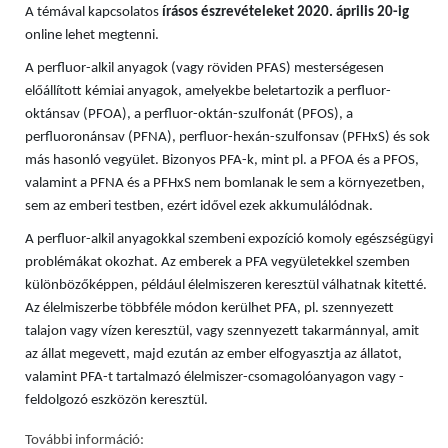
A témával kapcsolatos
írásos észrevételeket 2020. április 20-ig
online lehet megtenni.
A perfluor-alkil anyagok (vagy röviden PFAS) mesterségesen
előállított kémiai anyagok, amelyekbe beletartozik a perfluor-
oktánsav (PFOA), a perfluor-oktán-szulfonát (PFOS), a
perfluoronánsav (PFNA), perfluor-hexán-szulfonsav (PFHxS) és sok
más hasonló vegyület. Bizonyos PFA-k, mint pl. a PFOA és a PFOS,
valamint a PFNA és a PFHxS nem bomlanak le sem a környezetben,
sem az emberi testben, ezért idővel ezek akkumulálódnak.
A perfluor-alkil anyagokkal szembeni expozíció komoly egészségügyi
problémákat okozhat. Az emberek a PFA vegyületekkel szemben
különbözőképpen, például élelmiszeren keresztül válhatnak kitetté.
Az élelmiszerbe többféle módon kerülhet PFA, pl. szennyezett
talajon vagy vízen keresztül, vagy szennyezett takarmánnyal, amit
az állat megevett, majd ezután az ember elfogyasztja az állatot,
valamint PFA-t tartalmazó élelmiszer-csomagolóanyagon vagy -
feldolgozó eszközön keresztül.
További információ: