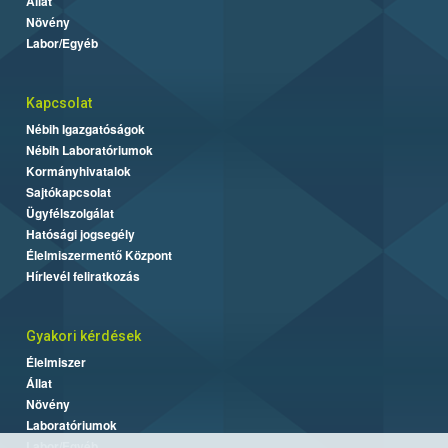
Állat
Növény
Labor/Egyéb
Kapcsolat
Nébih Igazgatóságok
Nébih Laboratóriumok
Kormányhivatalok
Sajtókapcsolat
Ügyfélszolgálat
Hatósági jogsegély
Élelmiszermentő Központ
Hírlevél feliratkozás
Gyakori kérdések
Élelmiszer
Állat
Növény
Laboratóriumok
Labor/Egyéb