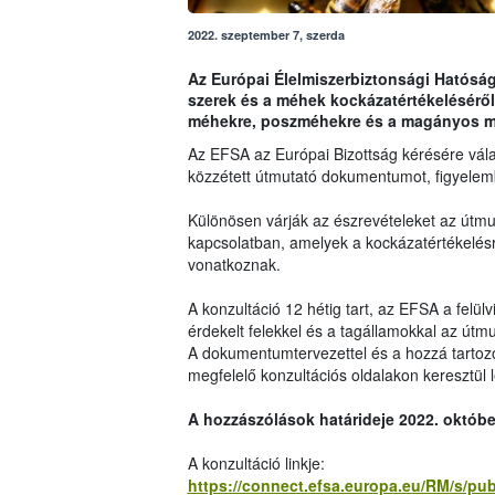
2022. szeptember 7, szerda
Az Európai Élelmiszerbiztonsági Hatóság
szerek és a méhek kockázatértékeléséről 
méhekre, poszméhekre és a magányos mé
Az EFSA az Európai Bizottság kérésére vála
közzétett útmutató dokumentumot, figyelem
Különösen várják az észrevételeket az útmu
kapcsolatban, amelyek a kockázatértékelésre
vonatkoznak.
A konzultáció 12 hétig tart, az EFSA a felül
érdekelt felekkel és a tagállamokkal az útmu
A dokumentumtervezettel és a hozzá tartozó
megfelelő konzultációs oldalakon keresztül 
A hozzászólások határideje 2022. októbe
A konzultáció linkje:
https://connect.efsa.europa.eu/RM/s/pu