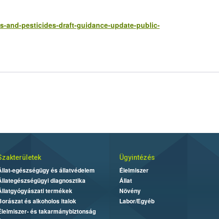
s-and-pesticides-draft-guidance-update-public-
Szakterületek
Ügyintézés
Állat-egészségügy és állatvédelem
Élelmiszer
Állategészségügyi diagnosztika
Állat
Állatgyógyászati termékek
Növény
Borászat és alkoholos italok
Labor/Egyéb
Élelmiszer- és takarmánybiztonság