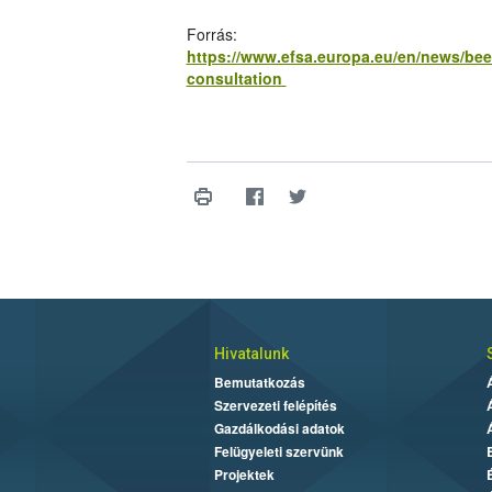
Forrás:
https://www.efsa.europa.eu/en/news/bee
consultation
Hivatalunk
Bemutatkozás
Szervezeti felépítés
Gazdálkodási adatok
Felügyeleti szervünk
Projektek