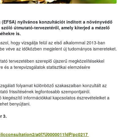
 (EFSA) nyilvános konzultációt indított a növényvédő
szóló útmutató-tervezetéről, amely kiterjed a mézelő
hekre is.
szol, hogy vizsgálja felül az első alkalommal 2013-ban
be véve az időközben megjelent új tudományos ismereteket.
tató tervezetében szereplő újszerű megközelítésekkel
 és a terepvizsgálatok statisztikai elemzésére
vizsgálati folyamat különböző szakaszaiban konzultált az
tató frissítésének legfontosabb szempontjairól.
 kiegészítő információkkal kapcsolatos észrevételeiket a
lehet benyújtani.
r 3.
blicconsultation2/a0l7U0000011fdP/pc0217