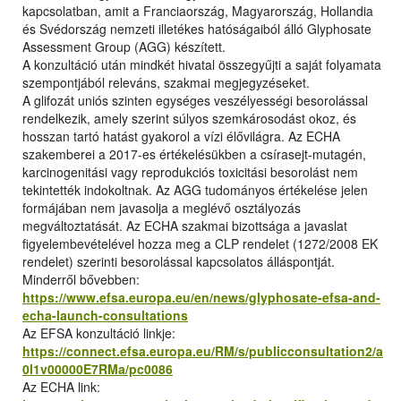
kapcsolatban, amit a Franciaország, Magyarország, Hollandia
és Svédország nemzeti illetékes hatóságaiból álló Glyphosate
Assessment Group (AGG) készített.
A konzultáció után mindkét hivatal összegyűjti a saját folyamata
szempontjából releváns, szakmai megjegyzéseket.
A glifozát uniós szinten egységes veszélyességi besorolással
rendelkezik, amely szerint súlyos szemkárosodást okoz, és
hosszan tartó hatást gyakorol a vízi élővilágra. Az ECHA
szakemberei a 2017-es értékelésükben a csírasejt-mutagén,
karcinogenitási vagy reprodukciós toxicitási besorolást nem
tekintették indokoltnak. Az AGG tudományos értékelése jelen
formájában nem javasolja a meglévő osztályozás
megváltoztatását. Az ECHA szakmai bizottsága a javaslat
figyelembevételével hozza meg a CLP rendelet (1272/2008 EK
rendelet) szerinti besorolással kapcsolatos álláspontját.
Minderről bővebben:
https://www.efsa.europa.eu/en/news/glyphosate-efsa-and-
echa-launch-consultations
Az EFSA konzultáció linkje:
https://connect.efsa.europa.eu/RM/s/publicconsultation2/a
0l1v00000E7RMa/pc0086
Az ECHA link: