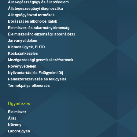
Állat-egészségügy és állatvédelem
Állategészségügyi diagnosztika
Állatgyógyászati termékek
Borászat és alkoholos italok
Élelmiszer- és takarmánybiztonság
Élelmiszerlánc-biztonsági laborhálózat
Járványvédelem
Kiemelt ügyek, EUTR
Kockázatkezelés
Mezőgazdasági genetikai erőforrások
Növényvédelem
Nyilvántartási és Felügyeleti Díj
Rendszerszervezés és felügyelet
Termékpálya-ellenőrzés
Ügyintézés
Élelmiszer
Állat
Növény
Labor/Egyéb