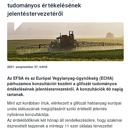
tudományos értékelésének
jelentéstervezetéről
2021. szeptember 27, hétfő
Az EFSA és az Európai Vegyianyag-ügynökség (ECHA)
párhuzamos konzultációt kezdett a glifozát tudományos
értékelésének jelentéstervezetéről. A konzultációk 60 napig
tartanak.
Mint azt korábban írtuk, elérkezett a glifozát hatóanyag európai
uniós státuszának megújításáról szóló értékelő jelentés
nyilvános konzultációja.
Az érdeklődőknek két hónap áll rendelkezésükre, hogy szakmai
észrevételt tegyenek a mintegy 11 ezer oldalas tervezettel