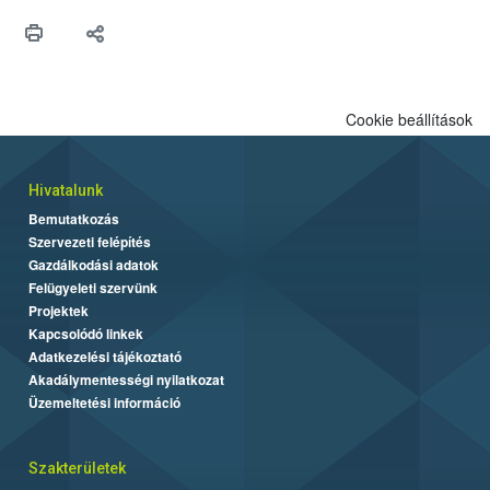
védekezésre. Az Oroganic készítmény kis kiszerelésben kiskerti
felhasználók számára is elérhető és ökológiai termesztésben is
engedélyezett.
Cookie beállítások
Hivatalunk
Bemutatkozás
Szervezeti felépítés
Gazdálkodási adatok
Felügyeleti szervünk
Projektek
Kapcsolódó linkek
Adatkezelési tájékoztató
Akadálymentességi nyilatkozat
Üzemeltetési információ
Szakterületek