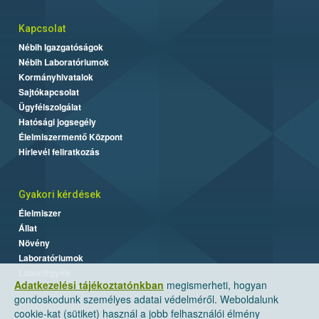
Kapcsolat
Nébih Igazgatóságok
Nébih Laboratóriumok
Kormányhivatalok
Sajtókapcsolat
Ügyfélszolgálat
Hatósági jogsegély
Élelmiszermentő Központ
Hírlevél feliratkozás
Gyakori kérdések
Élelmiszer
Állat
Növény
Laboratóriumok
Labor/Egyéb
Adatkezelési tájékoztatónkban
megismerheti, hogyan
gondoskodunk személyes adatai védelméről. Weboldalunk
cookie-kat (sütiket) használ a jobb felhasználói élmény