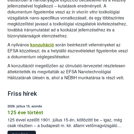
jellemzésével foglalkozó – kutatások eredményeit. A
dokumentum figyelembe veszi az
in vivo
/
in vitro
toxikológiai
vizsgálatok nano-specifikus vonatkozásait, és egy többszintes
megközelítést javasol a toxikológiai vizsgálatok kivitelezéséhez,
továbbá iránymutatást ad a kockázat jellemzéséhez és a
bizonytalanságok elemzéséhez.
A nyilvános
konzultáció
során beérkezett véleményeket az
EFSA közzéteszi, és a helytálló észrevételeket figyelembe veszi
a dokumentum véglegesítésekor.
A konzultációt megelőzően az útmutató-tervezetet részletesen
áttekintették és megvitatták az EFSA Nanotechnológiai
Hálózatának ülésén is, ahol a NÉBIH munkatársa is részt vett.
Friss hírek
2026. július 15, szerda
125 éve történt
125 évvel ezelőtt 1901. július 15-én, költözött be – igaz, még
csak részben – a budapesti m. kir. állami vetőmagvizsgáló
állomás a Kis Rókus utca 15. szám alatti, Czigler Győző által