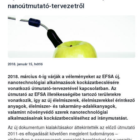
nanoútmutató-tervezetről
2018. január 15, hétfő
2018. március 4-ig várják a véleményeket az EFSA új,
nanotechnológiai alkalmazások kockázatbecslésére
vonatkozó útmutató-tervezetével kapcsolatban. Az
útmutató az EFSA illetékességébe tartozó területekre
vonatkozik, így az új élelmiszerek, élelmiszerekkel érintkező
anyagok, élelmiszer- és takarmány-adalékanyagok,
valamint növényvédő szerek nanotechnológiai
alkalmazásainak kockázatbecsléséhez ad iránymutatást.
Az új dokumentum kialakításakor áttekintették az előző útmutató
2011-es elfogadását követően megjelent tudományos –
elsősorban a nanoanyagok expozíció becslésével és a veszély