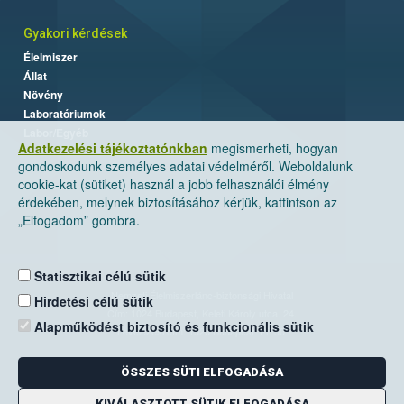
Gyakori kérdések
Élelmiszer
Állat
Növény
Laboratóriumok
Labor/Egyéb
Adatkezelési tájékoztatónkban
megismerheti, hogyan
gondoskodunk személyes adatai védelméről. Weboldalunk
cookie-kat (sütiket) használ a jobb felhasználói élmény
érdekében, melynek biztosításához kérjük, kattintson az
„Elfogadom” gombra.
Statisztikai célú sütik
Nemzeti Élelmiszerlánc-biztonsági Hivatal
Hirdetési célú sütik
Cím: 1024 Budapest, Keleti Károly utca. 24.
Alapműködést biztosító és funkcionális sütik
Levelezési cím: 1525 Budapest. Pf. 30.
ÖSSZES SÜTI ELFOGADÁSA
E-mail:
ugyfelszolgalat@nebih.gov.hu
Zöld szám: 06-80/263-244
KIVÁLASZTOTT SÜTIK ELFOGADÁSA