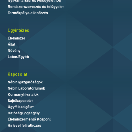
Nyilvántartási és Felügyeleti Díj
Rendszerszervezés és felügyelet
Termékpálya-ellenőrzés
Ügyintézés
Élelmiszer
Állat
Növény
Labor/Egyéb
Kapcsolat
Nébih Igazgatóságok
Nébih Laboratóriumok
Kormányhivatalok
Sajtókapcsolat
Ügyfélszolgálat
Hatósági jogsegély
Élelmiszermentő Központ
Hírlevél feliratkozás