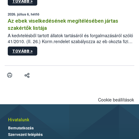
TOVÁBB >
tervezett új épületébe.
2026. július 6, hétfő
Az ebek viselkedésének megítélésében jártas
szakértők listája
A kedvtelésből tartott állatok tartásáról és forgalmazásáról szóló
41/2010. (II. 26.) Korm.rendelet szabályozza az eb okozta fizikai
sérülés, illetve ennek veszélye keletkezésekor felmerülő
TOVÁBB >
hatósági feladatokat, valamint a veszélyes eb tartását és annak
engedélyezését. Ezen eljárások során szükség esetén be kell
vonni az ebek viselkedésének megítélésében jártas szakértőt.
Cookie beállítások
Hivatalunk
Bemutatkozás
Szervezeti felépítés