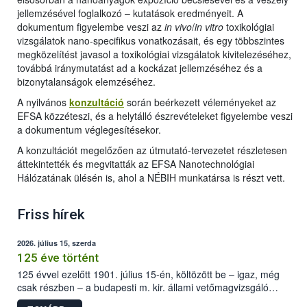
jellemzésével foglalkozó – kutatások eredményeit. A
dokumentum figyelembe veszi az
in vivo
/
in vitro
toxikológiai
vizsgálatok nano-specifikus vonatkozásait, és egy többszintes
megközelítést javasol a toxikológiai vizsgálatok kivitelezéséhez,
továbbá iránymutatást ad a kockázat jellemzéséhez és a
bizonytalanságok elemzéséhez.
A nyilvános
konzultáció
során beérkezett véleményeket az
EFSA közzéteszi, és a helytálló észrevételeket figyelembe veszi
a dokumentum véglegesítésekor.
A konzultációt megelőzően az útmutató-tervezetet részletesen
áttekintették és megvitatták az EFSA Nanotechnológiai
Hálózatának ülésén is, ahol a NÉBIH munkatársa is részt vett.
Friss hírek
2026. július 15, szerda
125 éve történt
125 évvel ezelőtt 1901. július 15-én, költözött be – igaz, még
csak részben – a budapesti m. kir. állami vetőmagvizsgáló
állomás a Kis Rókus utca 15. szám alatti, Czigler Győző által