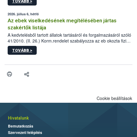
TOVÁBB >
tervezett új épületébe.
2026. július 6, hétfő
Az ebek viselkedésének megítélésében jártas
szakértők listája
A kedvtelésből tartott állatok tartásáról és forgalmazásáról szóló
41/2010. (II. 26.) Korm.rendelet szabályozza az eb okozta fizikai
sérülés, illetve ennek veszélye keletkezésekor felmerülő
TOVÁBB >
hatósági feladatokat, valamint a veszélyes eb tartását és annak
engedélyezését. Ezen eljárások során szükség esetén be kell
vonni az ebek viselkedésének megítélésében jártas szakértőt.
Cookie beállítások
Hivatalunk
Bemutatkozás
Szervezeti felépítés