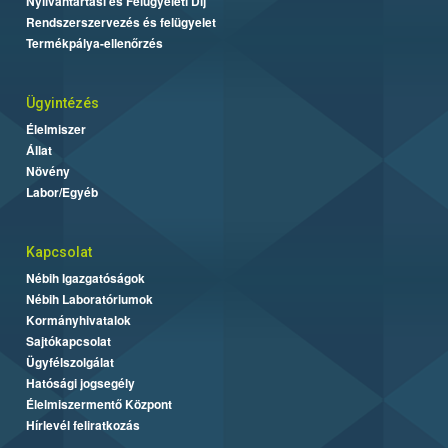
Nyilvántartási és Felügyeleti Díj
Rendszerszervezés és felügyelet
Termékpálya-ellenőrzés
Ügyintézés
Élelmiszer
Állat
Növény
Labor/Egyéb
Kapcsolat
Nébih Igazgatóságok
Nébih Laboratóriumok
Kormányhivatalok
Sajtókapcsolat
Ügyfélszolgálat
Hatósági jogsegély
Élelmiszermentő Központ
Hírlevél feliratkozás