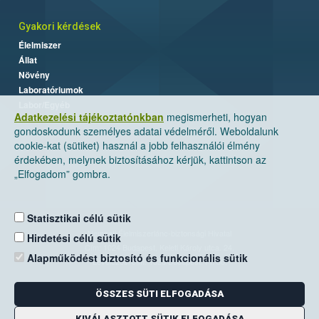
Gyakori kérdések
Élelmiszer
Állat
Növény
Laboratóriumok
Labor/Egyéb
Adatkezelési tájékoztatónkban
megismerheti, hogyan
gondoskodunk személyes adatai védelméről. Weboldalunk
cookie-kat (sütiket) használ a jobb felhasználói élmény
érdekében, melynek biztosításához kérjük, kattintson az
„Elfogadom” gombra.
Statisztikai célú sütik
Nemzeti Élelmiszerlánc-biztonsági Hivatal
Hirdetési célú sütik
Cím: 1024 Budapest, Keleti Károly utca. 24.
Alapműködést biztosító és funkcionális sütik
Levelezési cím: 1525 Budapest. Pf. 30.
ÖSSZES SÜTI ELFOGADÁSA
E-mail:
ugyfelszolgalat@nebih.gov.hu
Zöld szám: 06-80/263-244
KIVÁLASZTOTT SÜTIK ELFOGADÁSA