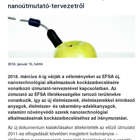
nanoútmutató-tervezetről
2018. január 15, hétfő
2018. március 4-ig várják a véleményeket az EFSA új,
nanotechnológiai alkalmazások kockázatbecslésére
vonatkozó útmutató-tervezetével kapcsolatban. Az
útmutató az EFSA illetékességébe tartozó területekre
vonatkozik, így az új élelmiszerek, élelmiszerekkel érintkező
anyagok, élelmiszer- és takarmány-adalékanyagok,
valamint növényvédő szerek nanotechnológiai
alkalmazásainak kockázatbecsléséhez ad iránymutatást.
Az új dokumentum kialakításakor áttekintették az előző útmutató
2011-es elfogadását követően megjelent tudományos –
elsősorban a nanoanyagok expozíció becslésével és a veszély