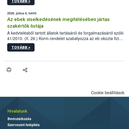
TOVÁBB >
tervezett új épületébe.
2026. július 6, hétfő
Az ebek viselkedésének megítélésében jártas
szakértők listája
A kedvtelésből tartott állatok tartásáról és forgalmazásáról szóló
41/2010. (II. 26.) Korm.rendelet szabályozza az eb okozta fizikai
sérülés, illetve ennek veszélye keletkezésekor felmerülő
TOVÁBB >
hatósági feladatokat, valamint a veszélyes eb tartását és annak
engedélyezését. Ezen eljárások során szükség esetén be kell
vonni az ebek viselkedésének megítélésében jártas szakértőt.
Cookie beállítások
Hivatalunk
Bemutatkozás
Szervezeti felépítés