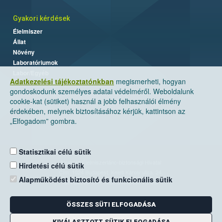
Gyakori kérdések
Élelmiszer
Állat
Növény
Laboratóriumok
Labor/Egyéb
Adatkezelési tájékoztatónkban
megismerheti, hogyan
gondoskodunk személyes adatai védelméről. Weboldalunk
cookie-kat (sütiket) használ a jobb felhasználói élmény
érdekében, melynek biztosításához kérjük, kattintson az
„Elfogadom” gombra.
Statisztikai célú sütik
Nemzeti Élelmiszerlánc-biztonsági Hivatal
Hirdetési célú sütik
Cím: 1024 Budapest, Keleti Károly utca. 24.
Alapműködést biztosító és funkcionális sütik
Levelezési cím: 1525 Budapest. Pf. 30.
ÖSSZES SÜTI ELFOGADÁSA
E-mail:
ugyfelszolgalat@nebih.gov.hu
Zöld szám: 06-80/263-244
KIVÁLASZTOTT SÜTIK ELFOGADÁSA