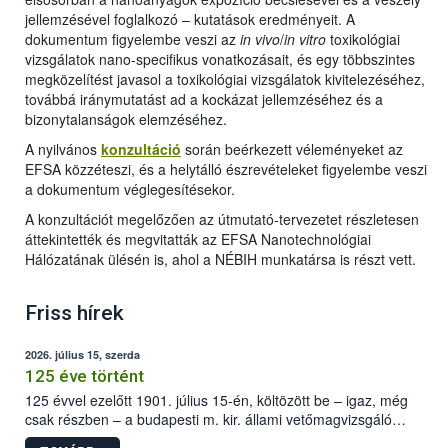
jellemzésével foglalkozó – kutatások eredményeit. A
dokumentum figyelembe veszi az
in vivo
/
in vitro
toxikológiai
vizsgálatok nano-specifikus vonatkozásait, és egy többszintes
megközelítést javasol a toxikológiai vizsgálatok kivitelezéséhez,
továbbá iránymutatást ad a kockázat jellemzéséhez és a
bizonytalanságok elemzéséhez.
A nyilvános
konzultáció
során beérkezett véleményeket az
EFSA közzéteszi, és a helytálló észrevételeket figyelembe veszi
a dokumentum véglegesítésekor.
A konzultációt megelőzően az útmutató-tervezetet részletesen
áttekintették és megvitatták az EFSA Nanotechnológiai
Hálózatának ülésén is, ahol a NÉBIH munkatársa is részt vett.
Friss hírek
2026. július 15, szerda
125 éve történt
125 évvel ezelőtt 1901. július 15-én, költözött be – igaz, még
csak részben – a budapesti m. kir. állami vetőmagvizsgáló
állomás a Kis Rókus utca 15. szám alatti, Czigler Győző által