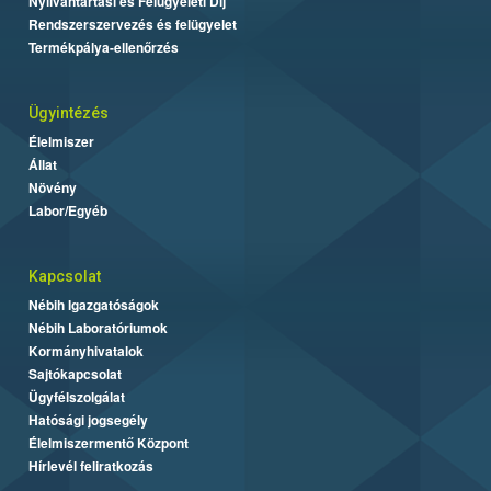
Nyilvántartási és Felügyeleti Díj
Rendszerszervezés és felügyelet
Termékpálya-ellenőrzés
Ügyintézés
Élelmiszer
Állat
Növény
Labor/Egyéb
Kapcsolat
Nébih Igazgatóságok
Nébih Laboratóriumok
Kormányhivatalok
Sajtókapcsolat
Ügyfélszolgálat
Hatósági jogsegély
Élelmiszermentő Központ
Hírlevél feliratkozás